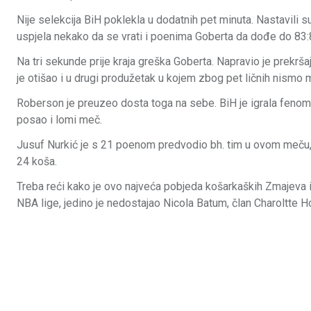
Nije selekcija BiH poklekla u dodatnih pet minuta. Nastavili 
uspjela nekako da se vrati i poenima Goberta da dođe do 83:
Na tri sekunde prije kraja greška Goberta. Napravio je prekrš
je otišao i u drugi produžetak u kojem zbog pet ličnih nismo 
Roberson je preuzeo dosta toga na sebe. BiH je igrala feno
posao i lomi meč.
Jusuf Nurkić je s 21 poenom predvodio bh. tim u ovom meču,
24 koša.
Treba reći kako je ovo najveća pobjeda košarkaških Zmajeva i
NBA lige, jedino je nedostajao Nicola Batum, član Charoltte H