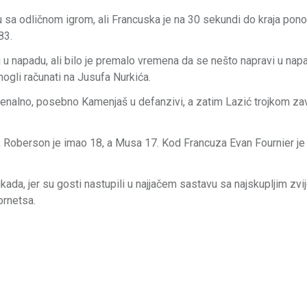
su sa odličnom igrom, ali Francuska je na 30 sekundi do kraja pon
83.
aj u napadu, ali bilo je premalo vremena da se nešto napravi u nap
mogli računati na Jusufa Nurkića.
menalno, posebno Kamenjaš u defanzivi, a zatim Lazić trojkom za
 Roberson je imao 18, a Musa 17. Kod Francuza Evan Fournier je
kada, jer su gosti nastupili u najjačem sastavu sa najskupljim zv
ornetsa.