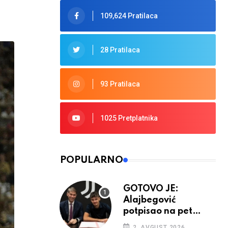
109,624 Pratilaca
28 Pratilaca
93 Pratilaca
1025 Pretplatnika
POPULARNO
GOTOVO JE:
Alajbegović
potpisao na pet
godina
2. AVGUST 2026.