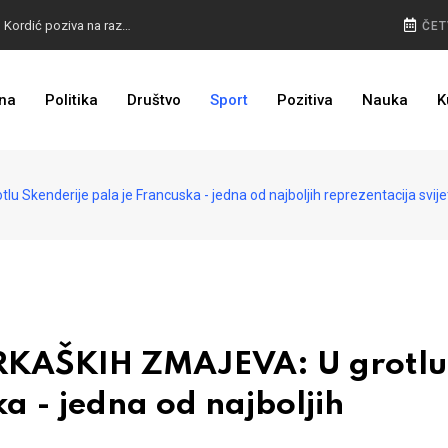
BURA U MOSTARU: Otkaz Bošnjacima nezakonit, Kordić poziva na razgovor
ČET
na
Politika
Društvo
Sport
Pozitiva
Nauka
K
BIVŠI KAPITEN ZMAJEVA U VELIKOM BIZNISU: Na mjestu propale tvornice niče stambeni kompleks
nderije pala je Francuska - jedna od najboljih reprezentacija svije
KAŠKIH ZMAJEVA: U grotlu
a - jedna od najboljih