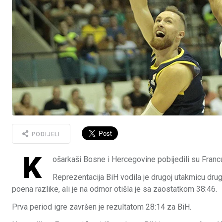
PODIJELI
K
ošarkaši Bosne i Hercegovine pobijedili su Fran
Reprezentacija BiH vodila je drugoj utakmicu drug
poena razlike, ali je na odmor otišla je sa zaostatkom 38:46.
Prva period igre završen je rezultatom 28:14 za BiH.