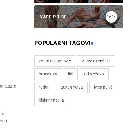
VAŠE PRIČE
1614
POPULARNI TAGOVI
kerim alajbegović
vijeće ministara
bruceloza
lidl
edin džeko
ar Lazić
rudari
zukan helez
ivica puljić
diskriminacija
 te
du i