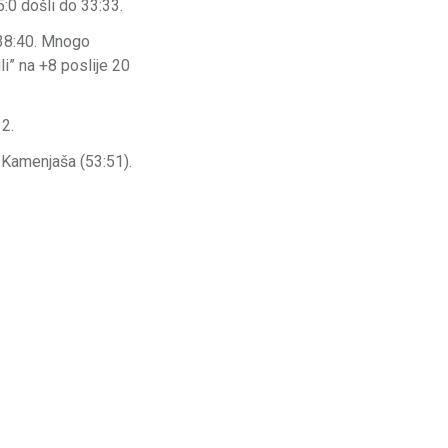
:0 došli do 33:33.
 38:40. Mnogo
li” na +8 poslije 20
12.
 Kamenjaša (53:51).