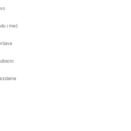
ovo
adu i meč
vršava
 ubacio
ijezdama