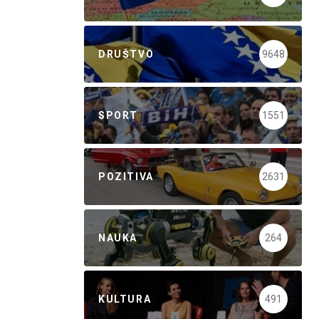
DRUŠTVO
9648
SPORT
1551
POZITIVA
2631
NAUKA
264
KULTURA
491