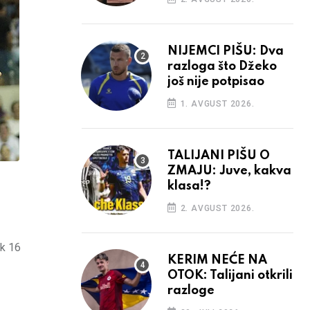
NIJEMCI PIŠU: Dva
razloga što Džeko
još nije potpisao
1. AVGUST 2026.
TALIJANI PIŠU O
ZMAJU: Juve, kakva
klasa!?
2. AVGUST 2026.
ak 16
KERIM NEĆE NA
OTOK: Talijani otkrili
razloge