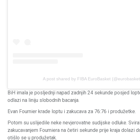
A post shared by FIBA EuroBasket (@eurobasket
BiH imala je posljednji napad zadnjih 24 sekunde posjed lopt
odlazi na liniju slobodnih bacanja.
Evan Fournier krade loptu i zakucava za 76:76 i produžetke.
Potom su uslijedile neke nevjerovatne sudijske odluke. Svirali
zakucavanjem Fourniera na četiri sekunde prije kraja dolazi d
otišlo se u produžetak.