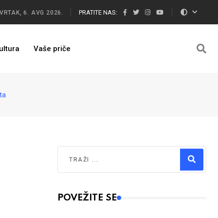
PRATITE NAS:
VRTAK, 6. AVG 2026.
ultura
Vaše priče
ta
Traži
Type 2 or more characters for results.
POVEŽITE SE