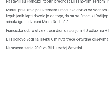
Nastavili su Francuzi “topiti” prednost BiH i novom serijom 15
Minutu prije kraja poluvremena Francuska dolazi do vodstva
izgubljenih lopti dovelo je do toga, da su se Francuzi “odlijepi
minuta igre u dvorani Mirza Delibašić.
Francuska dobro otvara treću dionic i serijom 4:0 odlazi na +
BiH ponovo vodi na isteku 6 minuta treće četvrtine koševima
Nestvarna serija 20:0 za BiH u trežoj četvrtini.