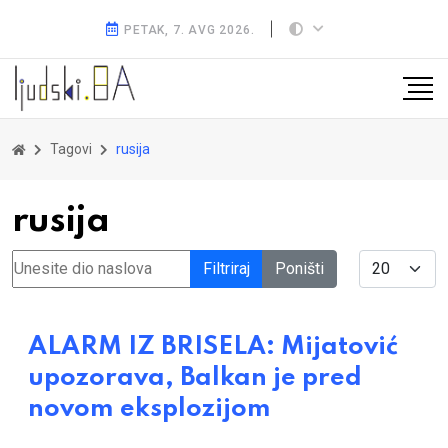
PETAK, 7. AVG 2026.
Tagovi
rusija
rusija
Unesite dio naslova
Display #
Filtriraj
Poništi
ALARM IZ BRISELA: Mijatović
upozorava, Balkan je pred
novom eksplozijom