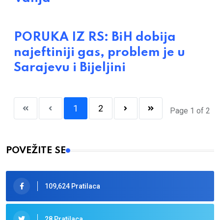
PORUKA IZ RS: BiH dobija
najeftiniji gas, problem je u
Sarajevu i Bijeljini
1
2
Page 1 of 2
POVEŽITE SE
109,624 Pratilaca
28 Pratilaca