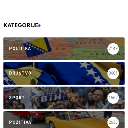
KATEGORIJE
POLITIKA
7143
DRUŠTVO
9661
SPORT
1552
POZITIVA
2636