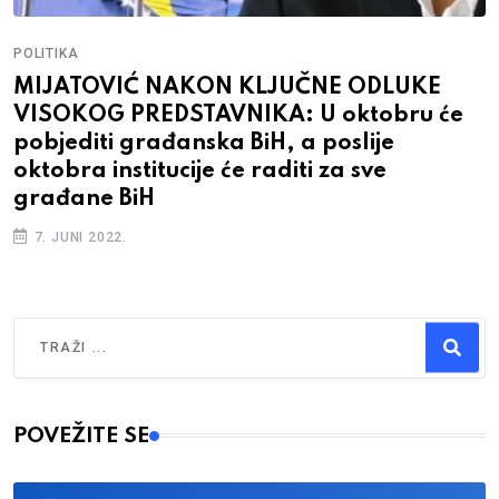
POLITIKA
MIJATOVIĆ NAKON KLJUČNE ODLUKE
VISOKOG PREDSTAVNIKA: U oktobru će
pobjediti građanska BiH, a poslije
oktobra institucije će raditi za sve
građane BiH
7. JUNI 2022.
Traži
Type 2 or more characters for results.
POVEŽITE SE