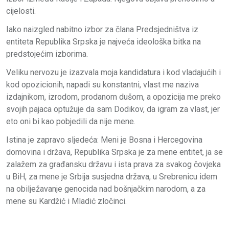
cijelosti.
Iako naizgled nabitno izbor za člana Predsjedništva iz
entiteta Republika Srpska je najveća ideološka bitka na
predstojećim izborima.
Veliku nervozu je izazvala moja kandidatura i kod vladajućih i
kod opozicionih, napadi su konstantni, vlast me naziva
izdajnikom, izrodom, prodanom dušom, a opozicija me preko
svojih pajaca optužuje da sam Dodikov, da
igram za vlast, jer
eto oni bi kao pobjedili da nije mene.
Istina je zapravo sljedeća: Meni je Bosna i Hercegovina
domovina i država, Republika Srpska je za mene entitet, ja se
zalažem za građansku državu i ista prava za svakog čovjeka
u BiH, za mene je Srbija susjedna država, u Srebrenicu idem
na obilježavanje genocida nad bošnjačkim narodom, a za
mene su Kardžić i Mladić zločinci.