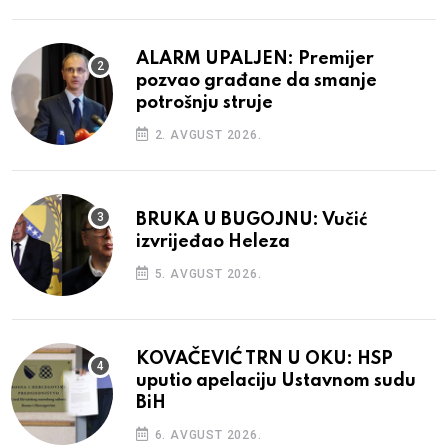
ALARM UPALJEN: Premijer
pozvao građane da smanje
potrošnju struje
2. AVGUST 2026.
BRUKA U BUGOJNU: Vučić
izvrijeđao Heleza
5. AVGUST 2026.
KOVAČEVIĆ TRN U OKU: HSP
uputio apelaciju Ustavnom sudu
BiH
6. AVGUST 2026.