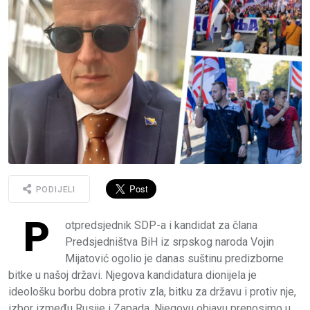
PODIJELI
P
otpredsjednik SDP-a i kandidat za člana
Predsjedništva BiH iz srpskog naroda Vojin
Mijatović ogolio je danas suštinu predizborne
bitke u našoj državi. Njegova kandidatura dionijela je
ideološku borbu dobra protiv zla, bitku za državu i protiv nje,
izbor između Rusije i Zapada. Njegovu objavu prenosimo u