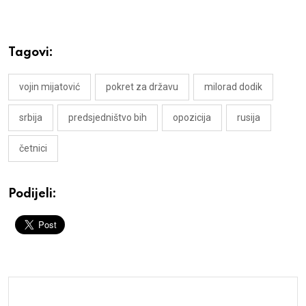
Tagovi:
vojin mijatović
pokret za državu
milorad dodik
srbija
predsjedništvo bih
opozicija
rusija
četnici
Podijeli: