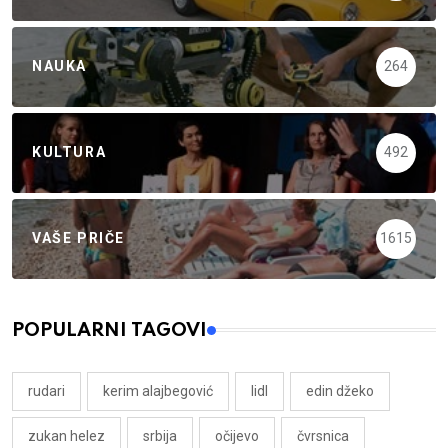
NAUKA
264
KULTURA
492
VAŠE PRIČE
1615
POPULARNI TAGOVI
rudari
kerim alajbegović
lidl
edin džeko
zukan helez
srbija
očijevo
čvrsnica