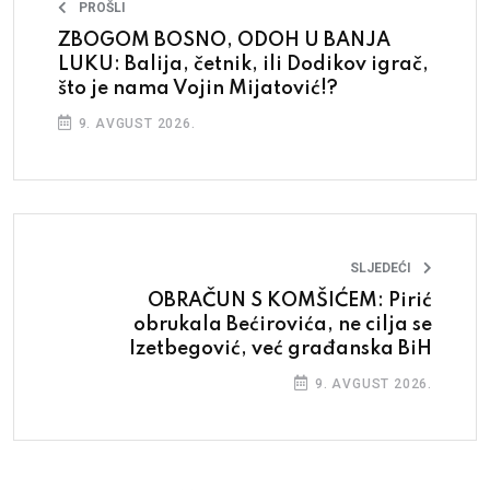
PROŠLI
ZBOGOM BOSNO, ODOH U BANJA
LUKU: Balija, četnik, ili Dodikov igrač,
što je nama Vojin Mijatović!?
9. AVGUST 2026.
SLJEDEĆI
OBRAČUN S KOMŠIĆEM: Pirić
obrukala Bećirovića, ne cilja se
Izetbegović, već građanska BiH
9. AVGUST 2026.