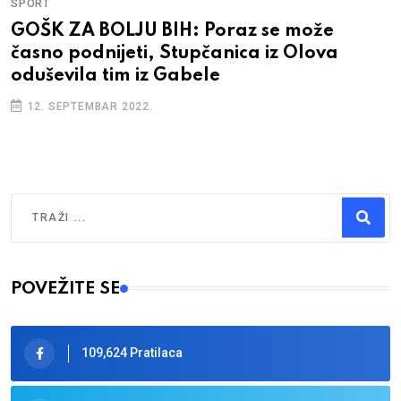
SPORT
GOŠK ZA BOLJU BIH: Poraz se može
časno podnijeti, Stupčanica iz Olova
oduševila tim iz Gabele
12. SEPTEMBAR 2022.
Traži
Type 2 or more characters for results.
POVEŽITE SE
109,624 Pratilaca