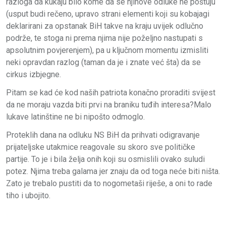
razloga da kukaju bilo kome da se njihove odluke ne poštuju
(usput budi rečeno, upravo strani elementi koji su kobajagi
deklarirani za opstanak BiH takve na kraju uvijek odlučno
podrže, te stoga ni prema njima nije poželjno nastupati s
apsolutnim povjerenjem), pa u ključnom momentu izmisliti
neki opravdan razlog (taman da je i znate već šta) da se
cirkus izbjegne.
Pitam se kad će kod naših patriota konačno proraditi svijest
da ne moraju vazda biti prvi na braniku tuđih interesa?Malo
lukave latinštine ne bi nipošto odmoglo.
Proteklih dana na odluku NS BiH da prihvati odigravanje
prijateljske utakmice reagovale su skoro sve političke
partije. To je i bila želja onih koji su osmislili ovako suludi
potez. Njima treba galama jer znaju da od toga neće biti ništa.
Zato je trebalo pustiti da to nogometaši riješe, a oni to rade
tiho i ubojito.