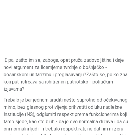
.E pa, zašto im se, zaboga, opet pruža zadovoljština i daje
novi argument za licemjerne tvrdnje o bošnjačko -
bosanskom unitarizmu i preglasavanju?Zašto se, po ko zna
koji put, istrčava sa ishitrenim patriotsko - političkim
izjavama?
Trebalo je bar jednom uraditi nešto suprotno od očekivanog -
mirno, bez glasnog protivljenja prihvatiti odluku nadležne
institucije (NS), odglumiti respekt prema funkcionerima koji
tamo sjede, kao što bi ih - da je ovo normalna država i da su
oni normalni ljudi - i trebalo respektirati, ne dati im ni zeru