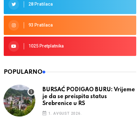
28 Pratilaca
93 Pratilaca
1025 Pretplatnika
POPULARNO
BURSAĆ PODIGAO BURU: Vrijeme
je da se preispita status
Srebrenice u RS
1. AVGUST 2026.