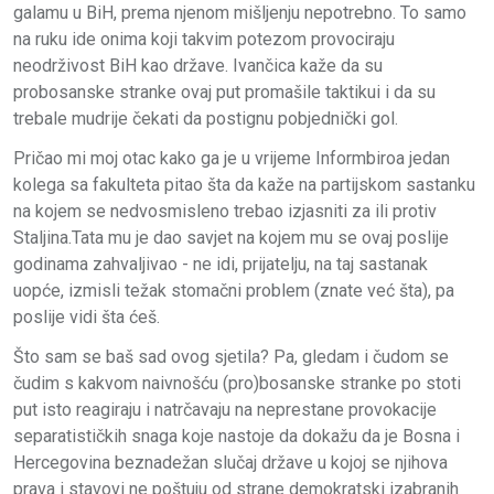
galamu u BiH, prema njenom mišljenju nepotrebno. To samo
na ruku ide onima koji takvim potezom provociraju
neodrživost BiH kao države. Ivančica kaže da su
probosanske stranke ovaj put promašile taktikui i da su
trebale mudrije čekati da postignu pobjednički gol.
Pričao mi moj otac kako ga je u vrijeme Informbiroa jedan
kolega sa fakulteta pitao šta da kaže na partijskom sastanku
na kojem se nedvosmisleno trebao izjasniti za ili protiv
Staljina.Tata mu je dao savjet na kojem mu se ovaj poslije
godinama zahvaljivao - ne idi, prijatelju, na taj sastanak
uopće, izmisli težak stomačni problem (znate već šta), pa
poslije vidi šta ćeš.
Što sam se baš sad ovog sjetila? Pa, gledam i čudom se
čudim s kakvom naivnošću (pro)bosanske stranke po stoti
put isto reagiraju i natrčavaju na neprestane provokacije
separatističkih snaga koje nastoje da dokažu da je Bosna i
Hercegovina beznadežan slučaj države u kojoj se njihova
prava i stavovi ne poštuju od strane demokratski izabranih