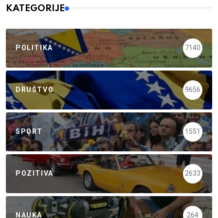
KATEGORIJE
POLITIKA
7140
DRUŠTVO
9656
SPORT
1551
POZITIVA
2633
NAUKA
264