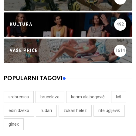
KULTURA
492
VAŠE PRIČE
1614
POPULARNI TAGOVI
srebrenica
bruceloza
kerim alajbegović
lidl
edin džeko
rudari
zukan helez
rite ugljevik
ginex