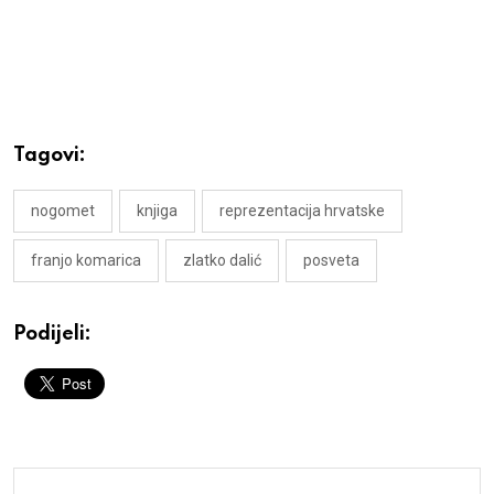
Tagovi:
nogomet
knjiga
reprezentacija hrvatske
franjo komarica
zlatko dalić
posveta
Podijeli: