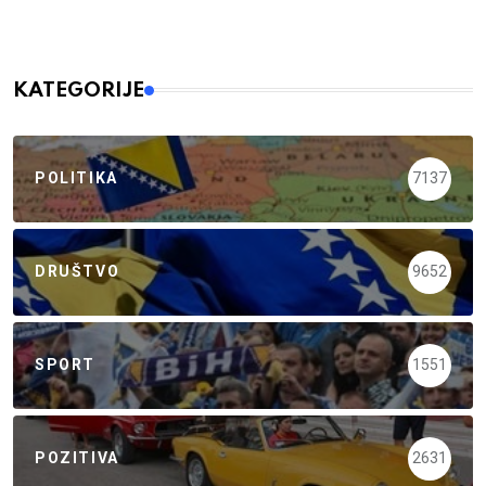
KATEGORIJE
POLITIKA
7137
DRUŠTVO
9652
SPORT
1551
POZITIVA
2631