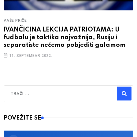
VAŠE PRIČE
IVANČICINA LEKCIJA PATRIOTAMA: U
fudbalu je taktika najvažnija, Rusiju i
separatiste nećemo pobjediti galamom
11. SEPTEMBAR 2022.
Traži
Type 2 or more characters for results.
POVEŽITE SE