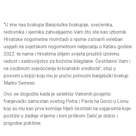
"U ime nas biskupa Banjolučke biskupije, svećenika,
redovnika i vjernika zahvaljujemo Vam što ste kao izbornik
Hrvatske nogometne momčadi s njome ostvarili veleban
uspjeh na svjetskom nogometnom natjecanju u Kataru godine
2022. te nama i Hrvatima diljem svijeta priuštili iznimnu
radost i zadovoljstvo za božićne blagdane. Čestitamo Vam i
na osobnom svjedočenju kršćanskih vrednota", stoji u
posveti u knjizi koju mu je uručio pomoćni banjalučki biskup
Marko Semren.
Ovo se dogodilo kada je selektor Vatrenih posjetio
franjevački samostan svetog Petra i Pavla na Gorici u Livnu
koji su mu kao prve komšije htjeli čestitati na uspjesima koje
postiže u zadnje vrijeme i tom prilikom Dalić je dobio i
prigodne poklone.