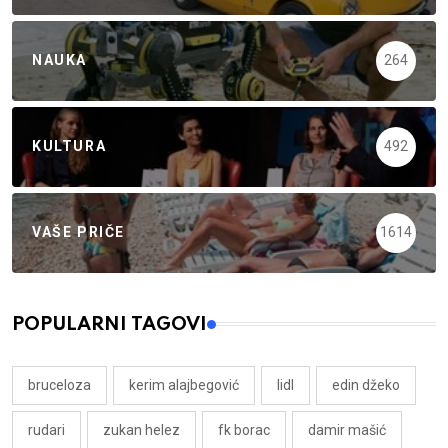
NAUKA
264
KULTURA
492
VAŠE PRIČE
1614
POPULARNI TAGOVI
bruceloza
kerim alajbegović
lidl
edin džeko
rudari
zukan helez
fk borac
damir mašić