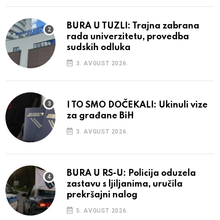
BURA U TUZLI: Trajna zabrana
rada univerzitetu, provedba
sudskih odluka
3. AVGUST 2026.
I TO SMO DOČEKALI: Ukinuli vize
za građane BiH
3. AVGUST 2026.
BURA U RS-U: Policija oduzela
zastavu s ljiljanima, uručila
prekršajni nalog
5. AVGUST 2026.