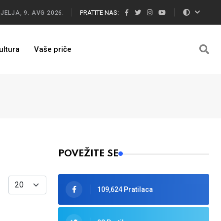
PRATITE NAS:
JELJA, 9. AVG 2026.
ultura
Vaše priče
POVEŽITE SE
Display #
109,624 Pratilaca