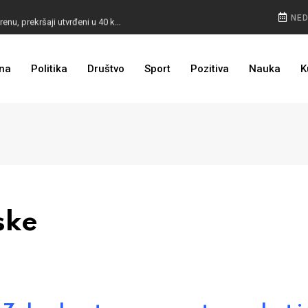
POKVARENO MESO PALI ALARM: Inspektori na terenu, prekršaji utvrđeni u 40 kontrola
NED
CESTA KOJA ŽIVOT ZNAČI: BiH dobija nova 44 kilometra autoceste, radovi kreću uskoro
na
Politika
Društvo
Sport
Pozitiva
Nauka
K
ULAGANJE SE ISPLATI: Oživjela pruga u BiH, turista sve više
ske