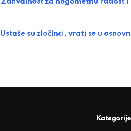
ahvalnost za nogometnu radost i
aše su zločinci, vrati se u osnov
Kategorije