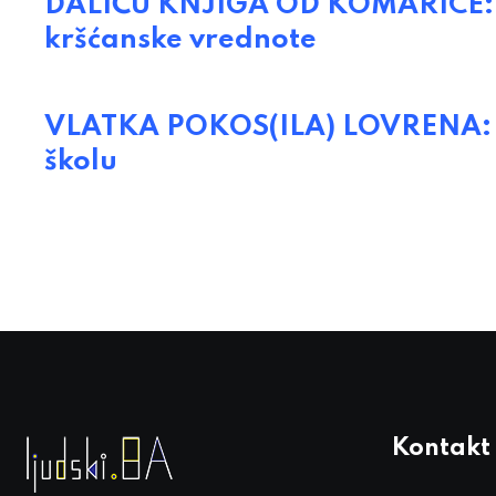
DALIĆU KNJIGA OD KOMARICE: Z
kršćanske vrednote
VLATKA POKOS(ILA) LOVRENA: Ust
školu
Kontakt