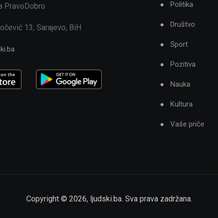
Politika
ja PravoDobro
Društvo
očević 13, Sarajevo, BiH
Sport
ki.ba
Pozitiva
Nauka
Kultura
Vaše priče
Copyright ©
2026
,
ljudski.ba
. Sva prava zadržana.