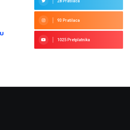
28 Pratilaca
93 Pratilaca
nu
1025 Pretplatnika