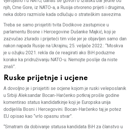
vjerojatno i u NATO, danas se govori o izlasku bar jedne od
njih, Crne Gore, iz NATO-a, a Rusija otvoreno prijeti i drugima,
neka dobro razmisle kada odlučuju o strateškim savezima.
Treba se samo prisjetiti tvita Dodikove zastupnice u
parlamentu Bosne i Hercegovine Dušanke Majkić, koji je
zazvučao zlurado i prijeteći tim više jer je objavljen samo dan
nakon napada Rusije na Ukrajinu, 25. veljače 2022.: “Moskva
je u ožujku 2021. rekla da će reagirati ako BiH poduzme
korake ka pridruživanju NATO-u. Nemojte poslije da niste
znali”.
Ruske prijetnje i ucjene
A dovoljno je i prisjetiti se ocjene kojom je ruski veleposlanik
u Srbiji Aleksandar Bocan-Harčenko potkraj prošle godine
komentirao status kandidatkinje koji je Europska unija
dodijelila Bosni i Hercegovini. Bocan-Harčenko taj je potez
EU opisao kao “vrlo opasnu stvar”.
“Smatram da dobivanje statusa kandidata BiH za članstvo u