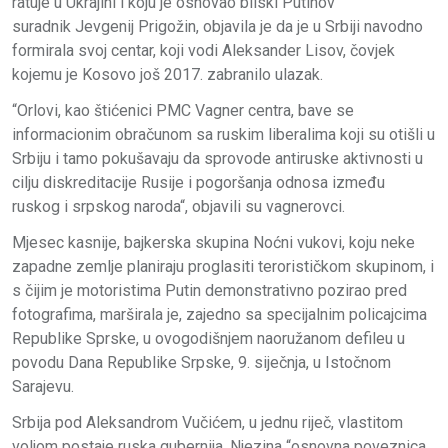
ratuje u Ukrajini i koju je osnovao bliski Putinov
suradnik Jevgenij Prigožin, objavila je da je u Srbiji navodno
formirala svoj centar, koji vodi Aleksander Lisov, čovjek
kojemu je Kosovo još 2017. zabranilo ulazak.
“Orlovi, kao štićenici PMC Vagner centra, bave se
informacionim obračunom sa ruskim liberalima koji su otišli u
Srbiju i tamo pokušavaju da sprovode antiruske aktivnosti u
cilju diskreditacije Rusije i pogoršanja odnosa između
ruskog i srpskog naroda“, objavili su vagnerovci.
Mjesec kasnije, bajkerska skupina Noćni vukovi, koju neke
zapadne zemlje planiraju proglasiti terorističkom skupinom, i
s čijim je motoristima Putin demonstrativno pozirao pred
fotografima, marširala je, zajedno sa specijalnim policajcima
Republike Sprske, u ovogodišnjem naoružanom defileu u
povodu Dana Republike Srpske, 9. siječnja, u Istočnom
Sarajevu.
Srbija pod Aleksandrom Vučićem, u jednu riječ, vlastitom
voljom postaje ruska gubernija. Njezina “osnovna poveznica