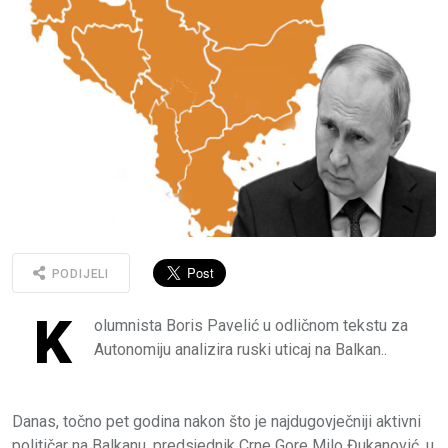
PODIJELI
K
olumnista Boris Pavelić u odličnom tekstu za
Autonomiju analizira ruski uticaj na Balkan..
Danas, točno pet godina nakon što je najdugovječniji aktivni
političar na Balkanu, predsjednik Crne Gore Milo Đukanović, u