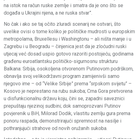
na istok na račun ruske zemlje i smatra da je ono što se
događa u Ukrajini njena, a ne ruska stvar”.
No čak i ako se taj očito zluradi scenarij ne ostvari, što
uvelike ovisi o tome koliko je političke mudrosti u europskim
metropolama, Bruxellesu i Washingtonu – ali ništa manje i u
Zagrebu i u Beogradu – činjenica jest da je zloćudni ruski
utjecaj već dosad uspio gotovo razoriti postojeću, godinama
građenu euroatlantsku političko-sigurnosnu strukturu
Balkana: Srbija, osokoljena otvorenom Putinovom podrškom,
obnavlja svoj velikodržavni program zamijenivši samo
njegovo ime – od “Velike Srbije” prema “srpskom svijetu” –
Kosovo je neprestano na rubu sukoba; Crna Gora pretvorena
u disfunkcionalnu državu koju, čini se, zapadni saveznici
prepuštaju njezinoj sudbini; dok samoprozvani Putinov
povjerenik u BiH, Milorad Dodik, vlastitu zemlju gura prema
ponoru raspada, demonstrirajući spremnost na nasilje i
pothranjujući strahove od novih oružanih sukoba.