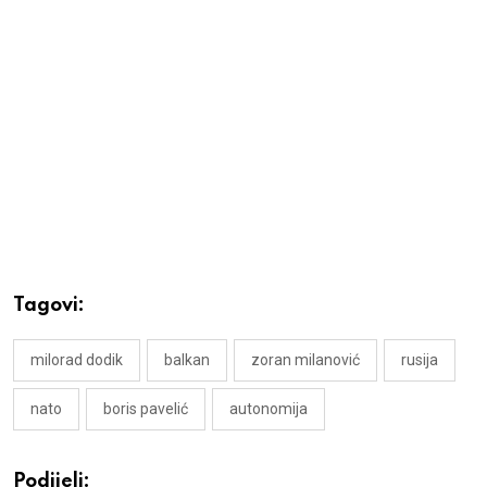
Tagovi:
milorad dodik
balkan
zoran milanović
rusija
nato
boris pavelić
autonomija
Podijeli: