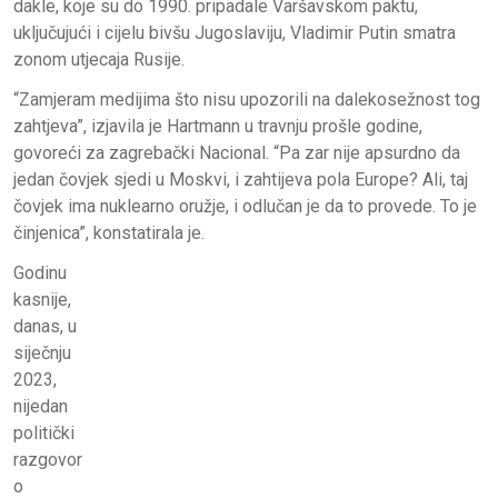
dakle, koje su do 1990. pripadale Varšavskom paktu,
uključujući i cijelu bivšu Jugoslaviju, Vladimir Putin smatra
zonom utjecaja Rusije.
“Zamjeram medijima što nisu upozorili na dalekosežnost tog
zahtjeva”, izjavila je Hartmann u travnju prošle godine,
govoreći za zagrebački Nacional. “Pa zar nije apsurdno da
jedan čovjek sjedi u Moskvi, i zahtijeva pola Europe? Ali, taj
čovjek ima nuklearno oružje, i odlučan je da to provede. To je
činjenica”, konstatirala je.
Godinu
kasnije,
danas, u
siječnju
2023,
nijedan
politički
razgovor
o