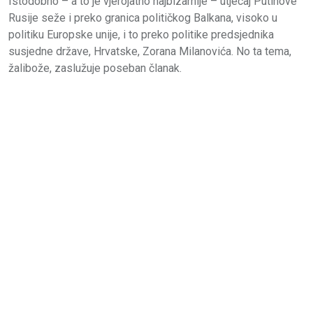
Istodobno – a to je vjerojatno najbizarnije – utjecaj Putinove
Rusije seže i preko granica političkog Balkana, visoko u
politiku Europske unije, i to preko politike predsjednika
susjedne države, Hrvatske, Zorana Milanovića. No ta tema,
žalibože, zaslužuje poseban članak.