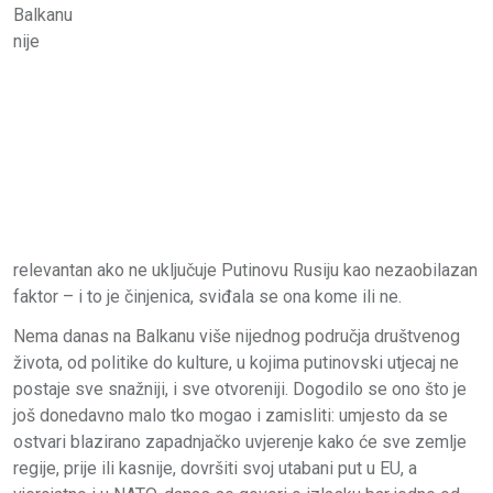
Balkanu
nije
relevantan ako ne uključuje Putinovu Rusiju kao nezaobilazan
faktor – i to je činjenica, sviđala se ona kome ili ne.
Nema danas na Balkanu više nijednog područja društvenog
života, od politike do kulture, u kojima putinovski utjecaj ne
postaje sve snažniji, i sve otvoreniji. Dogodilo se ono što je
još donedavno malo tko mogao i zamisliti: umjesto da se
ostvari blazirano zapadnjačko uvjerenje kako će sve zemlje
regije, prije ili kasnije, dovršiti svoj utabani put u EU, a