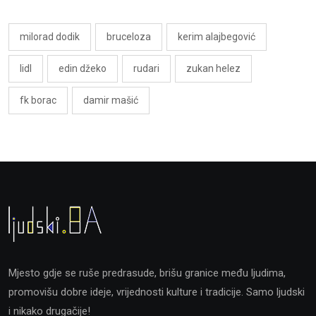
milorad dodik
bruceloza
kerim alajbegović
lidl
edin džeko
rudari
zukan helez
fk borac
damir mašić
Mjesto gdje se ruše predrasude, brišu granice među ljudima,
promovišu dobre ideje, vrijednosti kulture i tradicije. Samo ljudski
i nikako drugačije!