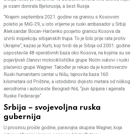
je osam donirala Bjelorusija, a šest Rusija.
“Krajem septembra 2021. godine na granicu s Kosovom
poletio je MiG-29, u isto vrijeme je ruski ambasador u Srbiji
Aleksandar Bocan-Harčenko posjetio granicu Kosova da
izvrši inspekciju srbijanskih trupa. To je bilo prije rata protiv
Ukrajine“, kazao je Kurti, koji tvrdi da je Srbija od 2001. godine
uspostavila 48 operativnih baza oko Kosova, na kojima su se
pojavljivali članovi motociklističke grupe Noćni vukovi i ruski
plaćenici grupe Wagner. Također je rekao da je kontroverzni
Ruski humanitarni centar u Nišu, tajnovita baza 160
kilometara od Prištine, a istodobno dvjesto metara od niškog
aerodroma i autoceste Beograd-Niš, “pun špijuna i agenata
Ruske Federacije“.
Srbija – svojevoljna ruska
gubernija
U prosincu prošle godine, paravojna skupina Wagner, koja