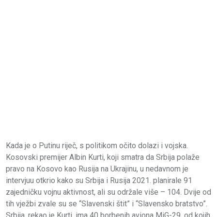
Kada je o Putinu riječ, s politikom očito dolazi i vojska.
Kosovski premijer Albin Kurti, koji smatra da Srbija polaže
pravo na Kosovo kao Rusija na Ukrajinu, u nedavnom je
intervjuu otkrio kako su Srbija i Rusija 2021. planirale 91
zajedničku vojnu aktivnost, ali su održale više – 104. Dvije od
tih vježbi zvale su se “Slavenski štit” i “Slavensko bratstvo”.
Srbija, rekao je Kurti, ima 40 borbenih aviona MiG-29, od kojih