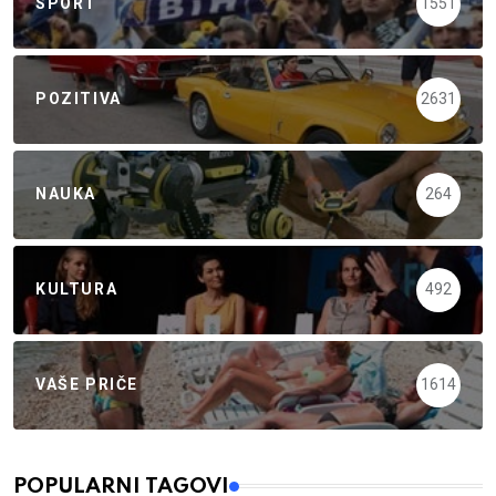
SPORT
1551
POZITIVA
2631
NAUKA
264
KULTURA
492
VAŠE PRIČE
1614
POPULARNI TAGOVI