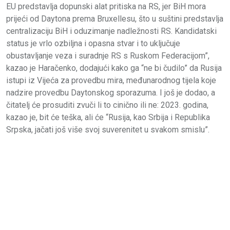
EU predstavlja dopunski alat pritiska na RS, jer BiH mora
prijeći od Daytona prema Bruxellesu, što u suštini predstavlja
centralizaciju BiH i oduzimanje nadležnosti RS. Kandidatski
status je vrlo ozbiljna i opasna stvar i to uključuje
obustavljanje veza i suradnje RS s Ruskom Federacijom”,
kazao je Haračenko, dodajući kako ga “ne bi čudilo” da Rusija
istupi iz Vijeća za provedbu mira, međunarodnog tijela koje
nadzire provedbu Daytonskog sporazuma. I još je dodao, a
čitatelj će prosuditi zvuči li to cinično ili ne: 2023. godina,
kazao je, bit će teška, ali će “Rusija, kao Srbija i Republika
Srpska, jačati još više svoj suverenitet u svakom smislu”.