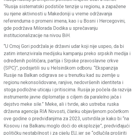
“Rusija sistematski podstiče tenzije u regionu, a zapažene
su njene aktivnosti u Makedoniji u vreme održavanja
referenduma o promeni imena, kao i u Bosni i Hercegovini,
gde podržava Milorada Dodika u sprečavanju
institucionalizacije na nivou BiH.
“U Crnoj Gori podržala je državni udar koji nije uspeo, da bi
zatim intenzivirala medijsku kampanju preko srpskih medija i
određenih političara, partija i Srpske pravoslavne crkve
(SPC)”, podsjetili su u Helsinškom odboru. “Ekspanzija
Rusije na Balkan odigrava se u trenutku kad su zemlje u
regionu nekonsolidovane, ranjive, nedovršenih identiteta i
stoga podložne uticaju i pritiscima. Rusija je počela da razvija
instrumente javne diplomatije s ciljem da paralelno jača i
dejstvo meke sile.” Meke, ali i tvrde, ako ustreba: ruska
državna agencija RIA Novosti, članku objavljenom početkom
ove godine o predviđanjima za 2023, ustvrdila je kako bi “na
Kosovu i na Balkanu moglo doći do eksplozije”, predviđajući
političku nestabilnost i za cijelu EU, jer se “odlučila proširiti