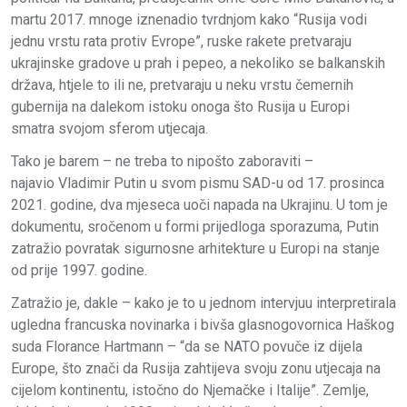
martu 2017. mnoge iznenadio tvrdnjom kako “Rusija vodi
jednu vrstu rata protiv Evrope”, ruske rakete pretvaraju
ukrajinske gradove u prah i pepeo, a nekoliko se balkanskih
država, htjele to ili ne, pretvaraju u neku vrstu čemernih
gubernija na dalekom istoku onoga što Rusija u Europi
smatra svojom sferom utjecaja.
Tako je barem – ne treba to nipošto zaboraviti –
najavio Vladimir Putin u svom pismu SAD-u od 17. prosinca
2021. godine, dva mjeseca uoči napada na Ukrajinu. U tom je
dokumentu, sročenom u formi prijedloga sporazuma, Putin
zatražio povratak sigurnosne arhitekture u Europi na stanje
od prije 1997. godine.
Zatražio je, dakle – kako je to u jednom intervjuu interpretirala
ugledna francuska novinarka i bivša glasnogovornica Haškog
suda Florance Hartmann – “da se NATO povuče iz dijela
Europe, što znači da Rusija zahtijeva svoju zonu utjecaja na
cijelom kontinentu, istočno do Njemačke i Italije”. Zemlje,