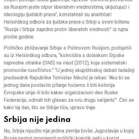
sa Rusijom jeste otpor liberalnim vrednostima, uključujući i
ideologiju ljudskih prava”, konstatirali su analitičari
Helsinškog odbora za ljudska prava u Srbiji u svom biltenu
“Rusija i Srbija: zajedno protiv liberalnih vrednosti” iz rujna
prošle godine.
Političko zbližavanje Srbije s Putinovom Rusijom, podsjetili
su iz Helsinškog odbora, “koincidira s dolaskom Srpske
napredne stranke (SNS) na vlast (2012), koja sistematski
promoviše rusofilstvo.” “U jednoj skupštinskoj debati tadašnji
predsednik Republike Tomislav Nikolić je rekao: ‘Ako bi se
jednog dana postavilo pitanje hoćemo li biti kolonija
Evropske unije ili bilo kakav organizacioni deo Ruske
Federacije, odmah bih glasao za ovu drugu varijantu’”. Čini se
kako taj dan, što se Srbije tiče, upravo traje.
Srbija nije jedina
No, Srbija nipošto nije jedina zemlja bivše Jugoslavije u kojoj
Rusija nastoji promijeniti politički krajolik sebi u korist.