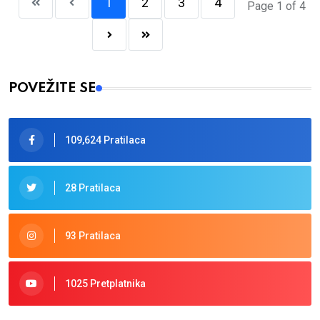
1
2
3
4
Page 1 of 4
POVEŽITE SE
109,624 Pratilaca
28 Pratilaca
93 Pratilaca
1025 Pretplatnika