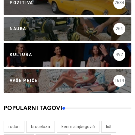
POZITIVA
2634
NAUKA
264
KULTURA
492
VAŠE PRIČE
1614
POPULARNI TAGOVI
rudari
bruceloza
kerim alajbegović
lidl