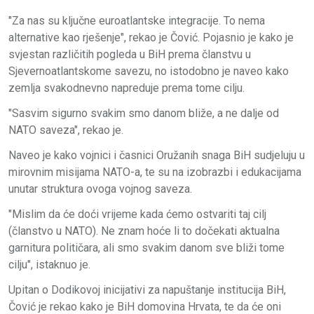
"Za nas su ključne euroatlantske integracije. To nema
alternative kao rješenje", rekao je Čović. Pojasnio je kako je
svjestan različitih pogleda u BiH prema članstvu u
Sjevernoatlantskome savezu, no istodobno je naveo kako
zemlja svakodnevno napreduje prema tome cilju.
"Sasvim sigurno svakim smo danom bliže, a ne dalje od
NATO saveza", rekao je.
Naveo je kako vojnici i časnici Oružanih snaga BiH sudjeluju u
mirovnim misijama NATO-a, te su na izobrazbi i edukacijama
unutar struktura ovoga vojnog saveza.
"Mislim da će doći vrijeme kada ćemo ostvariti taj cilj
(članstvo u NATO). Ne znam hoće li to dočekati aktualna
garnitura političara, ali smo svakim danom sve bliži tome
cilju", istaknuo je.
Upitan o Dodikovoj inicijativi za napuštanje institucija BiH,
Čović je rekao kako je BiH domovina Hrvata, te da će oni