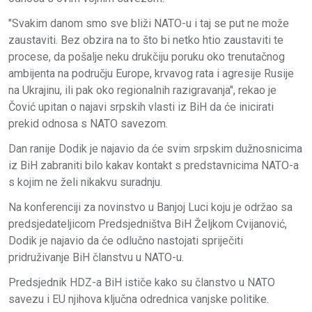
"Svakim danom smo sve bliži NATO-u i taj se put ne može
zaustaviti. Bez obzira na to što bi netko htio zaustaviti te
procese, da pošalje neku drukčiju poruku oko trenutačnog
ambijenta na području Europe, krvavog rata i agresije Rusije
na Ukrajinu, ili pak oko regionalnih razigravanja", rekao je
Čović upitan o najavi srpskih vlasti iz BiH da će inicirati
prekid odnosa s NATO savezom.
Dan ranije Dodik je najavio da će svim srpskim dužnosnicima
iz BiH zabraniti bilo kakav kontakt s predstavnicima NATO-a
s kojim ne želi nikakvu suradnju.
Na konferenciji za novinstvo u Banjoj Luci koju je održao sa
predsjedateljicom Predsjedništva BiH Željkom Cvijanović,
Dodik je najavio da će odlučno nastojati spriječiti
pridruživanje BiH članstvu u NATO-u.
Predsjednik HDZ-a BiH ističe kako su članstvo u NATO
savezu i EU njihova ključna odrednica vanjske politike.