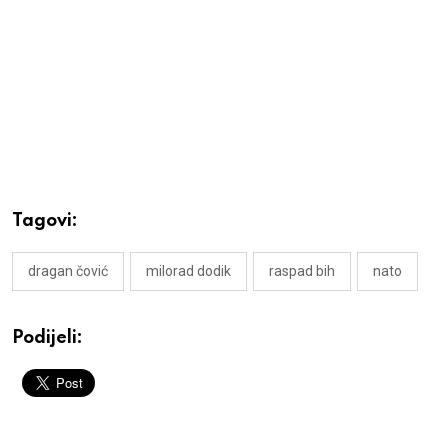
Tagovi:
dragan čović
milorad dodik
raspad bih
nato
Podijeli: