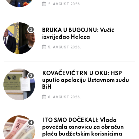
2. AVGUST 2026.
BRUKA U BUGOJNU: Vučić
izvrijeđao Heleza
5. AVGUST 2026.
KOVAČEVIĆ TRN U OKU: HSP
uputio apelaciju Ustavnom sudu
BiH
6. AVGUST 2026.
I TO SMO DOČEKALI: Vlada
povećala osnovicu za obračun
plaća budžetskim korisnicima