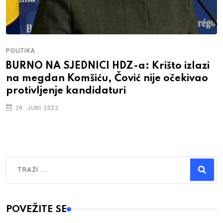
POLITIKA
BURNO NA SJEDNICI HDZ-a: Krišto izlazi
na megdan Komšiću, Čović nije očekivao
protivljenje kandidaturi
29. JUNI 2022.
Traži
Type 2 or more characters for results.
POVEŽITE SE