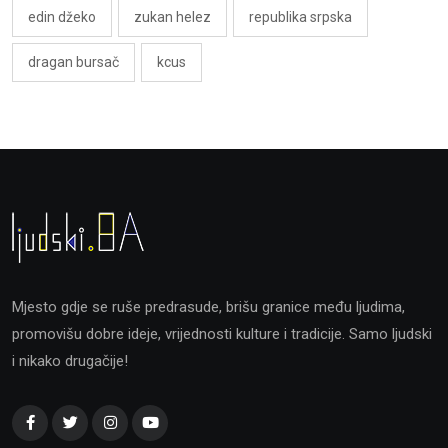
edin džeko
zukan helez
republika srpska
dragan bursač
kcus
Mjesto gdje se ruše predrasude, brišu granice među ljudima,
promovišu dobre ideje, vrijednosti kulture i tradicije. Samo ljudski
i nikako drugačije!