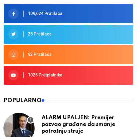
109,624 Pratilaca
28 Pratilaca
93 Pratilaca
1025 Pretplatnika
POPULARNO
ALARM UPALJEN: Premijer
pozvao građane da smanje
potrošnju struje