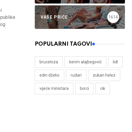
i
epublike
VAŠE PRIČE
1614
nog.
POPULARNI TAGOVI
bruceloza
kerim alajbegović
lidl
edin džeko
rudari
zukan helez
vijeće ministara
borci
cik