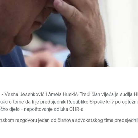
- Vesna Jesenković i Amela Huskić. Treći član vijeća je sudija H
dluku o tome da li je predsjednik Republike Srpske kriv po optužni
vično djelo - nepoštovanje odluka OHR-a.
efonskom razgovoru jedan od članova advokatskog tima predsjedni