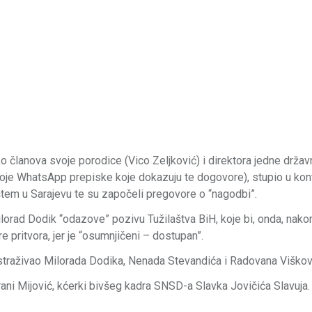
o članova svoje porodice (Vico Zeljković) i direktora jedne drža
postoje WhatsApp prepiske koje dokazuju te dogovore), stupio u kon
tem u Sarajevu te su započeli pregovore o “nagodbi”.
orad Dodik “odazove” pozivu Tužilaštva BiH, koje bi, onda, nako
 pritvora, jer je “osumnjičeni – dostupan”.
e istraživao Milorada Dodika, Nenada Stevandića i Radovana Viškov
drani Mijović, kćerki bivšeg kadra SNSD-a Slavka Jovičića Slavuja.