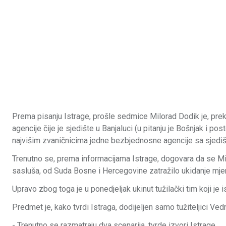
Prema pisanju Istrage, prošle sedmice Milorad Dodik je, prek
agencije čije je sjedište u Banjaluci (u pitanju je Bošnjak i 
najvišim zvaničnicima jedne bezbjednosne agencije sa sjediš
Trenutno se, prema informacijama Istrage, dogovara da se Mil
sasluša, od Suda Bosne i Hercegovine zatražilo ukidanje mjere
Upravo zbog toga je u ponedjeljak ukinut tužilački tim koji j
Predmet je, kako tvrdi Istraga, dodijeljen samo tužiteljici Ve
- Trenutno se razmatraju dva scenarija, tvrde izvori Istrage.