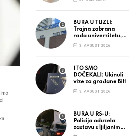
povećanja
BURA U TUZLI:
Trajna zabrana
rada univerzitetu,
provedba sudskih
3. AVGUST 2026.
odluka
I TO SMO
DOČEKALI: Ukinuli
vize za građane BiH
3. AVGUST 2026.
ilmo
ci
BURA U RS-U:
ka
Policija oduzela
zastavu s ljiljanima,
uručila prekršajni