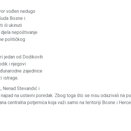
govor vođen nedugo
Suda Bosne i
 ili ukinuti
djela nepoštivanje
e političkog
ori jedan od Dodikovih
dik i njegovi
međunarodne zajednice
i istrage.
, Nenad Stevandić i
o napad na ustavni poredak. Zbog toga što se nisu odazivali na p
ana centralna potjernica koja važi samo na teritoriji Bosne i Herc