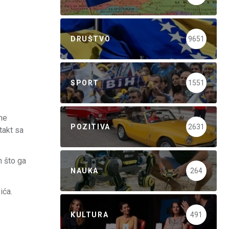
DRUŠTVO
9651
SPORT
1551
vne
POZITIVA
2631
takt sa
n što ga
NAUKA
264
ića.
KULTURA
491