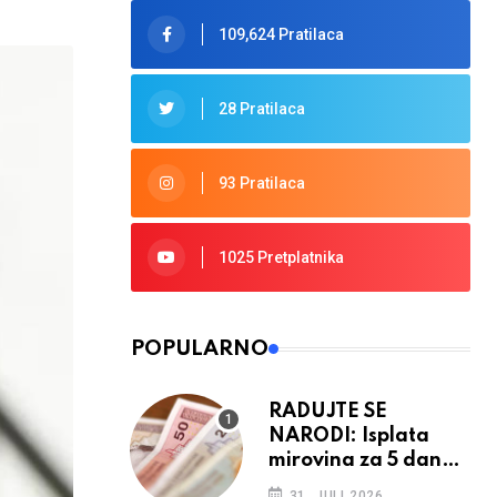
109,624 Pratilaca
28 Pratilaca
93 Pratilaca
1025 Pretplatnika
POPULARNO
RADUJTE SE
NARODI: Isplata
mirovina za 5 dana,
retroaktivna
31. JULI 2026.