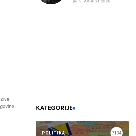
5. AVGUST 2026.
nalog
ozive
egovine.
KATEGORIJE
POLITIKA
7134