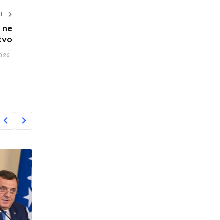
I
 ne
tvo
026.