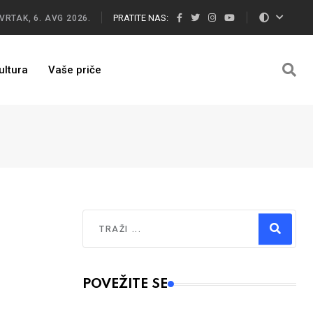
PRATITE NAS:
VRTAK, 6. AVG 2026.
ultura
Vaše priče
Traži
Type 2 or more characters for results.
POVEŽITE SE