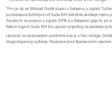
"Prvi je da se Milorad Dodik pojavi u Sarajevu, u zgradi Tužil
postupajuća tužiteljica od Suda BiH zatražila ukidanje mjere p
Srpske bi se pojavio u zgradi SIPA-e u Banjaluci gdje bi, po na
Nakon toga bi Sudu BiH bio upućen prijedlog za ukidanje pritvor
Uporedo sa rješavanjem predmeta koji je u fazi istrage, Dodik i
drugostepenog suđenja. Rasprava pred Apelacionim vijećem S