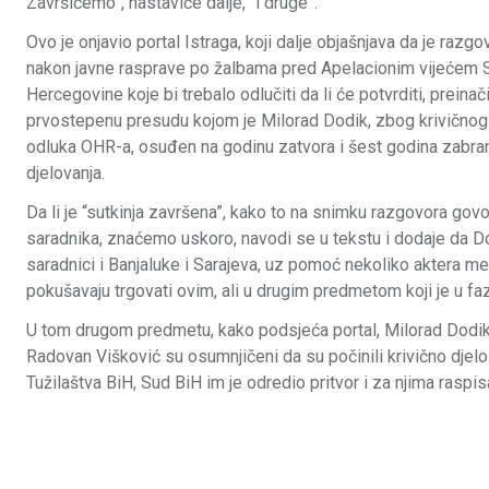
Završićemo”, nastaviće dalje, “i druge”.
Ovo je onjavio portal Istraga, koji dalje objašnjava da je raz
nakon javne rasprave po žalbama pred Apelacionim vijećem 
Hercegovine koje bi trebalo odlučiti da li će potvrditi, preinačiti
prvostepenu presudu kojom je Milorad Dodik, zbog krivičnog 
odluka OHR-a, osuđen na godinu zatvora i šest godina zabran
djelovanja.
Da li je “sutkinja završena”, kako to na snimku razgovora gov
saradnika, znaćemo uskoro, navodi se u tekstu i dodaje da Do
saradnici i Banjaluke i Sarajeva, uz pomoć nekoliko aktera 
pokušavaju trgovati ovim, ali u drugim predmetom koji je u faz
U tom drugom predmetu, kako podsjeća portal, Milorad Dodik
Radovan Višković su osumnjičeni da su počinili krivično djel
Tužilaštva BiH, Sud BiH im je odredio pritvor i za njima raspis