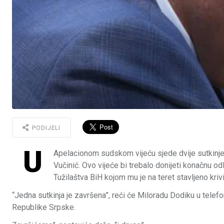
PODIJELI
U
Apelacionom sudskom vijeću sjede dvije sutkinje 
Vučinić. Ovo vijeće bi trebalo donijeti konačnu o
Tužilaštva BiH kojom mu je na teret stavljeno kri
“Jedna sutkinja je završena”, reći će Miloradu Dodiku u tel
Republike Srpske.