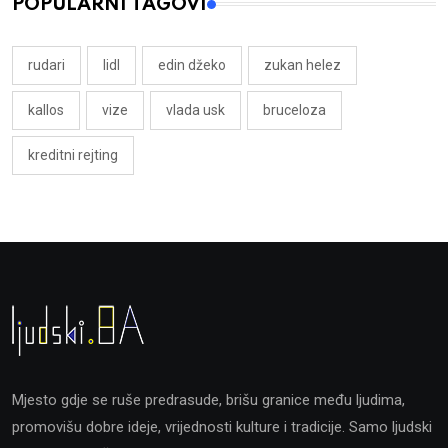
POPULARNI TAGOVI
rudari
lidl
edin džeko
zukan helez
kallos
vize
vlada usk
bruceloza
kreditni rejting
Mjesto gdje se ruše predrasude, brišu granice među ljudima,
promovišu dobre ideje, vrijednosti kulture i tradicije. Samo ljudski