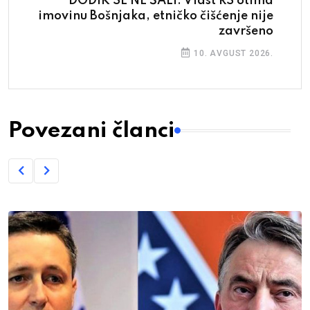
DODIK SE NE ŠALI: Vlast RS otima
imovinu Bošnjaka, etničko čišćenje nije
završeno
10. AVGUST 2026.
Povezani članci