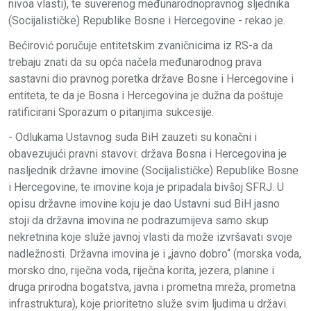
nivoa vlasti), te suverenog međunarodnopravnog sljednika
(Socijalističke) Republike Bosne i Hercegovine - rekao je.
Bećirović poručuje entitetskim zvaničnicima iz RS-a da
trebaju znati da su opća načela međunarodnog prava
sastavni dio pravnog poretka države Bosne i Hercegovine i
entiteta, te da je Bosna i Hercegovina je dužna da poštuje
ratificirani Sporazum o pitanjima sukcesije.
- Odlukama Ustavnog suda BiH zauzeti su konačni i
obavezujući pravni stavovi: država Bosna i Hercegovina je
nasljednik državne imovine (Socijalističke) Republike Bosne
i Hercegovine, te imovine koja je pripadala bivšoj SFRJ. U
opisu državne imovine koju je dao Ustavni sud BiH jasno
stoji da državna imovina ne podrazumijeva samo skup
nekretnina koje služe javnoj vlasti da može izvršavati svoje
nadležnosti. Državna imovina je i „javno dobro“ (morska voda,
morsko dno, riječna voda, riječna korita, jezera, planine i
druga prirodna bogatstva, javna i prometna mreža, prometna
infrastruktura), koje prioritetno služe svim ljudima u državi.