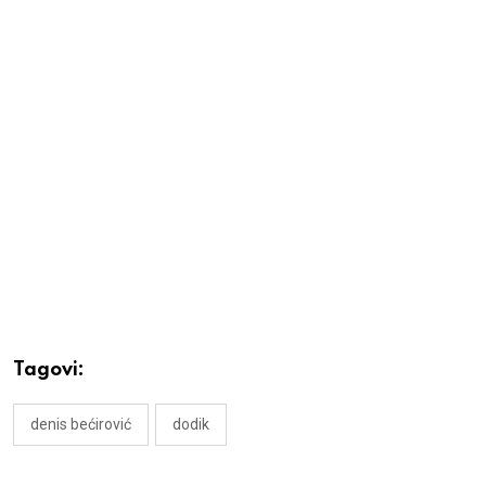
Tagovi:
denis bećirović
dodik