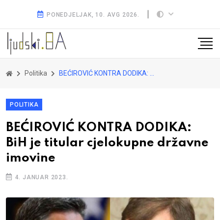
PONEDJELJAK, 10. AVG 2026.
Politika
BEĆIROVIĆ KONTRA DODIKA: BiH je titular cjelokupne državne imovine
POLITIKA
BEĆIROVIĆ KONTRA DODIKA:
BiH je titular cjelokupne državne
imovine
4. JANUAR 2023.