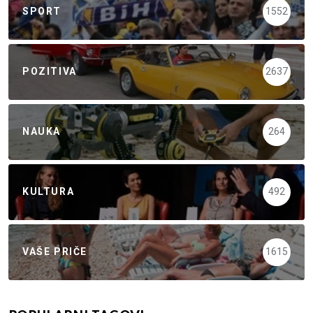
SPORT
1552
POZITIVA
2637
NAUKA
264
KULTURA
492
VAŠE PRIČE
1615