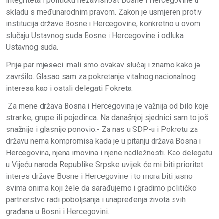
integriteta i političku nezavisnost Bosne i Hercegovine u
skladu s međunarodnim pravom. Zakon je usmjeren protiv
institucija države Bosne i Hercegovine, konkretno u ovom
slučaju Ustavnog suda Bosne i Hercegovine i odluka
Ustavnog suda.
Prije par mjeseci imali smo ovakav slučaj i znamo kako je
završilo. Glasao sam za pokretanje vitalnog nacionalnog
interesa kao i ostali delegati Pokreta.
Za mene država Bosna i Hercegovina je važnija od bilo koje
stranke, grupe ili pojedinca. Na današnjoj sjednici sam to još
snažnije i glasnije ponovio.- Za nas u SDP-u i Pokretu za
državu nema kompromisa kada je u pitanju država Bosna i
Hercegovina, njena imovina i njene nadležnosti. Kao delegatu
u Vijeću naroda Republike Srpske uvijek će mi biti prioritet
interes države Bosne i Hercegovine i to mora biti jasno
svima onima koji žele da sarađujemo i gradimo političko
partnerstvo radi poboljšanja i unapređenja života svih
građana u Bosni i Hercegovini.