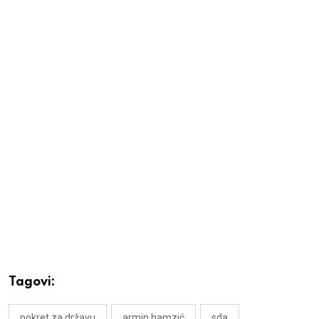
Tagovi:
pokret za državu
armin hamzić
sda