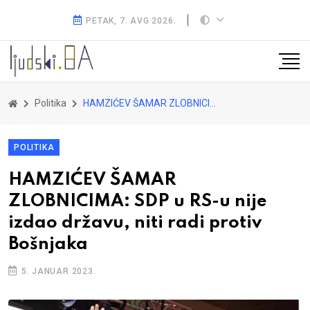
PETAK, 7. AVG 2026.
Politika
HAMZIĆEV ŠAMAR ZLOBNICIMA: SDP u RS-u nije izdao državu, niti radi protiv Bošnjaka
POLITIKA
HAMZIĆEV ŠAMAR
ZLOBNICIMA: SDP u RS-u nije
izdao državu, niti radi protiv
Bošnjaka
5. JANUAR 2023.