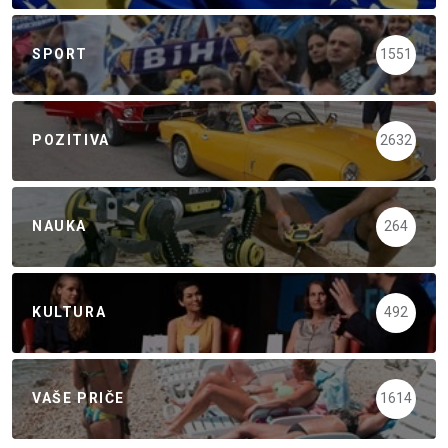
SPORT
1551
POZITIVA
2632
NAUKA
264
KULTURA
492
VAŠE PRIČE
1614