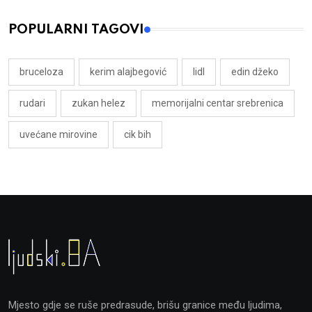
POPULARNI TAGOVI
bruceloza
kerim alajbegović
lidl
edin džeko
rudari
zukan helez
memorijalni centar srebrenica
uvećane mirovine
cik bih
Mjesto gdje se ruše predrasude, brišu granice među ljudima,