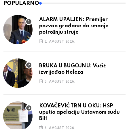
POPULARNO
ALARM UPALJEN: Premijer
pozvao građane da smanje
potrošnju struje
2. AVGUST 2026.
BRUKA U BUGOJNU: Vučić
izvrijeđao Heleza
5. AVGUST 2026.
KOVAČEVIĆ TRN U OKU: HSP
uputio apelaciju Ustavnom sudu
BiH
6. AVGUST 2026.