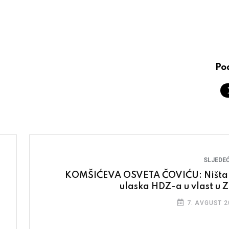
Pod
SLJEDEĆ
KOMŠIĆEVA OSVETA ČOVIĆU: Ništa
ulaska HDZ-a u vlast u 
7. AVGUST 2