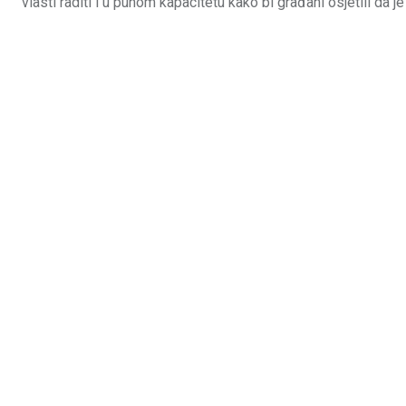
vlasti raditi i u punom kapacitetu kako bi građani osjetili da je