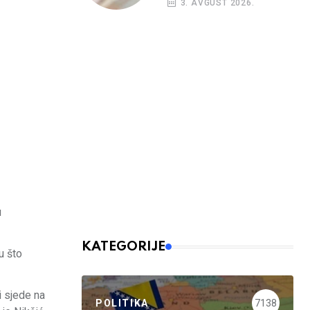
3. AVGUST 2026.
budžetskim
korisnicima
u
KATEGORIJE
u što
i sjede na
POLITIKA
7138