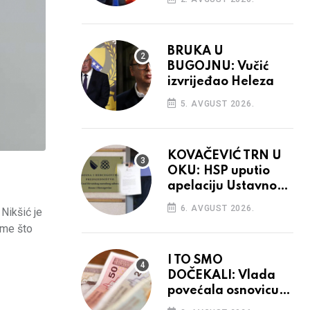
BRUKA U
BUGOJNU: Vučić
izvrijeđao Heleza
5. AVGUST 2026.
KOVAČEVIĆ TRN U
OKU: HSP uputio
apelaciju Ustavnom
sudu BiH
6. AVGUST 2026.
Nikšić je
ome što
I TO SMO
DOČEKALI: Vlada
povećala osnovicu
za obračun plaća