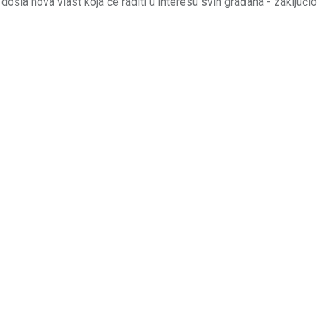
 došla nova vlast koja će raditi u interesu svih građana - zaključio