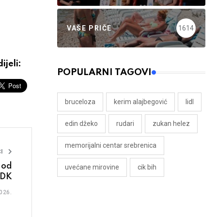
VAŠE PRIČE
1614
ijeli:
POPULARNI TAGOVI
bruceloza
kerim alajbegović
lidl
edin džeko
rudari
zukan helez
memorijalni centar srebrenica
I
 od
uvećane mirovine
cik bih
ZDK
026.