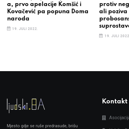
a, prvo apelacije Komšić i
protiv ne
Kovačević pa popuna Doma
ali poziva
naroda
probosan
suprostav
19. JULI 2022.
19. JULI 2022
Kontakt
Asocijaci
Mjesto gdje se ruše predrasude, brišu