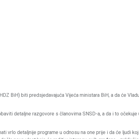
(HDZ BiH) biti predsjedavajuća Vijeća ministara BiH, a da će Vlad
 obaviti detaljne razgovore s članovima SNSD-a, a da i to očekuje 
ti vrlo detaljnije programe u odnosu na one prije i da će ljudi koj