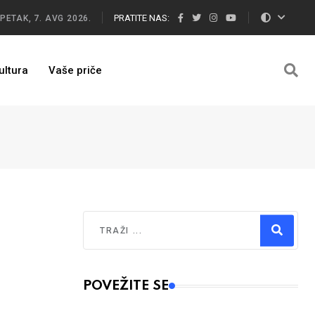
PRATITE NAS:
PETAK, 7. AVG 2026.
ultura
Vaše priče
Traži
Type 2 or more characters for results.
POVEŽITE SE