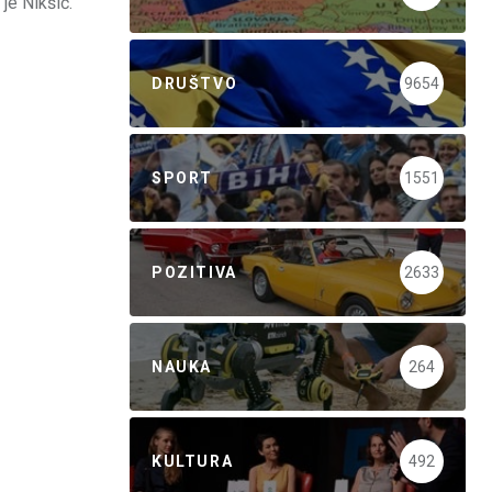
 je Nikšić.
DRUŠTVO
9654
SPORT
1551
POZITIVA
2633
NAUKA
264
KULTURA
492