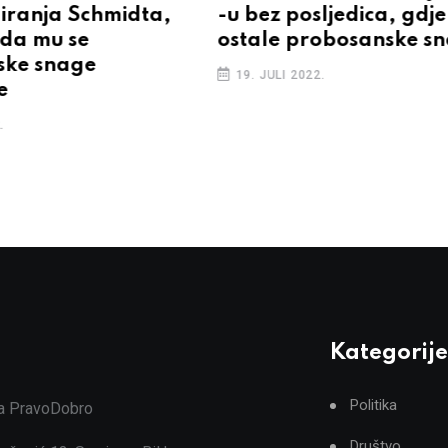
giranja Schmidta,
-u bez posljedica, gdje
 da mu se
ostale probosanske s
ske snage
19. JULI 2022.
e
.
Kategorije
Politika
ja PravoDobro
Društvo