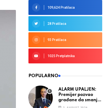
109,624 Pratilaca
28 Pratilaca
93 Pratilaca
1025 Pretplatnika
POPULARNO
ALARM UPALJEN:
Premijer pozvao
građane da smanje
potrošnju struje
2. AVGUST 2026.