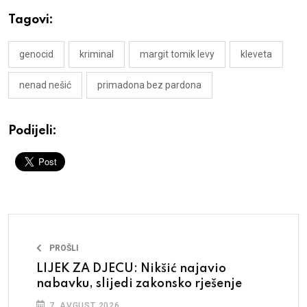
Tagovi:
genocid
kriminal
margit tomik levy
kleveta
nenad nešić
primadona bez pardona
Podijeli:
PROŠLI
LIJEK ZA DJECU: Nikšić najavio
nabavku, slijedi zakonsko rješenje
7. AVGUST 2026.