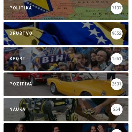
POLITIKA
7137
DRUŠTVO
9652
SPORT
1551
POZITIVA
2631
NAUKA
264