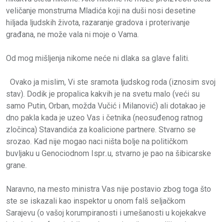
veličanje monstruma Mladića koji na duši nosi desetine
hiljada ljudskih života, razaranje gradova i proterivanje
građana, ne može vala ni moje o Vama.
Od mog mišljenja nikome neće ni dlaka sa glave faliti.
Ovako ja mislim, Vi ste sramota ljudskog roda (iznosim svoj
stav). Dodik je propalica kakvih je na svetu malo (veći su
samo Putin, Orban, možda Vučić i Milanović) ali dotakao je
dno pakla kada je uzeo Vas i četnika (neosuđenog ratnog
zločinca) Stavandića za koalicione partnere. Stvarno se
srozao. Kad nije mogao naci ništa bolje na političkom
buvljaku u Genociodnom Ispr..u, stvarno je pao na šibicarske
grane.
Naravno, na mesto ministra Vas nije postavio zbog toga što
ste se iskazali kao inspektor u onom falš seljačkom
Sarajevu (o vašoj korumpiranosti i umešanosti u kojekakve