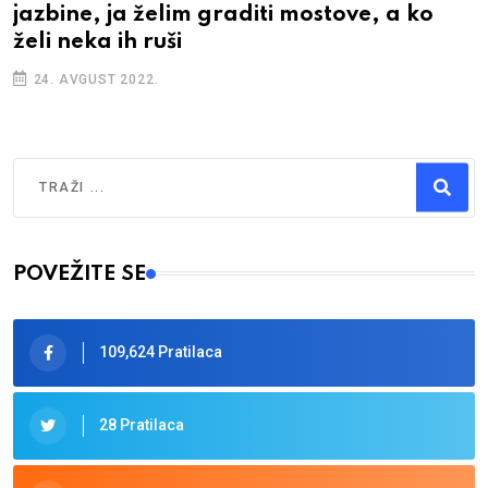
jazbine, ja želim graditi mostove, a ko
želi neka ih ruši
24. AVGUST 2022.
Traži
Type 2 or more characters for results.
POVEŽITE SE
109,624 Pratilaca
28 Pratilaca