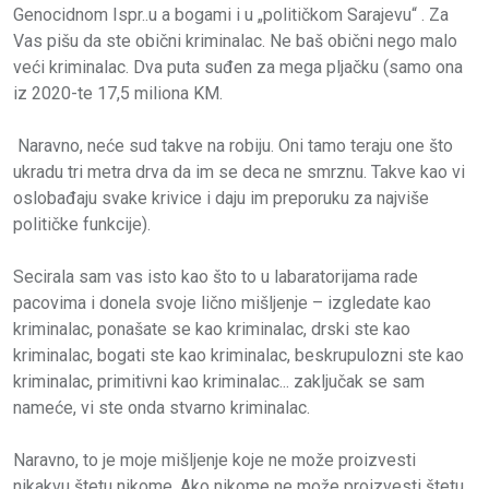
Genocidnom Ispr..u a bogami i u „političkom Sarajevu“ . Za
Vas pišu da ste obični kriminalac. Ne baš obični nego malo
veći kriminalac. Dva puta suđen za mega pljačku (samo ona
iz 2020-te 17,5 miliona KM.
Naravno, neće sud takve na robiju. Oni tamo teraju one što
ukradu tri metra drva da im se deca ne smrznu. Takve kao vi
oslobađaju svake krivice i daju im preporuku za najviše
političke funkcije).
Secirala sam vas isto kao što to u labaratorijama rade
pacovima i donela svoje lično mišljenje – izgledate kao
kriminalac, ponašate se kao kriminalac, drski ste kao
kriminalac, bogati ste kao kriminalac, beskrupulozni ste kao
kriminalac, primitivni kao kriminalac... zaključak se sam
nameće, vi ste onda stvarno kriminalac.
Naravno, to je moje mišljenje koje ne može proizvesti
nikakvu štetu nikome. Ako nikome ne može proizvesti štetu