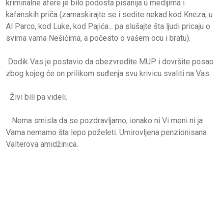
kriminalne afere je bilo podosta pisanija u medijima i
kafanskih priča (zamaskirajte se i sedite nekad kod Kneza, u
Al Parco, kod Luke, kod Pajića... pa slušajte šta ljudi pricaju o
svima vama Nešićima, a počesto o vašem ocu i bratu).
Dodik Vas je postavio da obezvredite MUP i dovršite posao
zbog kojeg će on prilikom suđenja svu krivicu svaliti na Vas.
Živi bili pa videli.
Nema smisla da se pozdravljamo, ionako ni Vi meni ni ja
Vama nemamo šta lepo poželeti. Umirovljena penzionisana
Valterova amidžinica.