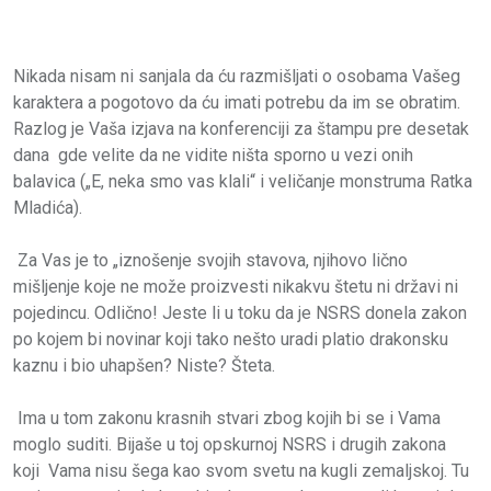
Nikada nisam ni sanjala da ću razmišljati o osobama Vašeg
karaktera a pogotovo da ću imati potrebu da im se obratim.
Razlog je Vaša izjava na konferenciji za štampu pre desetak
dana gde velite da ne vidite ništa sporno u vezi onih
balavica („E, neka smo vas klali“ i veličanje monstruma Ratka
Mladića).
Za Vas je to „iznošenje svojih stavova, njihovo lično
mišljenje koje ne može proizvesti nikakvu štetu ni državi ni
pojedincu. Odlično! Jeste li u toku da je NSRS donela zakon
po kojem bi novinar koji tako nešto uradi platio drakonsku
kaznu i bio uhapšen? Niste? Šteta.
Ima u tom zakonu krasnih stvari zbog kojih bi se i Vama
moglo suditi. Bijaše u toj opskurnoj NSRS i drugih zakona
koji Vama nisu šega kao svom svetu na kugli zemaljskoj. Tu