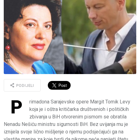
PODIJELI
P
rimadona Sarajevske opere Margit Tomik Levy
koja je i oštra kritičarka društvenioh i političkih
zbivanja u BiH otvorenim pismom se obratila
Nenadu Nešiću ministru sigurnosti BiH. Bez uvijanja mu je
iznijela svoje lično mišljenje o njemu podsjećajući ga na
vlastite manire za koje tvrdi da nikome neće nanijeti štetu.