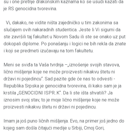
su i one pretnje drakonskim kaznama ko se usudi kazati da
je RS genocidna tvorevina.
Vi, dakako, ne vidite ništa zajedničko u tim zakonima sa
slučajem ovih nakaradnih studentica. Jeste li Vi sigurni da
ste završili taj fakultet u Novom Sadu ili ste se onako uz put
dokopali diplome. Po ponašanju i logici ne bih rekla da znate
i koji se predmeti izučavaju na tom fakultetu.
Meni se sviđa ta Vaša tvrdnja –„iznošenje svojih stavova,
lično mišljenje koje ne može proizvesti nikakvu štetu ni
državi ni pojedincu“. Sad pazite gde će nas to odvesti -
Republika Srpska je genocidna tvorevina, ili kako sam je ja
krstila „GENOCIDNI ISPR..K“. Da li ste išta shvatili? Ja
iznosim svoj stav, to je moje lično mišljenje koje ne može
proizvesti nikakvu štetu ni državi ni pojedincu.
Imam ja još puno ličnih mišljenja. Evo, na primer još jedno do
kojeg sam došla čitajući medije u Srbiji, Crnoj Gori,