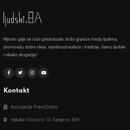
Mjesto gdje se ruše predrasude, brišu granice među ljudima,
promovišu dobre ideje, vrijednosti kulture i tradicije. Samo ljudski
i nikako drugačije!
Kontakt
Asocijacija PravoDobro
Habibe Stočević 13, Sarajevo, BiH