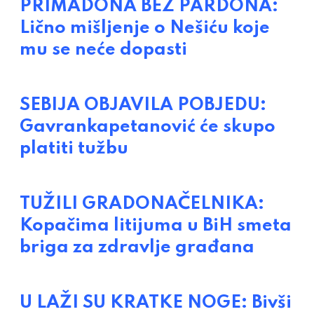
PRIMADONA BEZ PARDONA:
Lično mišljenje o Nešiću koje
mu se neće dopasti
SEBIJA OBJAVILA POBJEDU:
Gavrankapetanović će skupo
platiti tužbu
TUŽILI GRADONAČELNIKA:
Kopačima litijuma u BiH smeta
briga za zdravlje građana
U LAŽI SU KRATKE NOGE: Bivši