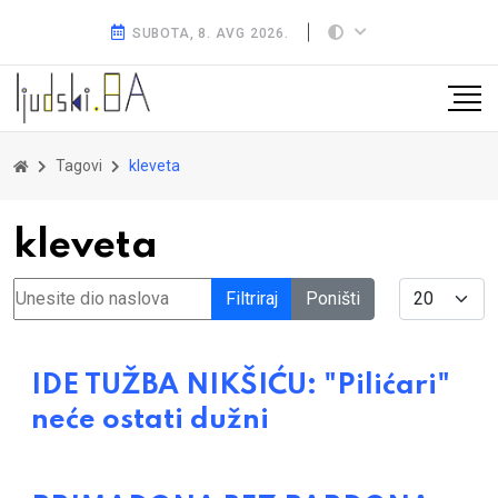
SUBOTA, 8. AVG 2026.
Tagovi
kleveta
kleveta
Unesite dio naslova
Display #
Filtriraj
Poništi
IDE TUŽBA NIKŠIĆU: "Pilićari"
neće ostati dužni