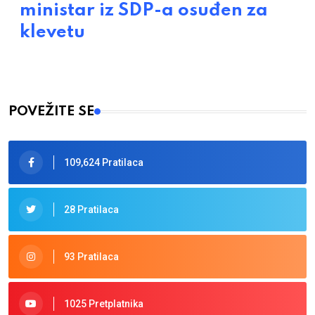
ministar iz SDP-a osuđen za
klevetu
POVEŽITE SE
109,624 Pratilaca
28 Pratilaca
93 Pratilaca
1025 Pretplatnika