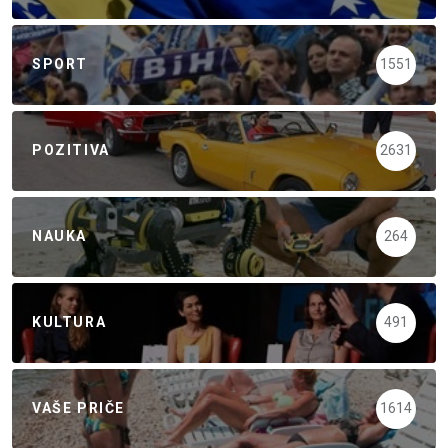
SPORT
1551
POZITIVA
2631
NAUKA
264
KULTURA
491
VAŠE PRIČE
1614