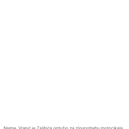
Naime, Vranić je Zalihića optužio za zloupotrebu motocikala