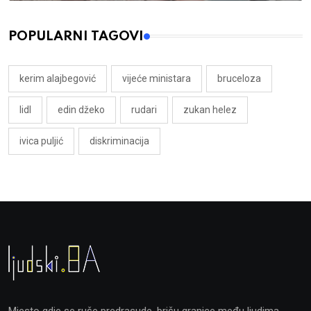
POPULARNI TAGOVI
kerim alajbegović
vijeće ministara
bruceloza
lidl
edin džeko
rudari
zukan helez
ivica puljić
diskriminacija
Mjesto gdje se ruše predrasude, brišu granice među ljudima,