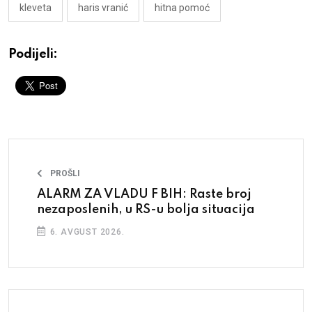
kleveta
haris vranić
hitna pomoć
Podijeli:
PROŠLI
ALARM ZA VLADU F BIH: Raste broj
nezaposlenih, u RS-u bolja situacija
6. AVGUST 2026.