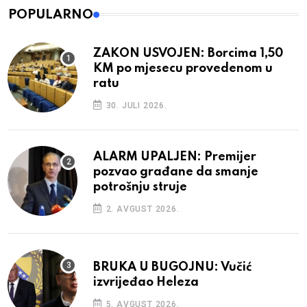
POPULARNO
ZAKON USVOJEN: Borcima 1,50
KM po mjesecu provedenom u
ratu
30. JULI 2026.
ALARM UPALJEN: Premijer
pozvao građane da smanje
potrošnju struje
2. AVGUST 2026.
BRUKA U BUGOJNU: Vučić
izvrijeđao Heleza
5. AVGUST 2026.