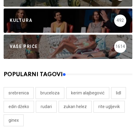
KULTURA
492
VAŠE PRIČE
1614
POPULARNI TAGOVI
srebrenica
bruceloza
kerim alajbegović
lidl
edin džeko
rudari
zukan helez
rite ugljevik
ginex