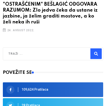
"OSTRAŠĆENIM" BEŠLAGIĆ ODGOVARA
RAZUMOM: Zlo jedva čeka da ustane iz
jazbine, ja želim graditi mostove, a ko
želi neka ih ruši
24. AVGUST 2022.
Traži
Type 2 or more characters for results.
POVEŽITE SE
109,624 Pratilaca
28 Pratilaca