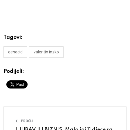
Tagovi:
genocid
valentin inzko
Podijeli:
PROŠLI
LJUBAV ILI BIZNIS: Malo joj 11 djece sa