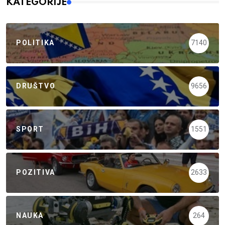
KATEGORIJE
POLITIKA
7140
DRUŠTVO
9656
SPORT
1551
POZITIVA
2633
NAUKA
264