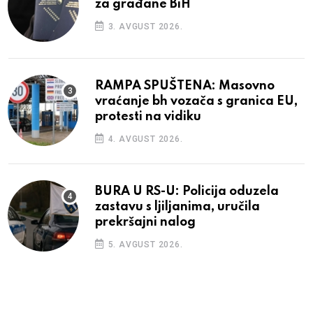
za građane BiH
3. AVGUST 2026.
RAMPA SPUŠTENA: Masovno
vraćanje bh vozača s granica EU,
protesti na vidiku
4. AVGUST 2026.
BURA U RS-U: Policija oduzela
zastavu s ljiljanima, uručila
prekršajni nalog
5. AVGUST 2026.