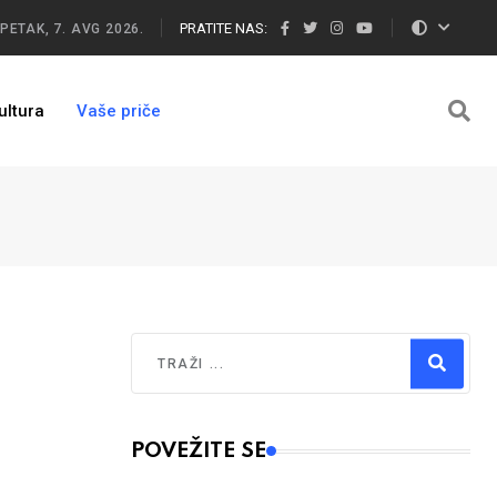
PRATITE NAS:
PETAK, 7. AVG 2026.
ultura
Vaše priče
Traži
Type 2 or more characters for results.
POVEŽITE SE