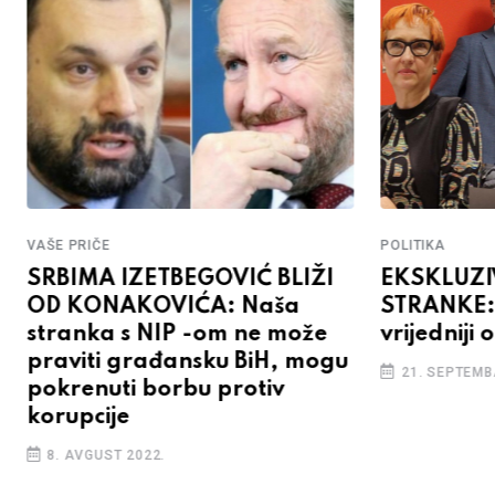
VAŠE PRIČE
POLITIKA
SRBIMA IZETBEGOVIĆ BLIŽI
EKSKLUZI
OD KONAKOVIĆA: Naša
STRANKE: 
stranka s NIP -om ne može
vrijedniji
praviti građansku BiH, mogu
21. SEPTEMB
pokrenuti borbu protiv
korupcije
8. AVGUST 2022.