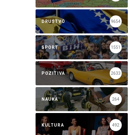
DRUŠTVO
9654
SPORT
1551
POZITIVA
2633
NAUKA
264
KULTURA
492