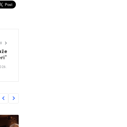
I
aže
ri“
026.