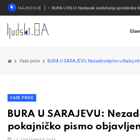
NAJNOVIJE
Glav
Vaše priče
BURA U SARAJEVU: Nezadovoljstvo u Našoj stra
VAŠE PRIČE
BURA U SARAJEVU: Nezadov
pokajničko pismo objavlje