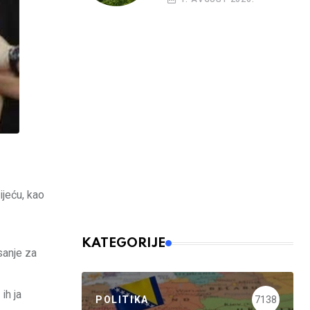
ijeću, kao
KATEGORIJE
sanje za
ih ja
POLITIKA
7138