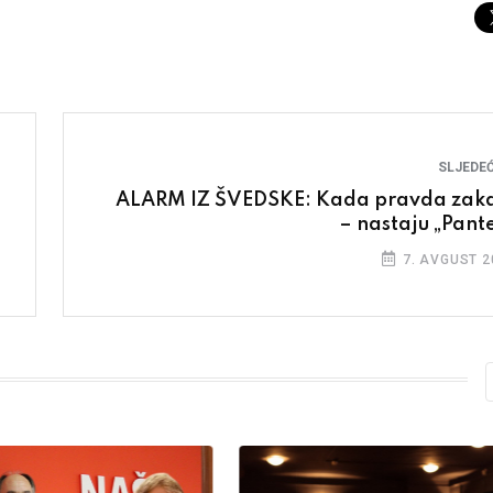
SLJEDEĆ
ALARM IZ ŠVEDSKE: Kada pravda zak
– nastaju „Pante
7. AVGUST 2