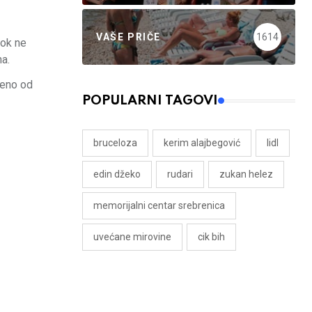
VAŠE PRIČE
1614
dok ne
na.
jeno od
POPULARNI TAGOVI
bruceloza
kerim alajbegović
lidl
edin džeko
rudari
zukan helez
memorijalni centar srebrenica
uvećane mirovine
cik bih