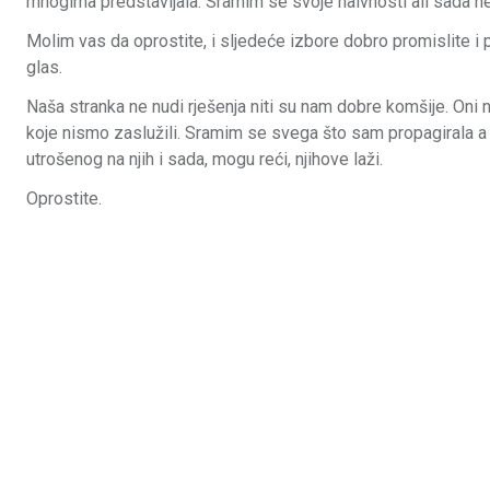
mnogima predstavljala. Sramim se svoje naivnosti ali sada 
Molim vas da oprostite, i sljedeće izbore dobro promislite i
glas.
Naša stranka ne nudi rješenja niti su nam dobre komšije. Oni
koje nismo zaslužili. Sramim se svega što sam propagirala a
utrošenog na njih i sada, mogu reći, njihove laži.
Oprostite.