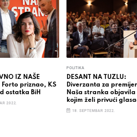
POLITIKA
VNO IZ NAŠE
DESANT NA TUZLU:
Forto priznao, KS
Diverzanta za premije
 od ostatka BiH
Naša stranka objavila 
kojim želi privući glas
AR 2022.
18. SEPTEMBAR 2022.