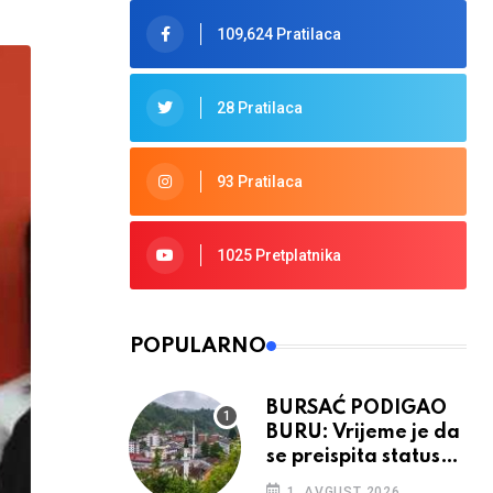
109,624 Pratilaca
28 Pratilaca
93 Pratilaca
1025 Pretplatnika
POPULARNO
BURSAĆ PODIGAO
BURU: Vrijeme je da
se preispita status
Srebrenice u RS
1. AVGUST 2026.