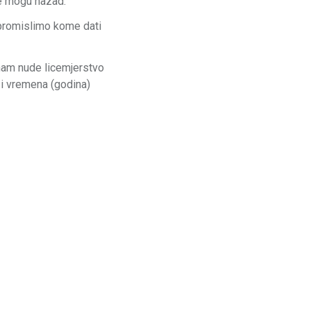
ne mogu nazad.
 promislimo kome dati
 nam nude licemjerstvo
 i vremena (godina)