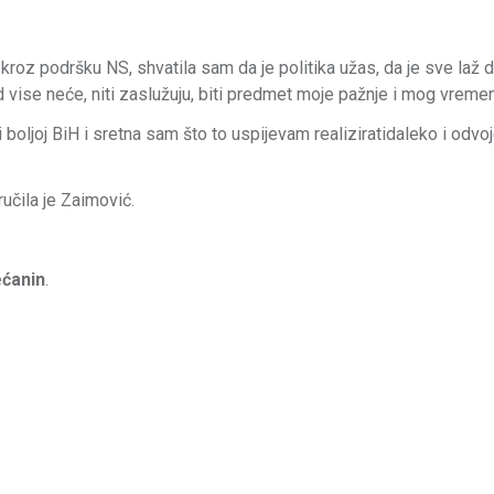
 kroz podršku NS, shvatila sam da je politika užas, da je sve laž 
 vise neće, niti zaslužuju, biti predmet moje pažnje i mog vreme
 boljoj BiH i sretna sam što to uspijevam realiziratidaleko i odvo
ručila je Zaimović.
ćanin
.