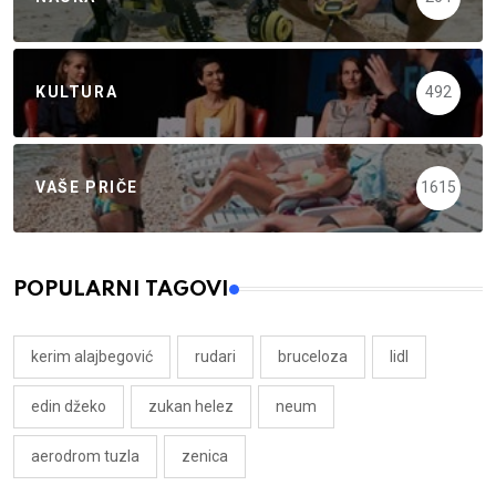
KULTURA
492
VAŠE PRIČE
1615
POPULARNI TAGOVI
kerim alajbegović
rudari
bruceloza
lidl
edin džeko
zukan helez
neum
aerodrom tuzla
zenica