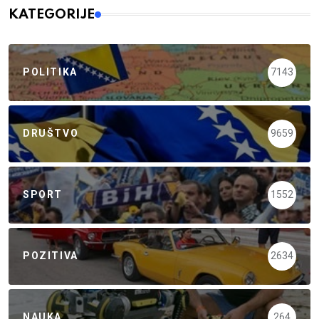
KATEGORIJE
POLITIKA
7143
DRUŠTVO
9659
SPORT
1552
POZITIVA
2634
NAUKA
264