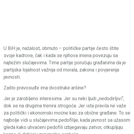
U BiH je, nažalost, obrnuto – političke partije često štite
svoje kadrove, čak i kada se njihova imena povezuju sa
najtežim slučajevima. Time partije poručuju građanima da je
partijska lojalnost važnija od morala, zakona i povjerenja
javnosti.
Zašto pravosuđe ima dvostruke aršine?
Jer je zarobljeno interesima. Jer su neki ljudi „nedodirljivi“,
dok se na drugima trenira strogoća. Jer ista pravila ne važe
za politički i ekonomski moćne kao za obične građane. To se
najbolje vidi u slučajevima pedofilije, kada javnost sa užasom
gleda kako uhvaćeni pedofili izbjegavaju zatvor, otkupljuju