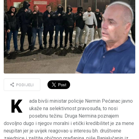
PODIJELI
K
ada bivši ministar policije Nermin Pećanac javno
ukaže na selektivnost pravosuđa, to nosi
posebnu težinu. Druga Nermina poznajem
dovoljno dugo i njegov moralni i etički kredibilitet je za mene
neupitan jer je uvijek reagovao u interesu bh. društvene
zajednice i zaštite običnog građanina, piše Banjalučanin iz