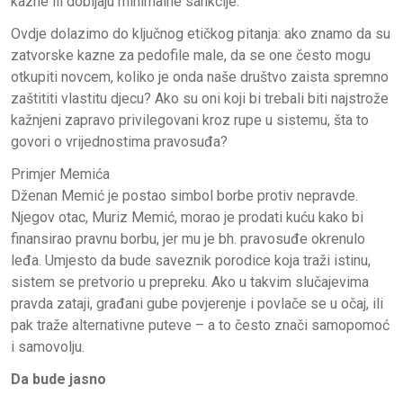
kazne ili dobijaju minimalne sankcije.
Ovdje dolazimo do ključnog etičkog pitanja: ako znamo da su
zatvorske kazne za pedofile male, da se one često mogu
otkupiti novcem, koliko je onda naše društvo zaista spremno
zaštititi vlastitu djecu? Ako su oni koji bi trebali biti najstrože
kažnjeni zapravo privilegovani kroz rupe u sistemu, šta to
govori o vrijednostima pravosuđa?
Primjer Memića
Dženan Memić je postao simbol borbe protiv nepravde.
Njegov otac, Muriz Memić, morao je prodati kuću kako bi
finansirao pravnu borbu, jer mu je bh. pravosuđe okrenulo
leđa. Umjesto da bude saveznik porodice koja traži istinu,
sistem se pretvorio u prepreku. Ako u takvim slučajevima
pravda zataji, građani gube povjerenje i povlače se u očaj, ili
pak traže alternativne puteve – a to često znači samopomoć
i samovolju.
Da bude jasno