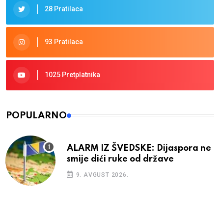
28 Pratilaca
93 Pratilaca
1025 Pretplatnika
POPULARNO
ALARM IZ ŠVEDSKE: Dijaspora ne
smije dići ruke od države
9. AVGUST 2026.