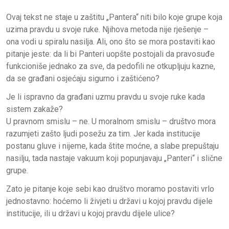
Ovaj tekst ne staje u zaštitu „Pantera“ niti bilo koje grupe koja
uzima pravdu u svoje ruke. Njihova metoda nije rješenje –
ona vodi u spiralu nasilja. Ali, ono što se mora postaviti kao
pitanje jeste: da li bi Panteri uopšte postojali da pravosuđe
funkcioniše jednako za sve, da pedofili ne otkupljuju kazne,
da se građani osjećaju sigurno i zaštićeno?
Je li ispravno da građani uzmu pravdu u svoje ruke kada
sistem zakaže?
U pravnom smislu – ne. U moralnom smislu – društvo mora
razumjeti zašto ljudi posežu za tim. Jer kada institucije
postanu gluve i nijeme, kada štite moćne, a slabe prepuštaju
nasilju, tada nastaje vakuum koji popunjavaju „Panteri“ i slične
grupe.
Zato je pitanje koje sebi kao društvo moramo postaviti vrlo
jednostavno: hoćemo li živjeti u državi u kojoj pravdu dijele
institucije, ili u državi u kojoj pravdu dijele ulice?