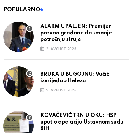
POPULARNO
ALARM UPALJEN: Premijer
pozvao građane da smanje
potrošnju struje
2. AVGUST 2026.
BRUKA U BUGOJNU: Vučić
izvrijeđao Heleza
5. AVGUST 2026.
KOVAČEVIĆ TRN U OKU: HSP
uputio apelaciju Ustavnom sudu
BiH