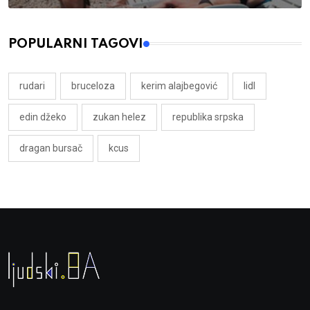
POPULARNI TAGOVI
rudari
bruceloza
kerim alajbegović
lidl
edin džeko
zukan helez
republika srpska
dragan bursač
kcus