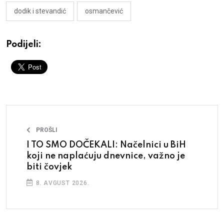
dodik i stevandić
osmančević
Podijeli:
PROŠLI
I TO SMO DOČEKALI: Načelnici u BiH
koji ne naplaćuju dnevnice, važno je
biti čovjek
8. AVGUST 2026.