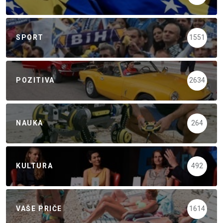
SPORT
1551
POZITIVA
2634
NAUKA
264
KULTURA
492
VAŠE PRIČE
1614