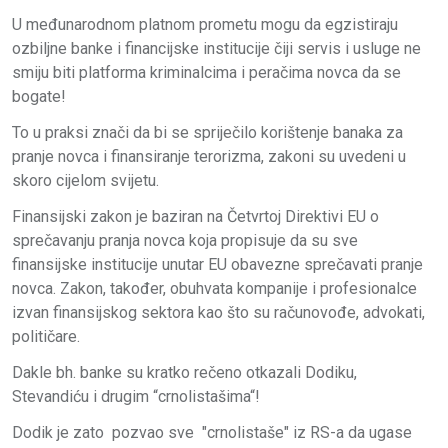
U međunarodnom platnom prometu mogu da egzistiraju
ozbiljne banke i financijske institucije čiji servis i usluge ne
smiju biti platforma kriminalcima i peračima novca da se
bogate!
To u praksi znači da bi se spriječilo korištenje banaka za
pranje novca i finansiranje terorizma, zakoni su uvedeni u
skoro cijelom svijetu.
Finansijski zakon je baziran na Četvrtoj Direktivi EU o
sprečavanju pranja novca koja propisuje da su sve
finansijske institucije unutar EU obavezne sprečavati pranje
novca. Zakon, također, obuhvata kompanije i profesionalce
izvan finansijskog sektora kao što su računovođe, advokati,
političare.
Dakle bh. banke su kratko rečeno otkazali Dodiku,
Stevandiću i drugim “crnolistašima“!
Dodik je zato pozvao sve "crnolistaše" iz RS-a da ugase