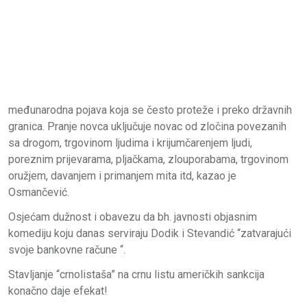
međunarodna pojava koja se često proteže i preko državnih
granica. Pranje novca uključuje novac od zločina povezanih
sa drogom, trgovinom ljudima i krijumčarenjem ljudi,
poreznim prijevarama, pljačkama, zlouporabama, trgovinom
oružjem, davanjem i primanjem mita itd, kazao je
Osmančević.
Osjećam dužnost i obavezu da bh. javnosti objasnim
komediju koju danas serviraju Dodik i Stevandić “zatvarajući
svoje bankovne račune “.
Stavljanje “crnolistaša” na crnu listu američkih sankcija
konačno daje efekat!