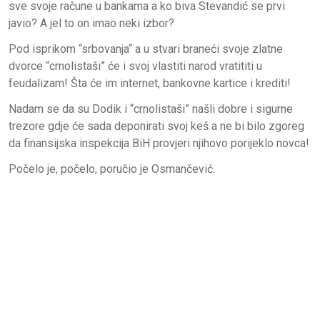
sve svoje račune u bankama a ko biva Stevandić se prvi
javio? A jel to on imao neki izbor?
Pod isprikom “srbovanja“ a u stvari braneći svoje zlatne
dvorce “crnolistaši” će i svoj vlastiti narod vratititi u
feudalizam! Šta će im internet, bankovne kartice i krediti!
Nadam se da su Dodik i “crnolistaši” našli dobre i sigurne
trezore gdje će sada deponirati svoj keš a ne bi bilo zgoreg
da finansijska inspekcija BiH provjeri njihovo porijeklo novca!
Počelo je, počelo, poručio je Osmančević.