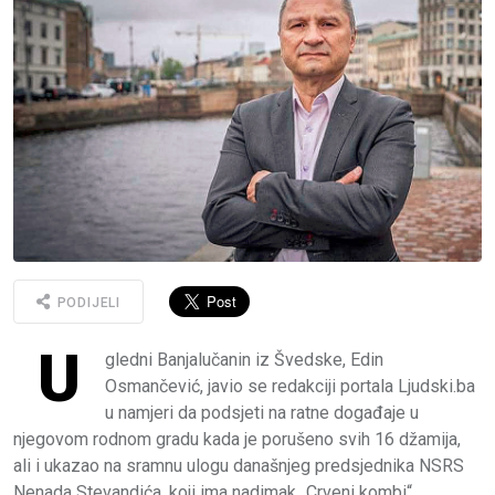
PODIJELI
U
gledni Banjalučanin iz Švedske, Edin
Osmančević, javio se redakciji portala Ljudski.ba
u namjeri da podsjeti na ratne događaje u
njegovom rodnom gradu kada je porušeno svih 16 džamija,
ali i ukazao na sramnu ulogu današnjeg predsjednika NSRS
Nenada Stevandića, koji ima nadimak „Crveni kombi“.