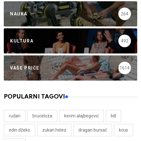
NAUKA
264
KULTURA
492
VAŠE PRIČE
1614
POPULARNI TAGOVI
rudari
bruceloza
kerim alajbegović
lidl
edin džeko
zukan helez
dragan bursač
kcus