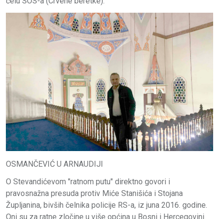
čelu SOS-a (Crvene beretke).
OSMANČEVIĆ U ARNAUDIJI
O Stevandićevom "ratnom putu" direktno govori i
pravosnažna presuda protiv Miće Stanišića i Stojana
Župljanina, bivših čelnika policije RS-a, iz juna 2016. godine.
Oni su za ratne zločine u više općina u Bosni i Hercegovini