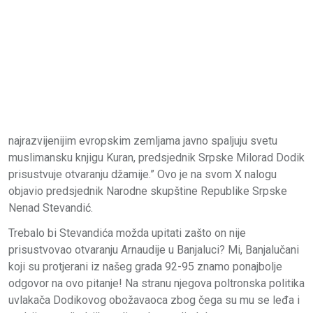
najrazvijenijim evropskim zemljama javno spaljuju svetu
muslimansku knjigu Kuran, predsjednik Srpske Milorad Dodik
prisustvuje otvaranju džamije.” Ovo je na svom X nalogu
objavio predsjednik Narodne skupštine Republike Srpske
Nenad Stevandić.
Trebalo bi Stevandića možda upitati zašto on nije
prisustvovao otvaranju Arnaudije u Banjaluci? Mi, Banjalučani
koji su protjerani iz našeg grada 92-95 znamo ponajbolje
odgovor na ovo pitanje! Na stranu njegova poltronska politika
uvlakača Dodikovog obožavaoca zbog čega su mu se leđa i