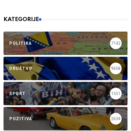
KATEGORIJE
POLITIKA
7142
DRUŠTVO
9658
SPORT
1551
POZITIVA
2634