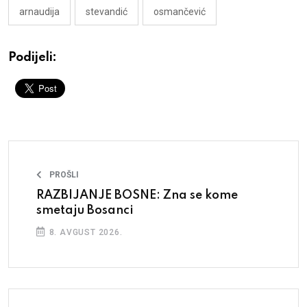
arnaudija
stevandić
osmančević
Podijeli:
PROŠLI
RAZBIJANJE BOSNE: Zna se kome
smetaju Bosanci
8. AVGUST 2026.