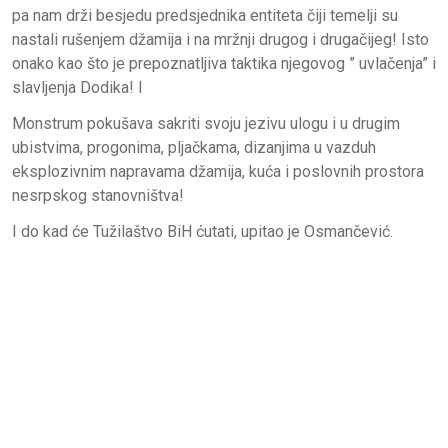
pa nam drži besjedu predsjednika entiteta čiji temelji su
nastali rušenjem džamija i na mržnji drugog i drugačijeg! Isto
onako kao što je prepoznatljiva taktika njegovog ” uvlačenja” i
slavljenja Dodika! I
Monstrum pokušava sakriti svoju jezivu ulogu i u drugim
ubistvima, progonima, pljačkama, dizanjima u vazduh
eksplozivnim napravama džamija, kuća i poslovnih prostora
nesrpskog stanovništva!
I do kad će Tužilaštvo BiH ćutati, upitao je Osmančević.