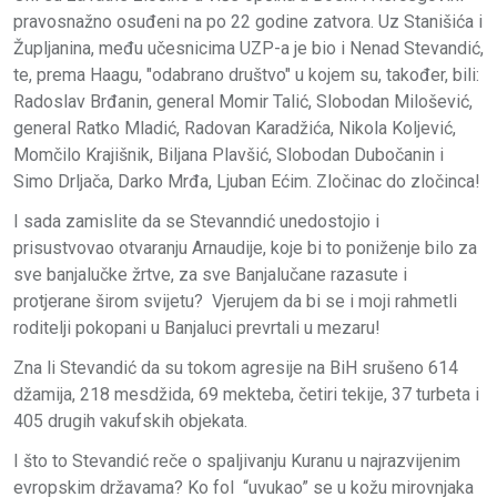
pravosnažno osuđeni na po 22 godine zatvora. Uz Stanišića i
Župljanina, među učesnicima UZP-a je bio i Nenad Stevandić,
te, prema Haagu, "odabrano društvo" u kojem su, također, bili:
Radoslav Brđanin, general Momir Talić, Slobodan Milošević,
general Ratko Mladić, Radovan Karadžića, Nikola Koljević,
Momčilo Krajišnik, Biljana Plavšić, Slobodan Dubočanin i
Simo Drljača, Darko Mrđa, Ljuban Ećim. Zločinac do zločinca!
I sada zamislite da se Stevanndić unedostojio i
prisustvovao otvaranju Arnaudije, koje bi to poniženje bilo za
sve banjalučke žrtve, za sve Banjalučane razasute i
protjerane širom svijetu? Vjerujem da bi se i moji rahmetli
roditelji pokopani u Banjaluci prevrtali u mezaru!
Zna li Stevandić da su tokom agresije na BiH srušeno 614
džamija, 218 mesdžida, 69 mekteba, četiri tekije, 37 turbeta i
405 drugih vakufskih objekata.
I što to Stevandić reče o spaljivanju Kuranu u najrazvijenim
evropskim državama? Ko fol “uvukao” se u kožu mirovnjaka