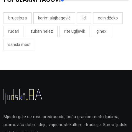
POPULARNI TAGOVI
bruceloza
kerim alajbegović
lidl
edin džeko
rudari
zukan helez
rite ugljevik
ginex
sanski most
Mjesto gdje se ruše predrasude, brišu granice među ljudima,
promovišu dobre ideje, vrijednosti kulture i tradicije. Samo ljudski