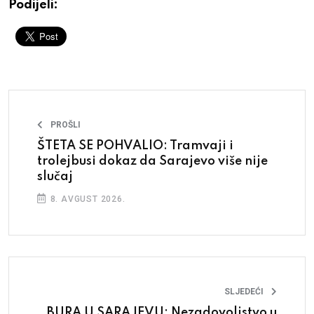
Podijeli:
PROŠLI
ŠTETA SE POHVALIO: Tramvaji i
trolejbusi dokaz da Sarajevo više nije
slučaj
8. AVGUST 2026.
SLJEDEĆI
BURA U SARAJEVU: Nezadovoljstvo u