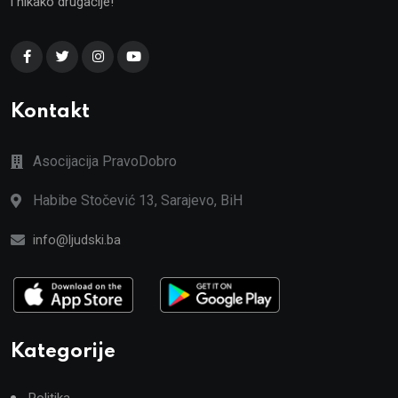
i nikako drugačije!
Kontakt
Asocijacija PravoDobro
Habibe Stočević 13, Sarajevo, BiH
info@ljudski.ba
Kategorije
Politika