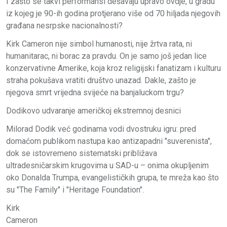
I zašto se takvi performansi dešavaju upravo ovdje, u gradu
iz kojeg je 90-ih godina protjerano više od 70 hiljada njegovih
građana nesrpske nacionalnosti?
Kirk Cameron nije simbol humanosti, nije žrtva rata, ni
humanitarac, ni borac za pravdu. On je samo još jedan lice
konzervativne Amerike, koja kroz religijski fanatizam i kulturu
straha pokušava vratiti društvo unazad. Dakle, zašto je
njegova smrt vrijedna svijeće na banjaluckom trgu?
Dodikovo udvaranje američkoj ekstremnoj desnici
Milorad Dodik već godinama vodi dvostruku igru: pred
domaćom publikom nastupa kao antizapadni "suverenista",
dok se istovremeno sistematski približava
ultradesničarskim krugovima u SAD-u – onima okupljenim
oko Donalda Trumpa, evangelističkih grupa, te mreža kao što
su "The Family" i "Heritage Foundation".
Kirk
Cameron