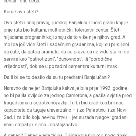
centar” bilo čega.
Kome ovo šteti?
Ovo šteti i onoj pravoj, ljudskoj Banjaluci. Onom gradu koji je
prije rata bio kulturni, multietnički, tolerantni centar. Šteti
hiljadama prognanih koji znaju da to više nije njihov grad. A
možda još više šteti i sadašnjim građanima, koji su prisiljeni
da ćute, da gutaju sramotu, da se prave da ne vide šta im se
servira kao "patriotizam", "duhovnost", ili "porodične
vrijednosti", dok se u pozadini cementira kulturni mrak.
Da li bi se to desilo da su tu predratni Banjalučani?
Naravno da ne jer Banjaluka kakva je bila prije 1992. godine
ne bi palila svijeće za jednog Camerona, a gasila svjetla pred
tragedijama u sopstvenoj avliji. To bi bio grad koji bi imao
kapaciteta da tuguje univerzalno – i za Palestinu, i za Novi
Sad, i za bilo koju nevinu žrtvu – jer su tada njegovi građani
imali empatiju, širinu i dostojanstvo.
A danas? Danas vlada tišina. Tišina koja nije mir, nego znak