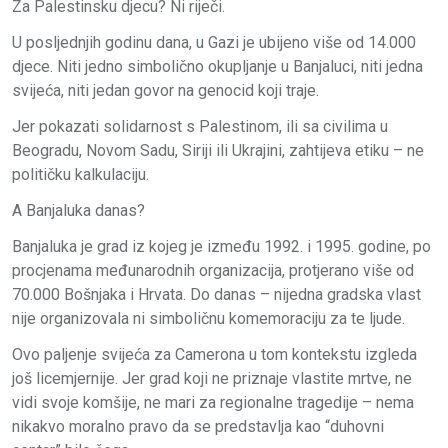
Za Palestinsku djecu? Ni riječi.
U posljednjih godinu dana, u Gazi je ubijeno više od 14.000
djece. Niti jedno simbolično okupljanje u Banjaluci, niti jedna
svijeća, niti jedan govor na genocid koji traje.
Jer pokazati solidarnost s Palestinom, ili sa civilima u
Beogradu, Novom Sadu, Siriji ili Ukrajini, zahtijeva etiku – ne
političku kalkulaciju.
A Banjaluka danas?
Banjaluka je grad iz kojeg je između 1992. i 1995. godine, po
procjenama međunarodnih organizacija, protjerano više od
70.000 Bošnjaka i Hrvata. Do danas – nijedna gradska vlast
nije organizovala ni simboličnu komemoraciju za te ljude.
Ovo paljenje svijeća za Camerona u tom kontekstu izgleda
još licemjernije. Jer grad koji ne priznaje vlastite mrtve, ne
vidi svoje komšije, ne mari za regionalne tragedije – nema
nikakvo moralno pravo da se predstavlja kao “duhovni