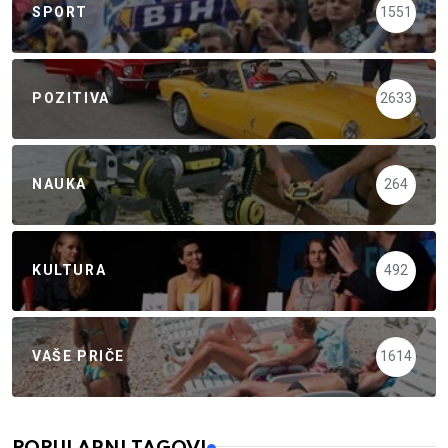
SPORT
1551
POZITIVA
2633
NAUKA
264
KULTURA
492
VAŠE PRIČE
1614