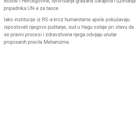
Bosne i Hercegovine, terorisanja građana Sarajeva i uzimanja
pripadnika UN-a za taoce.
Iako institucije iz RS-a kroz humanitarne apele pokušavaju
isposlovati njegovo puštanje, sud u Hagu ostaje pri stavu da
se pravni procesi i zdravstvena njega odvijaju unutar
propisanih pravila Mehanizma.