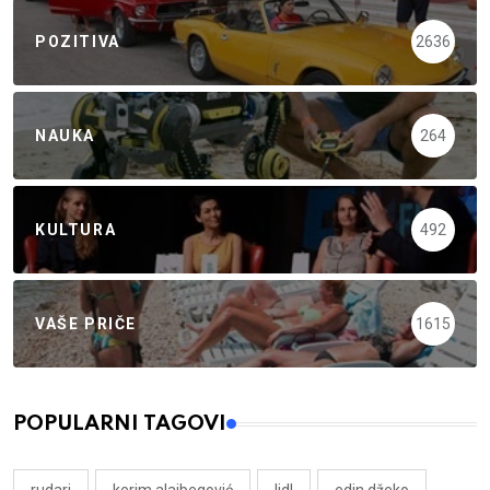
POZITIVA
2636
NAUKA
264
KULTURA
492
VAŠE PRIČE
1615
POPULARNI TAGOVI