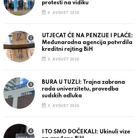
protesti na vidiku
4. AVGUST 2026.
UTJECAT ĆE NA PENZIJE I PLAĆE:
Međunarodna agencija potvrdila
kreditni rejting BiH
3. AVGUST 2026.
BURA U TUZLI: Trajna zabrana
rada univerzitetu, provedba
sudskih odluka
3. AVGUST 2026.
I TO SMO DOČEKALI: Ukinuli vize