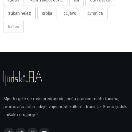
rudari
kerim alajbegović
lidl
edin džeko
zukan helez
srbija
očijevo
čvrsnica
kallos
Mjesto gdje se ruše predrasude, brišu granice među ljudima,
promovišu dobre ideje, vrijednosti kulture i tradicije. Samo ljudski
i nikako drugačije!