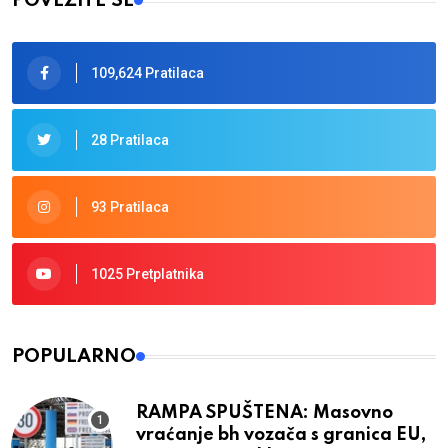
POVEŽITE SE
109,624 Pratilaca
28 Pratilaca
93 Pratilaca
1025 Pretplatnika
POPULARNO
RAMPA SPUŠTENA: Masovno
vraćanje bh vozača s granica EU,