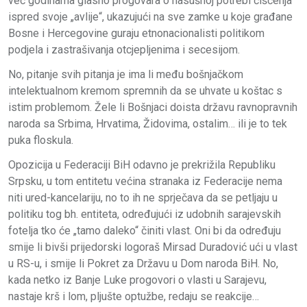
već godinama glasno progovara o nasušnoj potrebi čišćenja
ispred svoje „avlije“, ukazujući na sve zamke u koje građane
Bosne i Hercegovine guraju etnonacionalisti politikom
podjela i zastrašivanja otcjepljenima i secesijom.
No, pitanje svih pitanja je ima li među bošnjačkom
intelektualnom kremom spremnih da se uhvate u koštac s
istim problemom. Žele li Bošnjaci doista državu ravnopravnih
naroda sa Srbima, Hrvatima, Židovima, ostalim… ili je to tek
puka floskula.
Opozicija u Federaciji BiH odavno je prekrižila Republiku
Srpsku, u tom entitetu većina stranaka iz Federacije nema
niti ured-kancelariju, no to ih ne sprječava da se petljaju u
politiku tog bh. entiteta, određujući iz udobnih sarajevskih
fotelja tko će „tamo daleko“ činiti vlast. Oni bi da određuju
smije li bivši prijedorski logoraš Mirsad Duradović ući u vlast
u RS-u, i smije li Pokret za Državu u Dom naroda BiH. No,
kada netko iz Banje Luke progovori o vlasti u Sarajevu,
nastaje krš i lom, pljušte optužbe, redaju se reakcije…