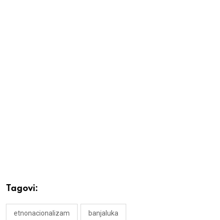
Tagovi:
etnonacionalizam
banjaluka