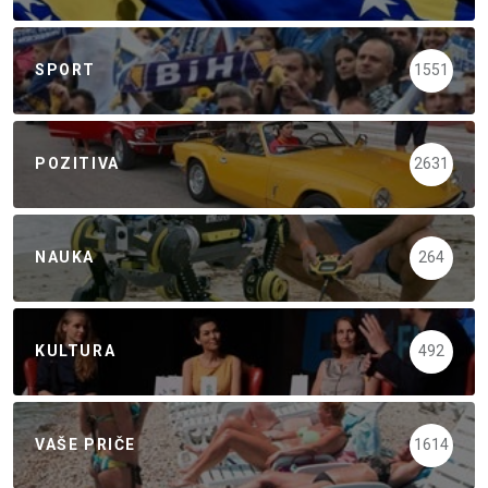
SPORT
1551
POZITIVA
2631
NAUKA
264
KULTURA
492
VAŠE PRIČE
1614