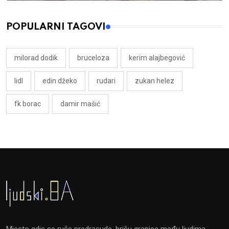
POPULARNI TAGOVI
milorad dodik
bruceloza
kerim alajbegović
lidl
edin džeko
rudari
zukan helez
fk borac
damir mašić
Mjesto gdje se ruše predrasude, brišu granice među ljudima,