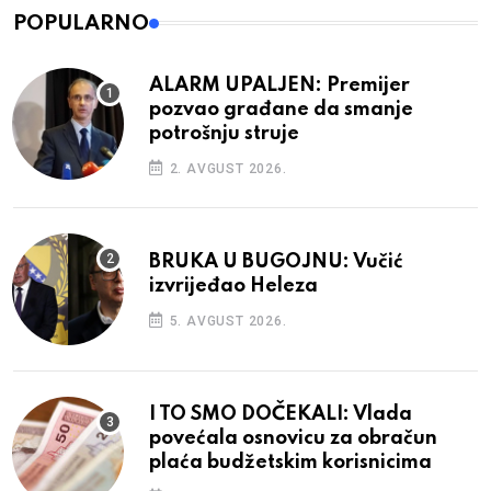
POPULARNO
ALARM UPALJEN: Premijer
pozvao građane da smanje
potrošnju struje
2. AVGUST 2026.
BRUKA U BUGOJNU: Vučić
izvrijeđao Heleza
5. AVGUST 2026.
I TO SMO DOČEKALI: Vlada
povećala osnovicu za obračun
plaća budžetskim korisnicima