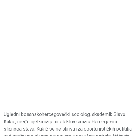
Ugledni bosanskohercegovački sociolog, akademik Slavo
Kukić, među rijetkima je intelektualcima u Hercegovini
sličnoga stava. Kukić se ne skriva iza oportunističkih politika