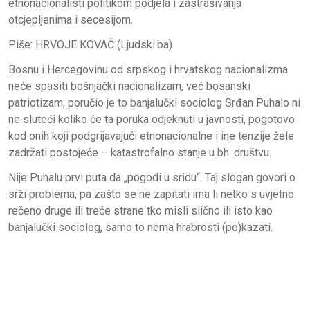
etnonacionalisti politikom podjela i zastrašivanja
otcjepljenima i secesijom.
Piše: HRVOJE KOVAČ (Ljudski.ba)
Bosnu i Hercegovinu od srpskog i hrvatskog nacionalizma
neće spasiti bošnjački nacionalizam, već bosanski
patriotizam, poručio je to banjalučki sociolog Srđan Puhalo ni
ne sluteći koliko će ta poruka odjeknuti u javnosti, pogotovo
kod onih koji podgrijavajući etnonacionalne i ine tenzije žele
zadržati postojeće – katastrofalno stanje u bh. društvu.
Nije Puhalu prvi puta da „pogodi u sridu“. Taj slogan govori o
srži problema, pa zašto se ne zapitati ima li netko s uvjetno
rečeno druge ili treće strane tko misli slično ili isto kao
banjalučki sociolog, samo to nema hrabrosti (po)kazati.