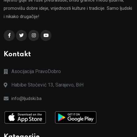
promovišu dobre ideje, vrijednosti kulture i tradicije. Samo ljudski
i nikako drugačije!
Kontakt
Asocijacija PravoDobro
Habibe Stočević 13, Sarajevo, BiH
info@ljudski.ba
Kategorije