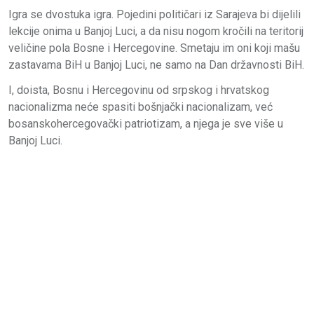
Igra se dvostuka igra. Pojedini političari iz Sarajeva bi dijelili
lekcije onima u Banjoj Luci, a da nisu nogom kročili na teritorij
veličine pola Bosne i Hercegovine. Smetaju im oni koji mašu
zastavama BiH u Banjoj Luci, ne samo na Dan državnosti BiH.
I, doista, Bosnu i Hercegovinu od srpskog i hrvatskog
nacionalizma neće spasiti bošnjački nacionalizam, već
bosanskohercegovački patriotizam, a njega je sve više u
Banjoj Luci.