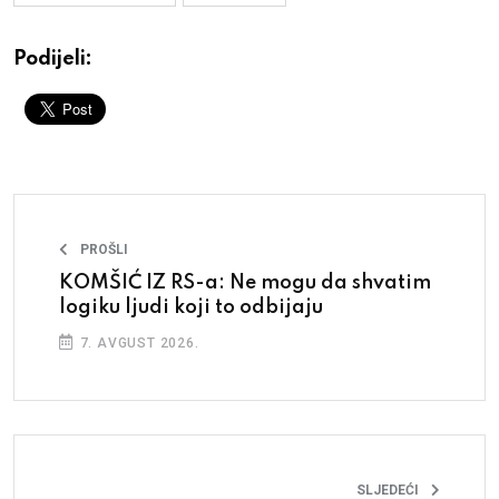
Podijeli:
PROŠLI
KOMŠIĆ IZ RS-a: Ne mogu da shvatim
logiku ljudi koji to odbijaju
7. AVGUST 2026.
SLJEDEĆI