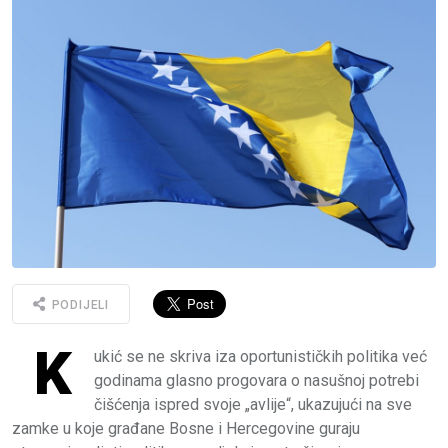
PODIJELI
K
ukić se ne skriva iza oportunističkih politika već
godinama glasno progovara o nasušnoj potrebi
čišćenja ispred svoje „avlije“, ukazujući na sve
zamke u koje građane Bosne i Hercegovine guraju