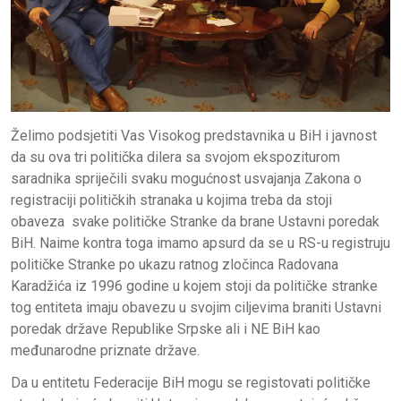
Želimo podsjetiti Vas Visokog predstavnika u BiH i javnost
da su ova tri politička dilera sa svojom ekspoziturom
saradnika spriječili svaku mogućnost usvajanja Zakona o
registraciji političkih stranaka u kojima treba da stoji
obaveza svake političke Stranke da brane Ustavni poredak
BiH. Naime kontra toga imamo apsurd da se u RS-u registruju
političke Stranke po ukazu ratnog zločinca Radovana
Karadžića iz 1996 godine u kojem stoji da političke stranke
tog entiteta imaju obavezu u svojim ciljevima braniti Ustavni
poredak države Republike Srpske ali i NE BiH kao
međunarodne priznate države.
Da u entitetu Federacije BiH mogu se registovati političke