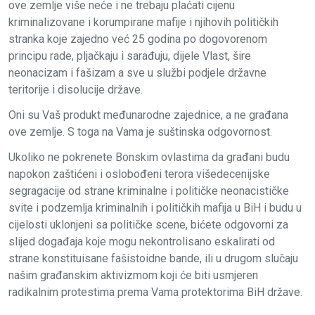
ove zemlje više neće i ne trebaju plaćati cijenu
kriminalizovane i korumpirane mafije i njihovih političkih
stranka koje zajedno već 25 godina po dogovorenom
principu rade, pljačkaju i sarađuju, dijele Vlast, šire
neonacizam i fašizam a sve u službi podjele državne
teritorije i disolucije države.
Oni su Vaš produkt međunarodne zajednice, a ne građana
ove zemlje. S toga na Vama je suštinska odgovornost.
Ukoliko ne pokrenete Bonskim ovlastima da građani budu
napokon zaštićeni i oslobođeni terora višedecenijske
segragacije od strane kriminalne i političke neonacističke
svite i podzemlja kriminalnih i političkih mafija u BiH i budu u
cijelosti uklonjeni sa političke scene, bićete odgovorni za
slijed događaja koje mogu nekontrolisano eskalirati od
strane konstituisane fašistoidne bande, ili u drugom slučaju
našim građanskim aktivizmom koji će biti usmjeren
radikalnim protestima prema Vama protektorima BiH države.