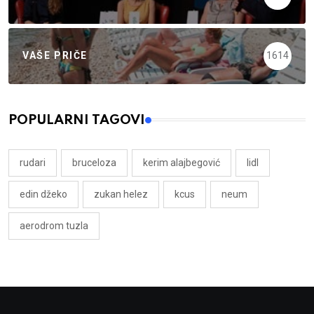
VAŠE PRIČE
1614
POPULARNI TAGOVI
rudari
bruceloza
kerim alajbegović
lidl
edin džeko
zukan helez
kcus
neum
aerodrom tuzla