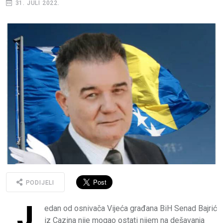
31. JULI 2022.
PODIJELI
J
edan od osnivača Vijeća građana BiH Senad Bajrić
iz Cazina nije mogao ostati nijem na dešavanja