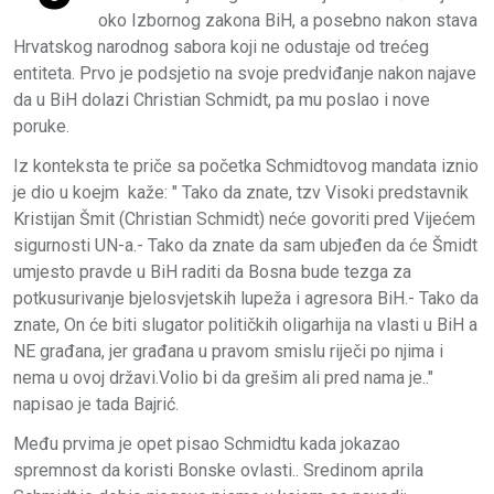
oko Izbornog zakona BiH, a posebno nakon stava
Hrvatskog narodnog sabora koji ne odustaje od trećeg
entiteta. Prvo je podsjetio na svoje predviđanje nakon najave
da u BiH dolazi Christian Schmidt, pa mu poslao i nove
poruke.
Iz konteksta te priče sa početka Schmidtovog mandata iznio
je dio u koejm kaže: " Tako da znate, tzv Visoki predstavnik
Kristijan Šmit (Christian Schmidt) neće govoriti pred Vijećem
sigurnosti UN-a.- Tako da znate da sam ubjeđen da će Šmidt
umjesto pravde u BiH raditi da Bosna bude tezga za
potkusurivanje bjelosvjetskih lupeža i agresora BiH.- Tako da
znate, On će biti slugator političkih oligarhija na vlasti u BiH a
NE građana, jer građana u pravom smislu riječi po njima i
nema u ovoj državi.Volio bi da grešim ali pred nama je.."
napisao je tada Bajrić.
Među prvima je opet pisao Schmidtu kada jokazao
spremnost da koristi Bonske ovlasti.. Sredinom aprila