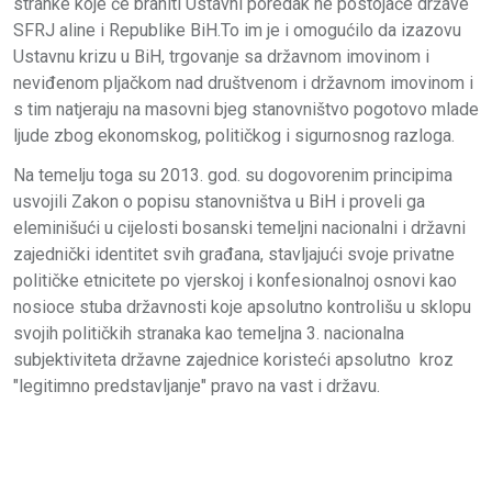
stranke koje će braniti Ustavni poredak ne postojaće države
SFRJ aline i Republike BiH.To im je i omogućilo da izazovu
Ustavnu krizu u BiH, trgovanje sa državnom imovinom i
neviđenom pljačkom nad društvenom i državnom imovinom i
s tim natjeraju na masovni bjeg stanovništvo pogotovo mlade
ljude zbog ekonomskog, političkog i sigurnosnog razloga.
Na temelju toga su 2013. god. su dogovorenim principima
usvojili Zakon o popisu stanovništva u BiH i proveli ga
eleminišući u cijelosti bosanski temeljni nacionalni i državni
zajednički identitet svih građana, stavljajući svoje privatne
političke etnicitete po vjerskoj i konfesionalnoj osnovi kao
nosioce stuba državnosti koje apsolutno kontrolišu u sklopu
svojih političkih stranaka kao temeljna 3. nacionalna
subjektiviteta državne zajednice koristeći apsolutno kroz
"legitimno predstavljanje" pravo na vast i državu.