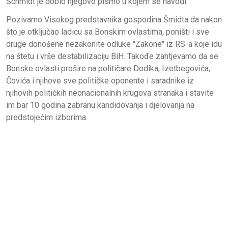
Schmidt je dobio njegovo pismo u kojem se navodi:
Pozivamo Visokog predstavnika gospodina Šmidta da nakon
što je otključao ladicu sa Bonskim ovlastima, poništi i sve
druge donošene nezakonite odluke "Zakone" iz RS-a koje idu
na štetu i vrše destabilizaciju BiH. Takođe zahtjevamo da se
Bonske ovlasti prošire na političare Dodika, Izetbegovića,
Čovića i njihove sve političke oponente i saradnike iz
njihovih političkih neonacionalnih krugova stranaka i stavite
im bar 10 godina zabranu kandidovanja i djelovanja na
predstojećim izborima.