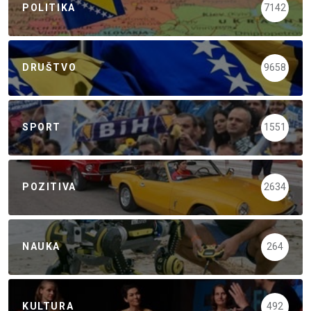
POLITIKA
7142
DRUŠTVO
9658
SPORT
1551
POZITIVA
2634
NAUKA
264
KULTURA
492