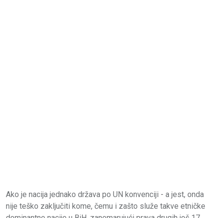
Ako je nacija jednako država po UN konvenciji - a jest, onda
nije teško zaključiti kome, čemu i zašto služe takve etničke
dominantne nacije u BiH, zanemarujući prava drugih još 17