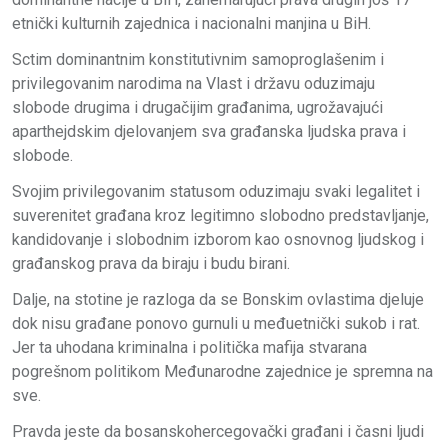
etnički kulturnih zajednica i nacionalni manjina u BiH.
Sctim dominantnim konstitutivnim samoproglašenim i
privilegovanim narodima na Vlast i državu oduzimaju
slobode drugima i drugačijim građanima, ugrožavajući
aparthejdskim djelovanjem sva građanska ljudska prava i
slobode.
Svojim privilegovanim statusom oduzimaju svaki legalitet i
suverenitet građana kroz legitimno slobodno predstavljanje,
kandidovanje i slobodnim izborom kao osnovnog ljudskog i
građanskog prava da biraju i budu birani.
Dalje, na stotine je razloga da se Bonskim ovlastima djeluje
dok nisu građane ponovo gurnuli u međuetnički sukob i rat.
Jer ta uhodana kriminalna i politička mafija stvarana
pogrešnom politikom Međunarodne zajednice je spremna na
sve.
Pravda jeste da bosanskohercegovački građani i časni ljudi