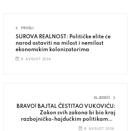
PROŠLI
SUROVA REALNOST: Političke elite će
narod ostaviti na milost i nemilost
ekonomskim kolonizatorima
8. AVGUST 2026.
SLJEDEĆI
BRAVO! BAJTAL ČESTITAO VUKOVIĆU:
Zakon svih zakona bi bio kraj
razbojničko-hajdučkim politikama u
BiH
8. AVGUST 2026.