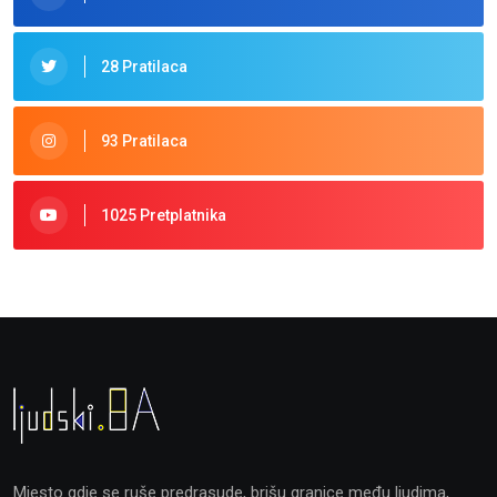
28 Pratilaca
93 Pratilaca
1025 Pretplatnika
Mjesto gdje se ruše predrasude, brišu granice među ljudima,