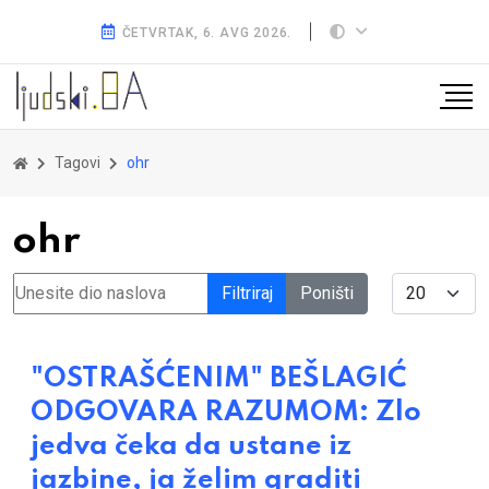
ČETVRTAK, 6. AVG 2026.
Tagovi
ohr
ohr
Unesite dio naslova
Display #
Filtriraj
Poništi
"OSTRAŠĆENIM" BEŠLAGIĆ
ODGOVARA RAZUMOM: Zlo
jedva čeka da ustane iz
jazbine, ja želim graditi