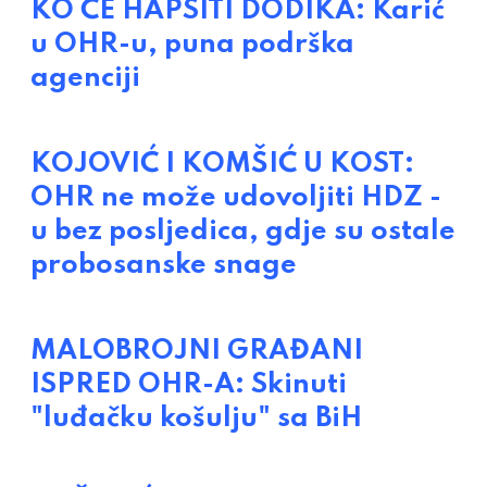
KO ĆE HAPSITI DODIKA: Karić
u OHR-u, puna podrška
agenciji
KOJOVIĆ I KOMŠIĆ U KOST:
OHR ne može udovoljiti HDZ -
u bez posljedica, gdje su ostale
probosanske snage
MALOBROJNI GRAĐANI
ISPRED OHR-A: Skinuti
"luđačku košulju" sa BiH