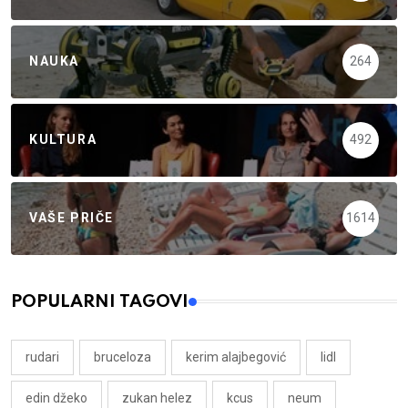
NAUKA
264
KULTURA
492
VAŠE PRIČE
1614
POPULARNI TAGOVI
rudari
bruceloza
kerim alajbegović
lidl
edin džeko
zukan helez
kcus
neum