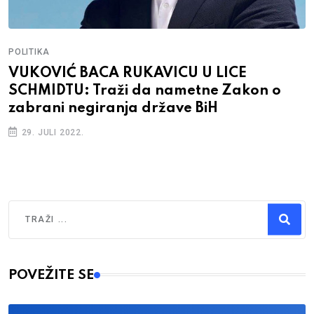
POLITIKA
VUKOVIĆ BACA RUKAVICU U LICE
SCHMIDTU: Traži da nametne Zakon o
zabrani negiranja države BiH
29. JULI 2022.
Traži
Type 2 or more characters for results.
POVEŽITE SE