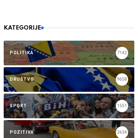
KATEGORIJE
POLITIKA
7142
DRUŠTVO
9658
SPORT
1551
POZITIVA
2634