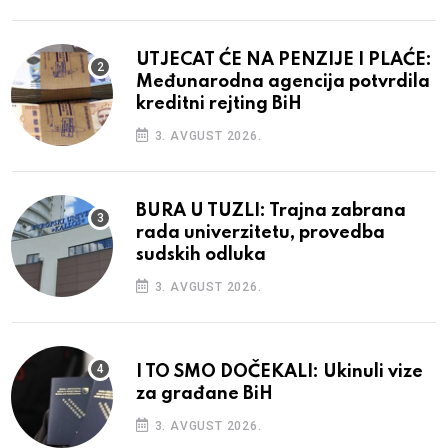
UTJECAT ĆE NA PENZIJE I PLAĆE:
Međunarodna agencija potvrdila
kreditni rejting BiH
3. AVGUST 2026.
BURA U TUZLI: Trajna zabrana
rada univerzitetu, provedba
sudskih odluka
3. AVGUST 2026.
I TO SMO DOČEKALI: Ukinuli vize
za građane BiH
3. AVGUST 2026.