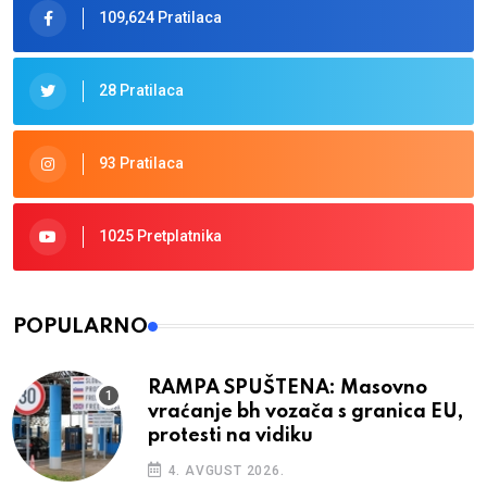
109,624 Pratilaca
28 Pratilaca
93 Pratilaca
1025 Pretplatnika
POPULARNO
RAMPA SPUŠTENA: Masovno
vraćanje bh vozača s granica EU,
protesti na vidiku
4. AVGUST 2026.