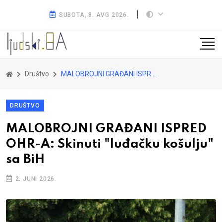
SUBOTA, 8. AVG 2026.
Društvo
MALOBROJNI GRAĐANI ISPRED OHR-A: Skinuti "luđačku košulju" sa BiH
DRUŠTVO
MALOBROJNI GRAĐANI ISPRED
OHR-A: Skinuti "luđačku košulju"
sa BiH
2. JUNI 2026.