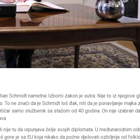
stian Schmidt nametne Izborni zakon je sutra. Nije to iz njegove g
o ne znači da je Schmidt loš đak, niti da je ponavljanje majka z
alitičar samo službenik sa stažom od 40 godina. On nije izabran d
ava.
ali nije tu da ispunjava želje svojih diplomata. U međunarodnim o
oš gore je sa EU koja nikako da počne djelovati ozbiljnije od folkl