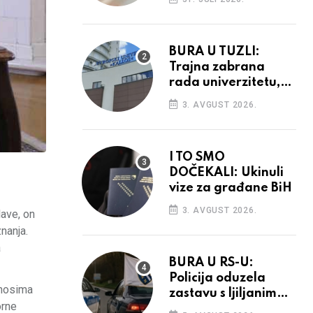
povećanja
BURA U TUZLI:
Trajna zabrana
rada univerzitetu,
provedba sudskih
3. AVGUST 2026.
odluka
I TO SMO
DOČEKALI: Ukinuli
vize za građane BiH
3. AVGUST 2026.
lave, on
nanja.
a
BURA U RS-U:
Policija oduzela
dnosima
zastavu s ljiljanima,
orne
uručila prekršajni