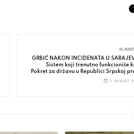
SLJEDEĆ
GRBIĆ NAKON INCIDENATA U SARAJE
Sistem koji trenutno funkcioniše k
Pokret za državu u Republici Srpskoj pre
će se na cijelu Bosnu i Hercegov
7. AVGUST 2