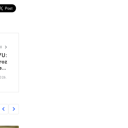
I
VU:
roz
lit
inu
026.