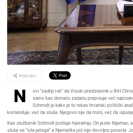
PODIJELI
N
ovi "zadnji rok" da Visoki predstavnik u BiH Chri
samo kao domaću zadaću prepisuje več napisano. T
Schmidt je kako je to rekao hrvatski politički an
komanduje, već da sluša. Njegovo nije da misli, već da ispunj
Kao službenik Schmidt poštuje hijerarhiju. On jeste Nijemac, 
sluša se “sila jačega” a Njemačka još nije dovoljno porasla. J