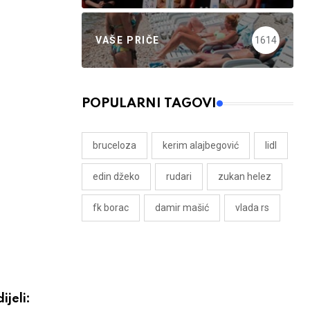
VAŠE PRIČE
1614
POPULARNI TAGOVI
bruceloza
kerim alajbegović
lidl
edin džeko
rudari
zukan helez
fk borac
damir mašić
vlada rs
ijeli: