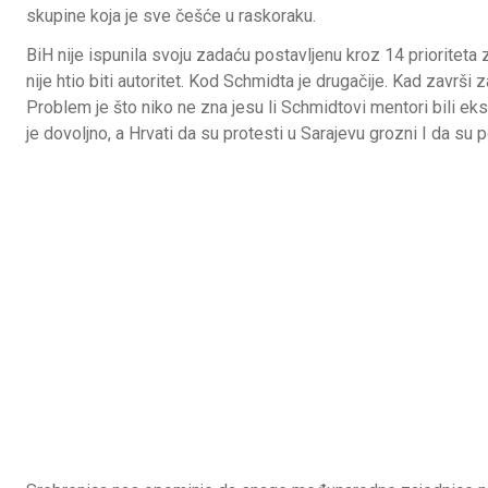
skupine koja je sve češće u raskoraku.
BiH nije ispunila svoju zadaću postavljenu kroz 14 prioriteta za
nije htio biti autoritet. Kod Schmidta je drugačije. Kad završ
Problem je što niko ne zna jesu li Schmidtovi mentori bili eks
je dovoljno, a Hrvati da su protesti u Sarajevu grozni I da su 