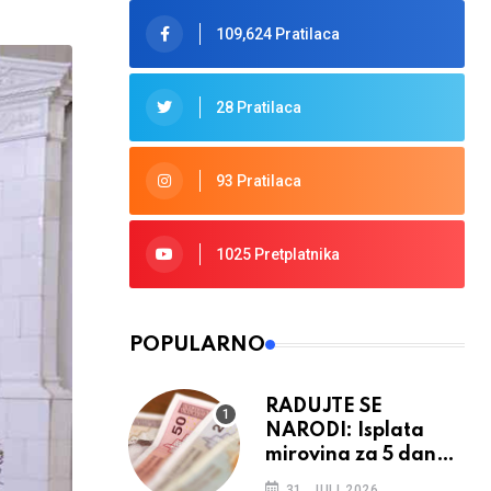
109,624 Pratilaca
28 Pratilaca
93 Pratilaca
1025 Pretplatnika
POPULARNO
RADUJTE SE
NARODI: Isplata
mirovina za 5 dana,
retroaktivna
31. JULI 2026.