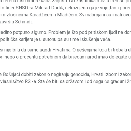
erenu nisu hrabre kada zagusti. Od zaštitnika mira u tren se pr
to lider SNSD -a Milorad Dodik, nekažnjeno ga je vrijeđao i pore
tnim zločincima Karadžićem i Mladićem. Svi nabrojani su imali svo
avršiti Schmidt.
e jedino potpuno sigurno. Problem je što pod pritiskom ljudi ne d
politička karijera je u sutonu pa su time iskušenja veća.
je bila da samo ugodi Hrvatima. O rješenjima koja bi trebala uk
ori nego o procentu potrebnom da bi jedan narod imao delegate
 Bošnjaci dobiti zakon o negiranju genocida, Hrvati Izborni zakon
lasnisštvo RS -a. Šta će biti sa državom i od čega će građani ži