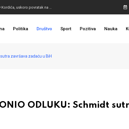
BURA U MOSTARU: Otpušteni radnici odbili poziv Kordića, uskoro povratak na posao
na
Politika
Društvo
Sport
Pozitiva
Nauka
K
I TO SMO DOČEKALI: Grad u BiH prvi put dobio sredstva EU
utra završava zadaću u BiH
NIO ODLUKU: Schmidt sut