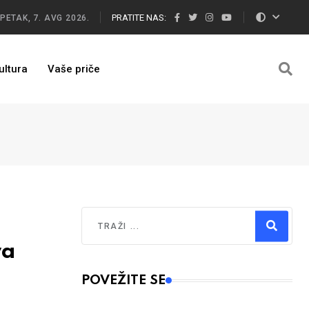
PRATITE NAS:
PETAK, 7. AVG 2026.
ultura
Vaše priče
Traži
ra
Type 2 or more characters for results.
POVEŽITE SE