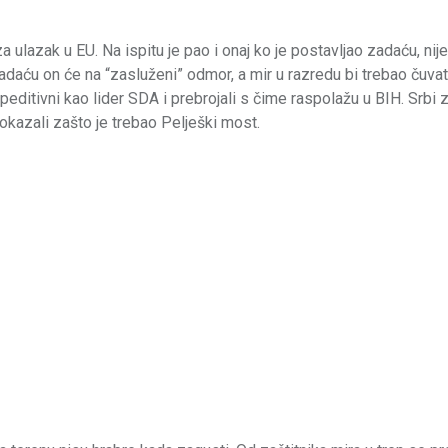
 ulazak u EU. Na ispitu je pao i onaj ko je postavljao zadaću, nije b
i zadaću on će na “zasluženi” odmor, a mir u razredu bi trebao čuva
peditivni kao lider SDA i prebrojali s čime raspolažu u BIH. Srbi z
pokazali zašto je trebao Pelješki most.