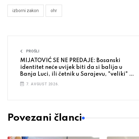
izborni zakon
ohr
PROŠLI
MIJATOVIĆ SE NE PREDAJE: Bosanski
identitet neće uvijek biti da si balija u
Banja Luci, ili četnik u Sarajevu, "veliki" ne
razumiju šta je komšija
7. AVGUST 2026.
Povezani članci