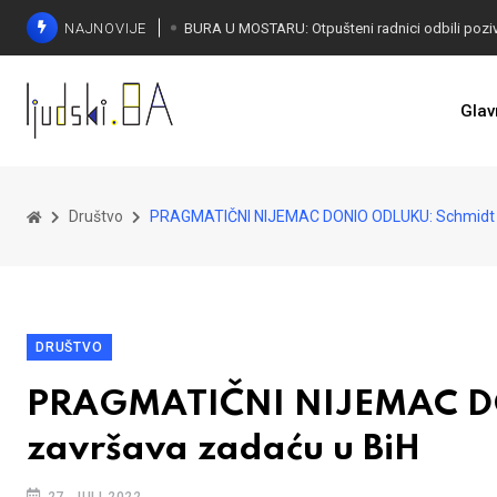
NAJNOVIJE
SORECA ZADOVOLJAN: Važan korak BiH ka EU
Glav
Društvo
PRAGMATIČNI NIJEMAC DONIO ODLUKU: Schmidt s
DRUŠTVO
PRAGMATIČNI NIJEMAC DO
završava zadaću u BiH