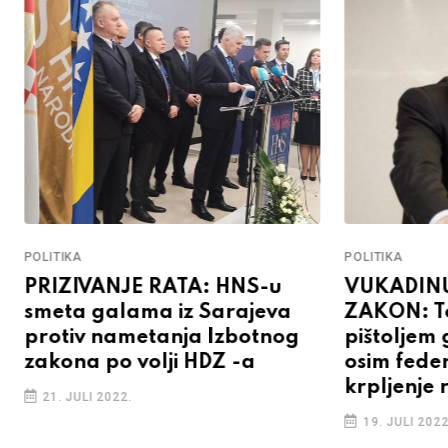
POLITIKA
POLITIKA
PRIZIVANJE RATA: HNS-u
VUKADINU
smeta galama iz Sarajeva
ZAKON: To
protiv nametanja Izbotnog
pištoljem 
zakona po volji HDZ -a
osim feder
krpljenje
21. JULI 2022.
19. JULI 2022