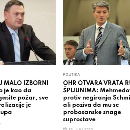
POLITIKA
 MALO IZBORNI
OHR OTVARA VRATA 
 je kao da
ŠPIJUNIMA: Mehmedo
gasite požar, sve
protiv negiranja Schm
alizacije je
ali poziva da mu se
 rupa
probosanske snage
suprostave
.
19. JULI 2022.