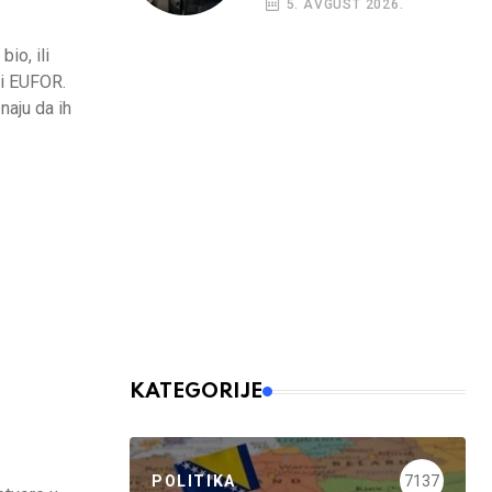
5. AVGUST 2026.
nalog
io, ili
ti EUFOR.
naju da ih
KATEGORIJE
POLITIKA
7137