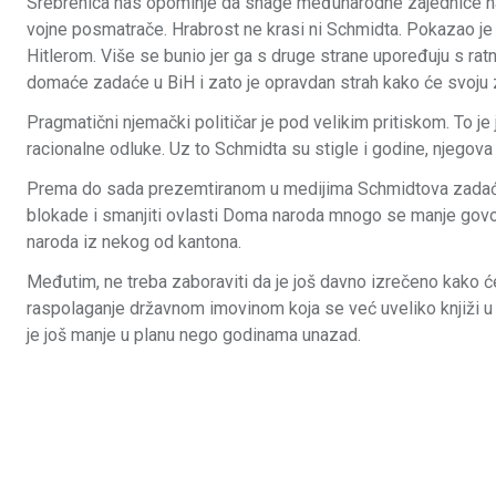
Srebrenica nas opominje da snage međunarodne zajednice na t
vojne posmatrače. Hrabrost ne krasi ni Schmidta. Pokazao je 
Hitlerom. Više se bunio jer ga s druge strane upoređuju s ra
domaće zadaće u BiH i zato je opravdan strah kako će svoju z
Pragmatični njemački političar je pod velikim pritiskom. To j
racionalne odluke. Uz to Schmidta su stigle i godine, njegova 
Prema do sada prezemtiranom u medijima Schmidtova zadaća ni
blokade i smanjiti ovlasti Doma naroda mnogo se manje gov
naroda iz nekog od kantona.
Međutim, ne treba zaboraviti da je još davno izrečeno kako će
raspolaganje državnom imovinom koja se već uveliko knjiži u v
je još manje u planu nego godinama unazad.