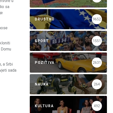
etvore u
dio sa
je
DRUŠTVO
9652
onose
SPORT
1551
loniti
 u Domu
POZITIVA
2631
, a Srbi
vjeti sada
NAUKA
264
KULTURA
492