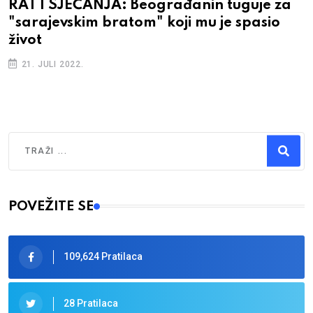
RAT I SJEĆANJA: Beograđanin tuguje za
"sarajevskim bratom" koji mu je spasio
život
21. JULI 2022.
Traži
Type 2 or more characters for results.
POVEŽITE SE
109,624 Pratilaca
28 Pratilaca