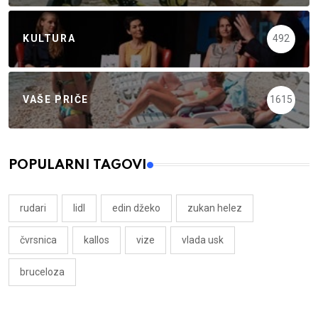
KULTURA
492
VAŠE PRIČE
1615
POPULARNI TAGOVI
rudari
lidl
edin džeko
zukan helez
čvrsnica
kallos
vize
vlada usk
bruceloza