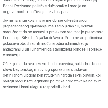
simbole kod Tešnja, Vareša i drugim mjestima u Srednjoj
Bosni. Pozivamo političke dužnosnike i medije na
odgovornost i osuđivanje takvih napada.
Javna haranga koja ima jasne obrise orkestriranog
propagandanog djelovanja ima samo jedan cilj, očuvati
mogućnost da se nastavi s projektom realizacije pretvaranja
Federacije BiH u bošnjačku državicu. Pri tome se pritiscima
pokušava obeshrabriti međunarodnu administraciju
angažiranu u BiH u namjeri da stabiliziraju odnose i spriječe
eskalaciju.
Očekujemo da sva rješenja budu pravedna, sukladna duhu i
slovu Daytonskog mirovnog sporazuma s ustavom
definiranom ulogom konstitutivnih naroda i svih ostalih, koji
moraju moći birati legitimne političke predstavnike na svim
razinama i imati ulogu u raspodjeli vlasti.