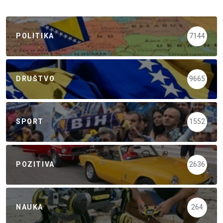
POLITIKA
7144
DRUŠTVO
9665
SPORT
1552
POZITIVA
2636
NAUKA
264