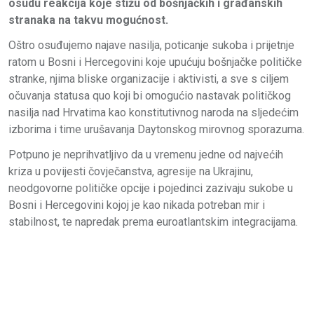
osudu reakcija koje stižu od bošnjačkih i građanskih
stranaka na takvu mogućnost.
Oštro osuđujemo najave nasilja, poticanje sukoba i prijetnje
ratom u Bosni i Hercegovini koje upućuju bošnjačke političke
stranke, njima bliske organizacije i aktivisti, a sve s ciljem
očuvanja statusa quo koji bi omogućio nastavak političkog
nasilja nad Hrvatima kao konstitutivnog naroda na sljedećim
izborima i time urušavanja Daytonskog mirovnog sporazuma.
Potpuno je neprihvatljivo da u vremenu jedne od najvećih
kriza u povijesti čovječanstva, agresije na Ukrajinu,
neodgovorne političke opcije i pojedinci zazivaju sukobe u
Bosni i Hercegovini kojoj je kao nikada potreban mir i
stabilnost, te napredak prema euroatlantskim integracijama.