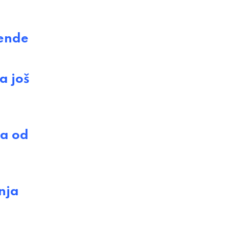
gende
a još
ta od
nja