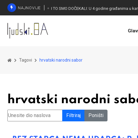
NAJNOVIJE
Glav
KONAKOVIĆ PALI ALARM: Otvoreno pismo UN-u
Tagovi
hrvatski narodni sabor
hrvatski narodni sab
Unesite dio naslova
Filtriraj
Poništi