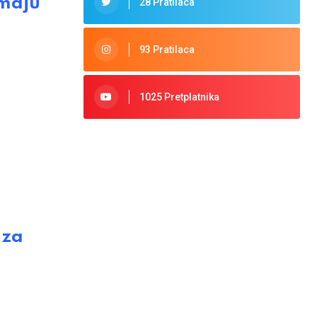
maju
28 Pratilaca
93 Pratilaca
1025 Pretplatnika
 za