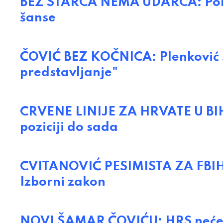
BEZ STARCA NEMA UDARCA: Pobu
šanse
ČOVIĆ BEZ KOČNICA: Plenković 
predstavljanje"
CRVENE LINIJE ZA HRVATE U BIH
poziciji do sada
CVITANOVIĆ PESIMISTA ZA FBIH: 
Izborni zakon
NOVI ŠAMAR ČOVIĆU: HRS neće n