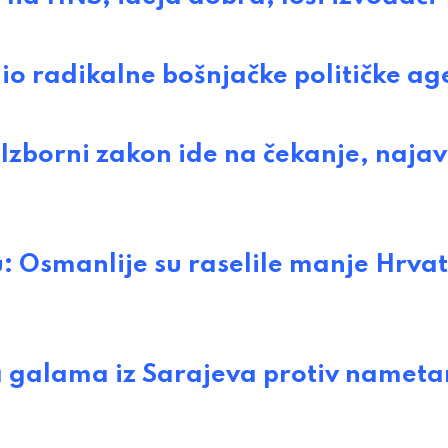
io radikalne bošnjačke političke a
borni zakon ide na čekanje, najav
 Osmanlije su raselile manje Hrva
galama iz Sarajeva protiv nameta