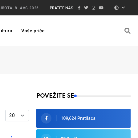
PRATITE NAS:
UBOTA, 8. AVG 2026.
ultura
Vaše priče
POVEŽITE SE
Display #
109,624 Pratilaca