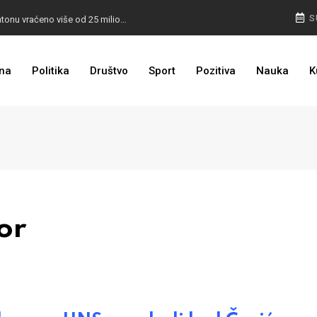
I TO SMO DOČEKALI: U 4 godine građanima u kantonu vraćeno više od 25 miliona KM
S
I TO JE BIH: Prvašićima 50 ruksaka sa školskim priborom
na
Politika
Društvo
Sport
Pozitiva
Nauka
K
or