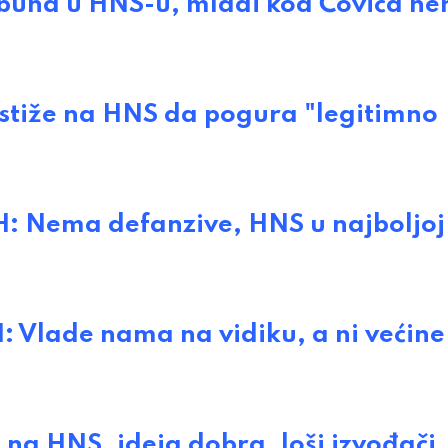
na u HNS-u, mladi kod Čovića ne
stiže na HNS da pogura "legitimno
: Nema defanzive, HNS u najboljoj
Vlade nama na vidiku, a ni većine
a HNS, ideja dobra, loši izvođači