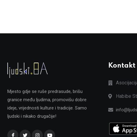
Kontakt
Asocijaci
Mjesto gdje se ruše predrasude, brišu
Habibe St
granice među ljudima, promovišu dobre
ideje, vrijednosti kulture i tradicije. Samo
info@ljuds
ljudski i nikako drugačije!