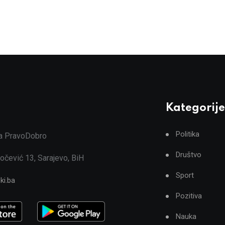
Kategorije
Politika
ja PravoDobro
Društvo
očević 13, Sarajevo, BiH
Sport
ki.ba
Pozitiva
Nauka