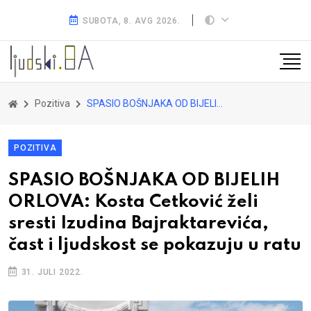
SUBOTA, 8. AVG 2026.
Pozitiva
SPASIO BOŠNJAKA OD BIJELIH ORLOVA: Kosta Cetković želi sresti Izudina Bajraktarevića, čast i ljudskost se pokazuju u ratu
POZITIVA
SPASIO BOŠNJAKA OD BIJELIH
ORLOVA: Kosta Cetković želi
sresti Izudina Bajraktarevića,
čast i ljudskost se pokazuju u ratu
31. JULI 2022.