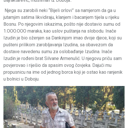
Bajraktarević, musliman iz Doboja..
Njega su zarobili neki “Bijeli orlovi” sa namjerom da ga u
jutarnjim satima likvidiraju, klanjem i bacanjem tijela u rijeku
Bosnu. Po njegovim iskazima, pošto nije dostavio sumu od
1.OOO.OOO maraka, kao uslov puštanja na slobodu. Inače
Izudin je bio oženjen sa Dankinjom imao dvoje djece, koji su
pušteni prilikom zarobljavanja Izudina, sa obavezom da
dostave navedenu sumu za oslobađanje Izudina. Inače
Izudin je rođeni brat Silvane Armenulić. U njegovu priču sam
povjerovao i riješio da spasim ovog čovjeka. Dajući mu
propusnicu na ime od jednog borca koji je ostao kao ranjenik
u bolnici u Doboju.