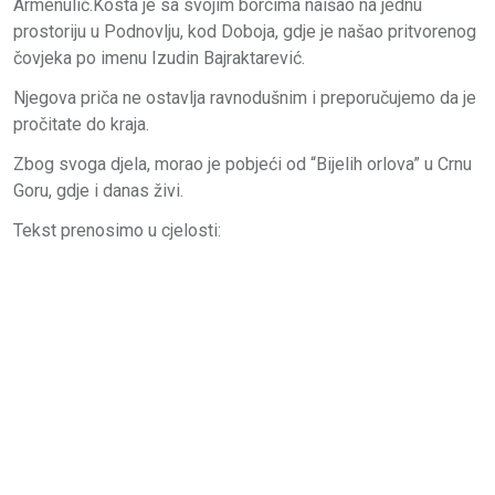
Armenulić.Kosta je sa svojim borcima naišao na jednu
prostoriju u Podnovlju, kod Doboja, gdje je našao pritvorenog
čovjeka po imenu Izudin Bajraktarević.
Njegova priča ne ostavlja ravnodušnim i preporučujemo da je
pročitate do kraja.
Zbog svoga djela, morao je pobjeći od “Bijelih orlova” u Crnu
Goru, gdje i danas živi.
Tekst prenosimo u cjelosti: