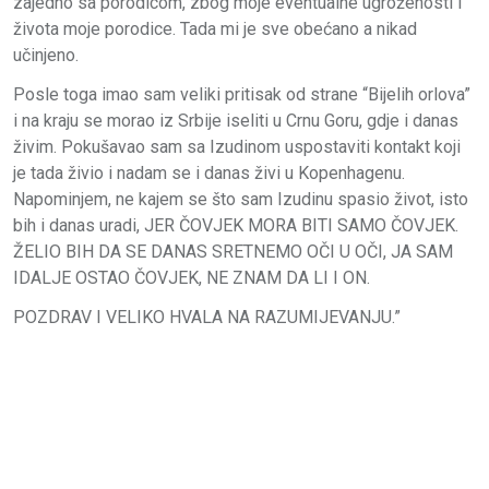
zajedno sa porodicom, zbog moje eventualne ugroženosti i
života moje porodice. Tada mi je sve obećano a nikad
učinjeno.
Posle toga imao sam veliki pritisak od strane “Bijelih orlova”
i na kraju se morao iz Srbije iseliti u Crnu Goru, gdje i danas
živim. Pokušavao sam sa Izudinom uspostaviti kontakt koji
je tada živio i nadam se i danas živi u Kopenhagenu.
Napominjem, ne kajem se što sam Izudinu spasio život, isto
bih i danas uradi, JER ČOVJEK MORA BITI SAMO ČOVJEK.
ŽELIO BIH DA SE DANAS SRETNEMO OČI U OČI, JA SAM
IDALJE OSTAO ČOVJEK, NE ZNAM DA LI I ON.
POZDRAV I VELIKO HVALA NA RAZUMIJEVANJU.”