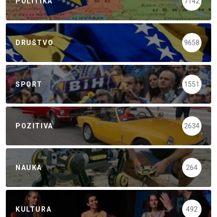
POLITIKA
7142
DRUŠTVO
9658
SPORT
1551
POZITIVA
2634
NAUKA
264
KULTURA
492