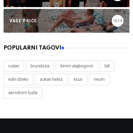
VAŠE PRIČE
1614
POPULARNI TAGOVI
rudari
bruceloza
kerim alajbegović
lidl
edin džeko
zukan helez
kcus
neum
aerodrom tuzla