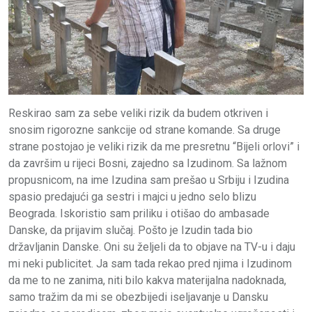
Reskirao sam za sebe veliki rizik da budem otkriven i
snosim rigorozne sankcije od strane komande. Sa druge
strane postojao je veliki rizik da me presretnu “Bijeli orlovi” i
da završim u rijeci Bosni, zajedno sa Izudinom. Sa lažnom
propusnicom, na ime Izudina sam prešao u Srbiju i Izudina
spasio predajući ga sestri i majci u jedno selo blizu
Beograda. Iskoristio sam priliku i otišao do ambasade
Danske, da prijavim slučaj. Pošto je Izudin tada bio
državljanin Danske. Oni su željeli da to objave na TV-u i daju
mi neki publicitet. Ja sam tada rekao pred njima i Izudinom
da me to ne zanima, niti bilo kakva materijalna nadoknada,
samo tražim da mi se obezbijedi iseljavanje u Dansku