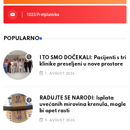
1025 Pretplatnika
POPULARNO
I TO SMO DOČEKALI: Pacijenti s tri
klinike preseljeni u nove prostore
1. AVGUST 2026.
RADUJTE SE NARODI: Isplata
uvećanih mirovina krenula, mogle
bi opet rasti
5. AVGUST 2026.