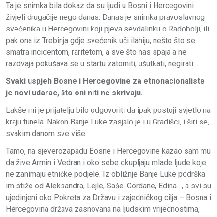
Ta je snimka bila dokaz da su ljudi u Bosni i Hercegovini
živjeli drugačije nego danas. Danas je snimka pravoslavnog
svećenika u Hercegovini koji pjeva sevdalinku o Radobolji, ili
pak ona iz Trebinja gdje svećenik uči ilahiju, nešto što se
smatra incidentom, raritetom, a sve što nas spaja a ne
razdvaja pokušava se u startu zatomiti, ušutkati, negirati…
Svaki uspjeh Bosne i Hercegovine za etnonacionaliste
je novi udarac, što oni niti ne skrivaju.
Lakše mi je prijatelju bilo odgovoriti da ipak postoji svjetlo na
kraju tunela. Nakon Banje Luke zasjalo je i u Gradišci, i širi se,
svakim danom sve više.
Tamo, na sjeverozapadu Bosne i Hercegovine kazao sam mu
da žive Armin i Vedran i oko sebe okupljaju mlade ljude koje
ne zanimaju etničke podjele. Iz obližnje Banje Luke podrška
im stiže od Aleksandra, Lejle, Saše, Gordane, Edina…, a svi su
ujedinjeni oko Pokreta za Državu i zajedničkog cilja – Bosna i
Hercegovina država zasnovana na ljudskim vrijednostima,