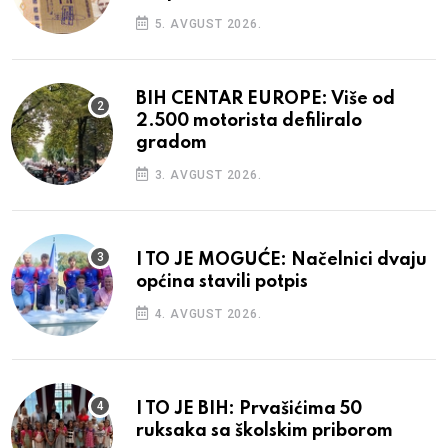
5. AVGUST 2026.
BIH CENTAR EUROPE: Više od
2.500 motorista defiliralo
gradom
3. AVGUST 2026.
I TO JE MOGUĆE: Načelnici dvaju
općina stavili potpis
4. AVGUST 2026.
I TO JE BIH: Prvašićima 50
ruksaka sa školskim priborom