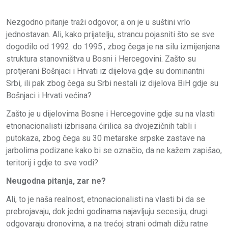
Nezgodno pitanje traži odgovor, a on je u suštini vrlo
jednostavan. Ali, kako prijatelju, strancu pojasniti što se sve
dogodilo od 1992. do 1995., zbog čega je na silu izmijenjena
struktura stanovništva u Bosni i Hercegovini. Zašto su
protjerani Bošnjaci i Hrvati iz dijelova gdje su dominantni
Srbi, ili pak zbog čega su Srbi nestali iz dijelova BiH gdje su
Bošnjaci i Hrvati većina?
Zašto je u dijelovima Bosne i Hercegovine gdje su na vlasti
etnonacionalisti izbrisana ćirilica sa dvojezičnih tabli i
putokaza, zbog čega su 30 metarske srpske zastave na
jarbolima podizane kako bi se označio, da ne kažem zapišao,
teritorij i gdje to sve vodi?
Neugodna pitanja, zar ne?
Ali, to je naša realnost, etnonacionalisti na vlasti bi da se
prebrojavaju, dok jedni godinama najavljuju secesiju, drugi
odgovaraju dronovima, a na trećoj strani odmah dižu ratne