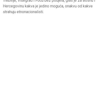
Trebinje, Višegrad i Foču bez podjela, glas je za Bosnu i
Hercegovinu kakva je jedino moguća, onakvu od kakve
strahuju etnonacionalisti.