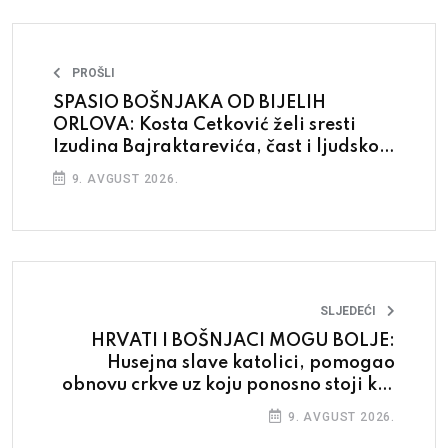
PROŠLI
SPASIO BOŠNJAKA OD BIJELIH
ORLOVA: Kosta Cetković želi sresti
Izudina Bajraktarevića, čast i ljudskost
se pokazuju u ratu
9. AVGUST 2026.
SLJEDEĆI
HRVATI I BOŠNJACI MOGU BOLJE:
Husejna slave katolici, pomogao
obnovu crkve uz koju ponosno stoji kip
kraljice Jelene
9. AVGUST 2026.