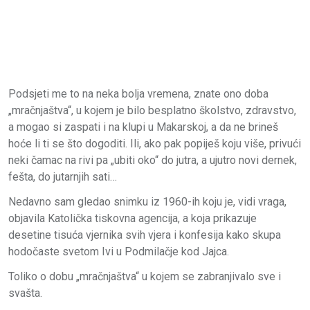
Podsjeti me to na neka bolja vremena, znate ono doba
„mračnjaštva“, u kojem je bilo besplatno školstvo, zdravstvo,
a mogao si zaspati i na klupi u Makarskoj, a da ne brineš
hoće li ti se što dogoditi. Ili, ako pak popiješ koju više, privući
neki čamac na rivi pa „ubiti oko“ do jutra, a ujutro novi dernek,
fešta, do jutarnjih sati…
Nedavno sam gledao snimku iz 1960-ih koju je, vidi vraga,
objavila Katolička tiskovna agencija, a koja prikazuje
desetine tisuća vjernika svih vjera i konfesija kako skupa
hodočaste svetom Ivi u Podmilačje kod Jajca.
Toliko o dobu „mračnjaštva“ u kojem se zabranjivalo sve i
svašta.