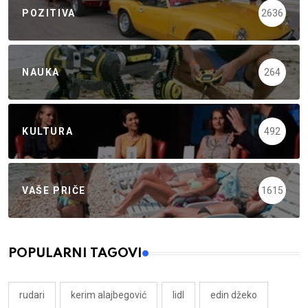
POZITIVA
2636
NAUKA
264
KULTURA
492
VAŠE PRIČE
1615
POPULARNI TAGOVI
rudari
kerim alajbegović
lidl
edin džeko