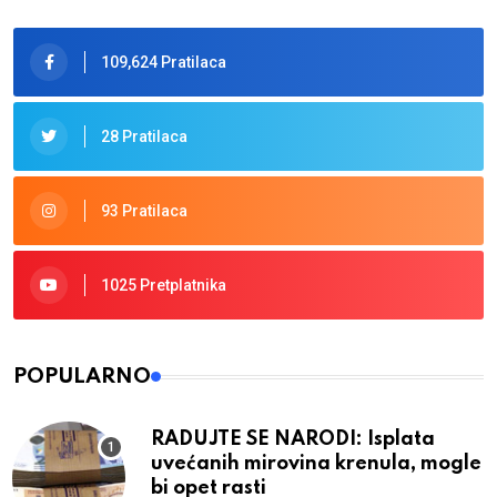
109,624 Pratilaca
28 Pratilaca
93 Pratilaca
1025 Pretplatnika
POPULARNO
RADUJTE SE NARODI: Isplata
uvećanih mirovina krenula, mogle
bi opet rasti