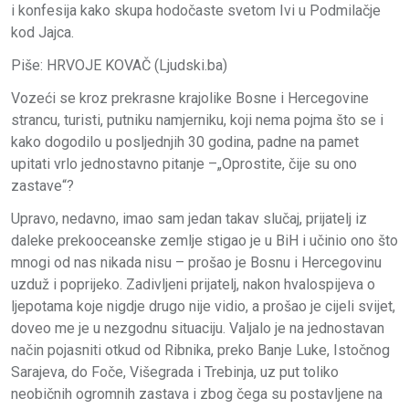
i konfesija kako skupa hodočaste svetom Ivi u Podmilačje
kod Jajca.
Piše: HRVOJE KOVAČ (Ljudski.ba)
Vozeći se kroz prekrasne krajolike Bosne i Hercegovine
strancu, turisti, putniku namjerniku, koji nema pojma što se i
kako dogodilo u posljednjih 30 godina, padne na pamet
upitati vrlo jednostavno pitanje –„Oprostite, čije su ono
zastave“?
Upravo, nedavno, imao sam jedan takav slučaj, prijatelj iz
daleke prekooceanske zemlje stigao je u BiH i učinio ono što
mnogi od nas nikada nisu – prošao je Bosnu i Hercegovinu
uzduž i poprijeko. Zadivljeni prijatelj, nakon hvalospijeva o
ljepotama koje nigdje drugo nije vidio, a prošao je cijeli svijet,
doveo me je u nezgodnu situaciju. Valjalo je na jednostavan
način pojasniti otkud od Ribnika, preko Banje Luke, Istočnog
Sarajeva, do Foče, Višegrada i Trebinja, uz put toliko
neobičnih ogromnih zastava i zbog čega su postavljene na