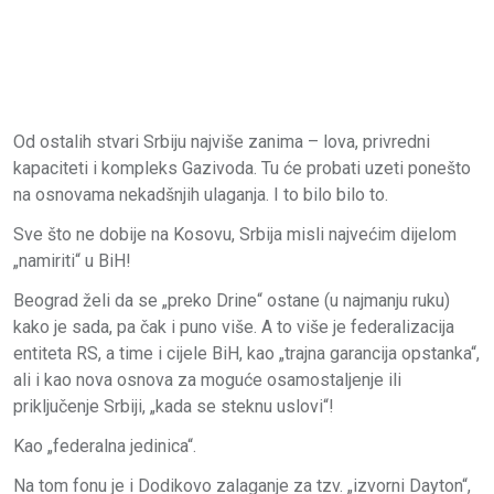
Od ostalih stvari Srbiju najviše zanima – lova, privredni
kapaciteti i kompleks Gazivoda. Tu će probati uzeti ponešto
na osnovama nekadšnjih ulaganja. I to bilo bilo to.
Sve što ne dobije na Kosovu, Srbija misli najvećim dijelom
„namiriti“ u BiH!
Beograd želi da se „preko Drine“ ostane (u najmanju ruku)
kako je sada, pa čak i puno više. A to više je federalizacija
entiteta RS, a time i cijele BiH, kao „trajna garancija opstanka“,
ali i kao nova osnova za moguće osamostaljenje ili
priključenje Srbiji, „kada se steknu uslovi“!
Kao „federalna jedinica“.
Na tom fonu je i Dodikovo zalaganje za tzv. „izvorni Dayton“,