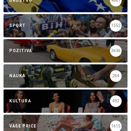
DRUŠTVO
9661
SPORT
1552
POZITIVA
2636
NAUKA
264
KULTURA
492
VAŠE PRIČE
1615