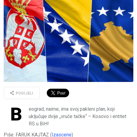
PODIJELI
B
eograd, naime, ima svoj pakleni plan, koji
uključuje dvije „vruće tačke“ – Kosovo i entitet
RS u BiH!
Piše: FARUK KAJTAZ (
Izascene
)