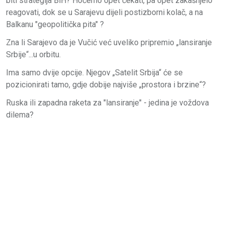
biti strategija BiH? Hoćemo opet čekati, pa opet zakašnjelo
reagovati, dok se u Sarajevu dijeli postizborni kolač, a na
Balkanu "geopolitička pita" ?
Zna li Sarajevo da je Vučić već uveliko pripremio „lansiranje
Srbije“...u orbitu.
Ima samo dvije opcije. Njegov „Satelit Srbija“ će se
pozicionirati tamo, gdje dobije najviše „prostora i brzine“?
Ruska ili zapadna raketa za "lansiranje" - jedina je voždova
dilema?