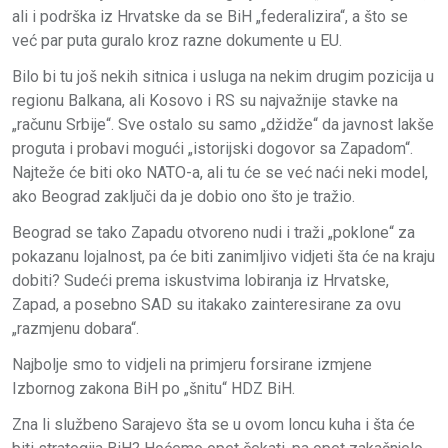
ali i podrška iz Hrvatske da se BiH „federalizira“, a što se
već par puta guralo kroz razne dokumente u EU.
Bilo bi tu još nekih sitnica i usluga na nekim drugim pozicija u
regionu Balkana, ali Kosovo i RS su najvažnije stavke na
„računu Srbije“. Sve ostalo su samo „džidže“ da javnost lakše
proguta i probavi mogući „istorijski dogovor sa Zapadom“.
Najteže će biti oko NATO-a, ali tu će se već naći neki model,
ako Beograd zaključi da je dobio ono što je tražio.
Beograd se tako Zapadu otvoreno nudi i traži „poklone“ za
pokazanu lojalnost, pa će biti zanimljivo vidjeti šta će na kraju
dobiti? Sudeći prema iskustvima lobiranja iz Hrvatske,
Zapad, a posebno SAD su itakako zainteresirane za ovu
„razmjenu dobara“.
Najbolje smo to vidjeli na primjeru forsirane izmjene
Izbornog zakona BiH po „šnitu“ HDZ BiH.
Zna li službeno Sarajevo šta se u ovom loncu kuha i šta će