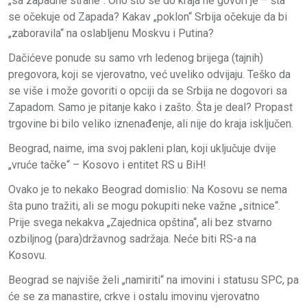
„sa zapadne strane“. Ono što se do kraja ne govori je – šta
se očekuje od Zapada? Kakav „poklon“ Srbija očekuje da bi
„zaboravila“ na oslabljenu Moskvu i Putina?
Dačićeve ponude su samo vrh ledenog brijega (tajnih)
pregovora, koji se vjerovatno, već uveliko odvijaju. Teško da
se više i može govoriti o opciji da se Srbija ne dogovori sa
Zapadom. Samo je pitanje kako i zašto. Šta je deal? Propast
trgovine bi bilo veliko iznenađenje, ali nije do kraja isključen.
Beograd, naime, ima svoj pakleni plan, koji uključuje dvije
„vruće tačke“ – Kosovo i entitet RS u BiH!
Ovako je to nekako Beograd domislio: Na Kosovu se nema
šta puno tražiti, ali se mogu pokupiti neke važne „sitnice“.
Prije svega nekakva „Zajednica opština“, ali bez stvarno
ozbiljnog (para)državnog sadržaja. Neće biti RS-a na
Kosovu.
Beograd se najviše želi „namiriti“ na imovini i statusu SPC, pa
će se za manastire, crkve i ostalu imovinu vjerovatno