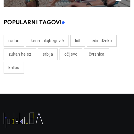
POPULARNI TAGOVI
rudari
kerim alajbegović
lidl
edin džeko
zukan helez
srbija
očijevo
čvrsnica
kallos