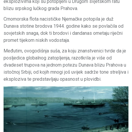
eksplozivima koji su potopljeni u Drugom svjetskom ratu
blizu srpskog lučkog grada Prahova.
Crnomorska flota nacističke Njemačke potopila je duž
Dunava stotine brodova 1944. godine kako se povlačila od
sovjetskih snaga, dok ti brodovi i dandanas ometaju riječni
promet tijekom niskih vodostaja.
Međutim, ovogodišnja suša, za koju znanstvenici tvrde da je
posljedica globalnog zatopljenja, razotkrila je više od
dvadeset trupova na jednom potezu Dunava blizu Prahova u
istočnoj Srbiji, od kojih mnogi još uvijek sadrže tone streljiva i
eksploziva te predstavljaju opasnost u plovidbi.