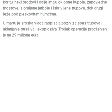
koritu, neki brodovi i dalje imaju oklopne kupole, zapovjedne
mostove, slomljene jarbole i iskrivljene trupove, dok drugi
leže pod pjeskovitim humcima.
U martu je srpska vlada raspisala poziv za spas trupova i
uklanjanje streljiva i eksploziva. Trošak operacije procijenjen
je na 29 miliona eura.