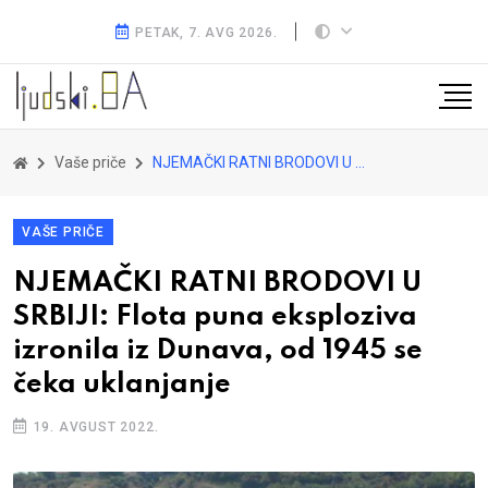
PETAK, 7. AVG 2026.
Vaše priče
NJEMAČKI RATNI BRODOVI U SRBIJI: Flota puna eksploziva izronila iz Dunava, od 1945 se čeka uklanjanje
VAŠE PRIČE
NJEMAČKI RATNI BRODOVI U
SRBIJI: Flota puna eksploziva
izronila iz Dunava, od 1945 se
čeka uklanjanje
19. AVGUST 2022.