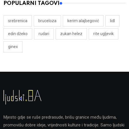
POPULARNI TAGOVI
srebrenica
bruceloza
kerim alajbegović
lidl
edin džeko
rudari
zukan helez
rite ugljevik
ginex
Mjesto gdje se ruše predrasude, brišu granice među ljudima,
promovišu dobre ideje, vrijednosti kulture i tradicije. Samo ljudski