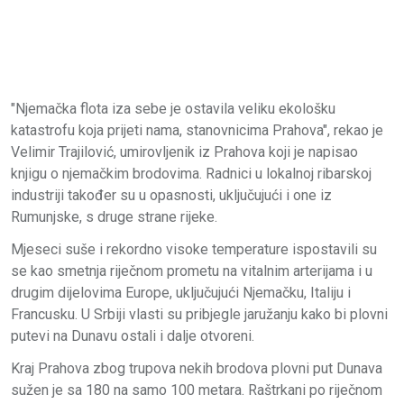
"Njemačka flota iza sebe je ostavila veliku ekološku
katastrofu koja prijeti nama, stanovnicima Prahova", rekao je
Velimir Trajilović, umirovljenik iz Prahova koji je napisao
knjigu o njemačkim brodovima. Radnici u lokalnoj ribarskoj
industriji također su u opasnosti, uključujući i one iz
Rumunjske, s druge strane rijeke.
Mjeseci suše i rekordno visoke temperature ispostavili su
se kao smetnja riječnom prometu na vitalnim arterijama i u
drugim dijelovima Europe, uključujući Njemačku, Italiju i
Francusku. U Srbiji vlasti su pribjegle jaružanju kako bi plovni
putevi na Dunavu ostali i dalje otvoreni.
Kraj Prahova zbog trupova nekih brodova plovni put Dunava
sužen je sa 180 na samo 100 metara. Raštrkani po riječnom