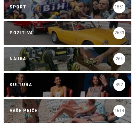
SPORT
1551
POZITIVA
2633
NAUKA
264
KULTURA
492
VAŠE PRIČE
1614