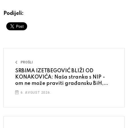
Podijeli:
PROŠLI
SRBIMA IZETBEGOVIĆ BLIŽI OD
KONAKOVIĆA: Naša stranka s NIP -
om ne može praviti građansku BiH,
mogu pokrenuti borbu protiv korupcije
6. AVGUST 2026.