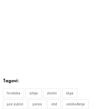
Tagovi:
hrvatska
srbija
zločini
oluja
jure zubčić
ponos
stid
oslobođenje