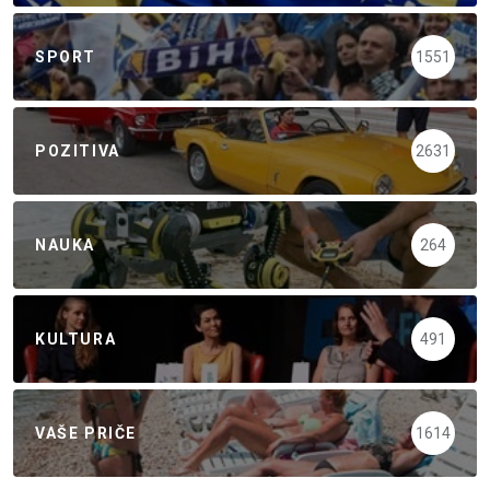
SPORT
1551
POZITIVA
2631
NAUKA
264
KULTURA
491
VAŠE PRIČE
1614