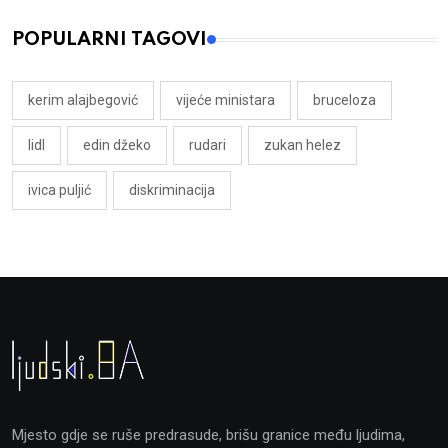
POPULARNI TAGOVI
kerim alajbegović
vijeće ministara
bruceloza
lidl
edin džeko
rudari
zukan helez
ivica puljić
diskriminacija
Mjesto gdje se ruše predrasude, brišu granice među ljudima,