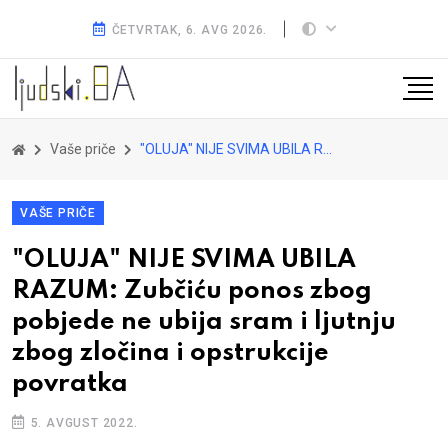
ČETVRTAK, 6. AVG 2026.
Vaše priče
"OLUJA" NIJE SVIMA UBILA RAZUM: Zubčiću ponos zbog pobjede ne ubija sram i ljutnju zbog zločina i opstrukcije povratka
VAŠE PRIČE
"OLUJA" NIJE SVIMA UBILA
RAZUM: Zubčiću ponos zbog
pobjede ne ubija sram i ljutnju
zbog zločina i opstrukcije
povratka
5. AVGUST 2022.