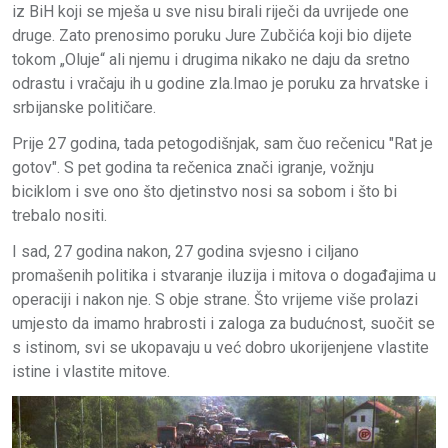
iz BiH koji se mješa u sve nisu birali riječi da uvrijede one
druge. Zato prenosimo poruku Jure Zubčića koji bio dijete
tokom „Oluje“ ali njemu i drugima nikako ne daju da sretno
odrastu i vračaju ih u godine zla.Imao je poruku za hrvatske i
srbijanske političare.
Prije 27 godina, tada petogodišnjak, sam čuo rečenicu "Rat je
gotov". S pet godina ta rečenica znači igranje, vožnju
biciklom i sve ono što djetinstvo nosi sa sobom i što bi
trebalo nositi.
I sad, 27 godina nakon, 27 godina svjesno i ciljano
promašenih politika i stvaranje iluzija i mitova o događajima u
operaciji i nakon nje. S obje strane. Što vrijeme više prolazi
umjesto da imamo hrabrosti i zaloga za budućnost, suočit se
s istinom, svi se ukopavaju u već dobro ukorijenjene vlastite
istine i vlastite mitove.