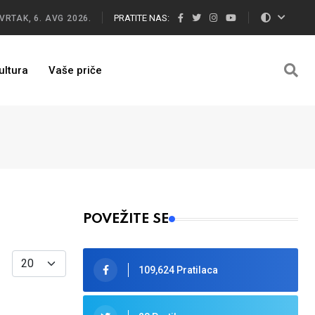
PRATITE NAS:
VRTAK, 6. AVG 2026.
ultura
Vaše priče
POVEŽITE SE
Display #
109,624 Pratilaca