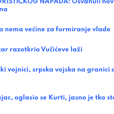
ISTIČKOG NAPADA: Osvanuli nov
rna
nema većine za formiranje vlade
r razotkrio Vučićeve laži
 vojnici, srpska vojska na granici
, oglasio se Kurti, jasno je tko sto