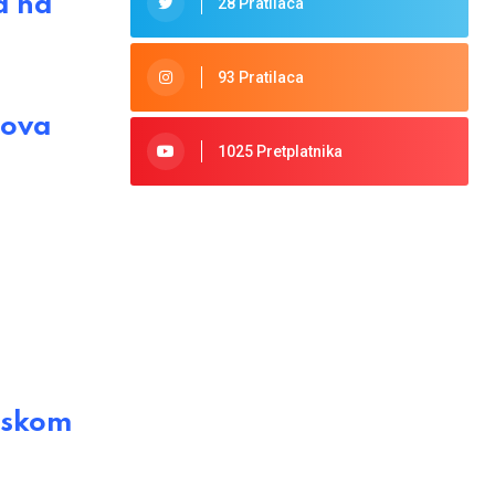
a na
28 Pratilaca
93 Pratilaca
sova
1025 Pretplatnika
pskom