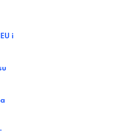
EU i
su
ja