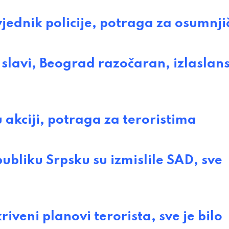
ednik policije, potraga za osumnj
lavi, Beograd razočaran, izlaslan
akciji, potraga za teroristima
iku Srpsku su izmislile SAD, sve
ni planovi terorista, sve je bilo