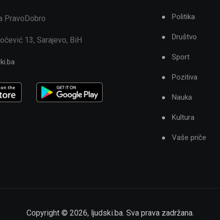
Politika
ja PravoDobro
Društvo
očević 13, Sarajevo, BiH
Sport
ki.ba
Pozitiva
Nauka
Kultura
Vaše priče
Copyright ©
2026
,
ljudski.ba
. Sva prava zadržana.