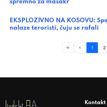
spremno za masakr
EKSPLOZIVNO NA KOSOVU: Specij
nalaze teroristi, čuju se rafali
1
2
Kontakt