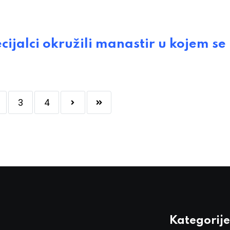
alci okružili manastir u kojem se
3
4
Kategorije