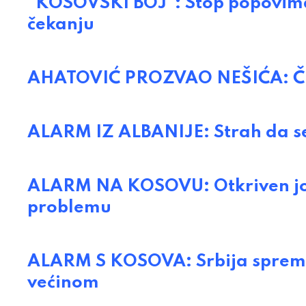
"KOSOVSKI BOJ": Stop popovima
čekanju
AHATOVIĆ PROZVAO NEŠIĆA: Čudn
ALARM IZ ALBANIJE: Strah da se 
ALARM NA KOSOVU: Otkriven još
problemu
ALARM S KOSOVA: Srbija sprema
većinom