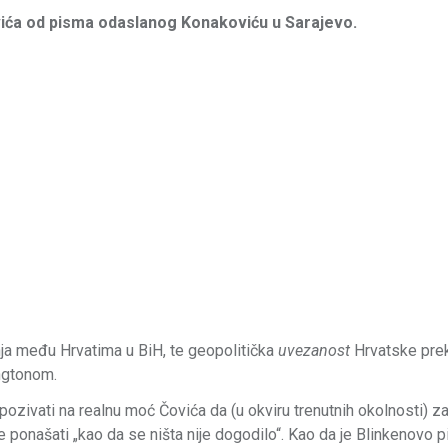
ića od pisma odaslanog Konakoviću u Sarajevo.
nja među Hrvatima u BiH, te geopolitička
uvezanost
Hrvatske pre
ingtonom.
ozivati na realnu moć Čovića da (u okviru trenutnih okolnosti) z
 ponašati „kao da se ništa nije dogodilo“. Kao da je Blinkenovo 