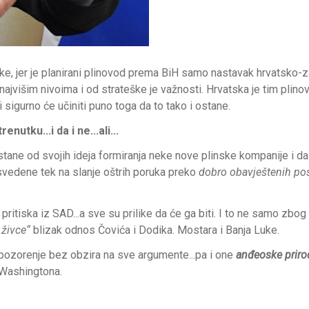
ske, jer je planirani plinovod prema BiH samo nastavak hrvatsko
 najvišim nivoima i od strateške je važnosti. Hrvatska je tim plin
i sigurno će učiniti puno toga da to tako i ostane.
utku...i da i ne...ali...
stane od svojih ideja formiranja neke nove plinske kompanije i da
i svedene tek na slanje oštrih poruka preko
dobro obavještenih po
ritiska iz SAD...a sve su prilike da će ga biti. I to ne samo zbog
 živce“
blizak odnos Čovića i Dodika. Mostara i Banja Luke.
upozorenje bez obzira na sve argumente...pa i one
anđeoske priro
 Washingtona.