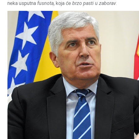
neka usputna
fusnota
, koja će
brzo pasti u zaborav
.