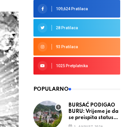
109,624 Pratilaca
28 Pratilaca
93 Pratilaca
1025 Pretplatnika
POPULARNO
BURSAĆ PODIGAO
BURU: Vrijeme je da
se preispita status
Srebrenice u RS
1. AVGUST 2026.