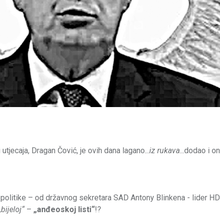
i utjecaja, Dragan Čović, je ovih dana lagano...
iz rukava
...dodao i o
ke politike – od državnog sekretara SAD Antony Blinkena - lider H
„bijeloj“
–
„anđeoskoj listi“
!?