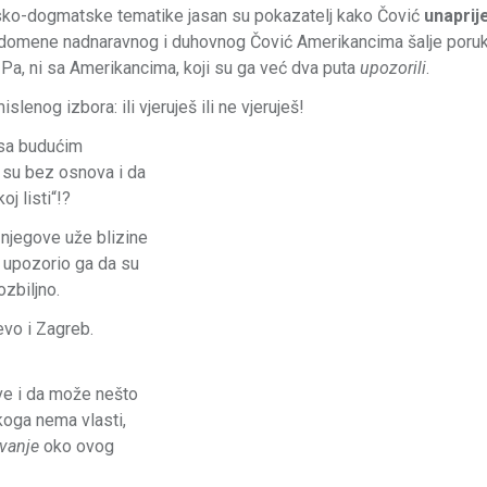
sko-dogmatske tematike jasan su pokazatelj kako Čović
unaprij
ći u domene nadnaravnog i duhovnog Čović Amerikancima šalje poru
. Pa, ni sa Amerikancima, koji su ga već dva puta
upozorili
.
lenog izbora: ili vjeruješ ili ne vjeruješ!
 sa budućim
a su bez osnova i da
j listi“!?
z njegove uže blizine
 upozorio ga da su
zbiljno.
evo i Zagreb.
ve i da može nešto
koga nema vlasti,
vanje
oko ovog