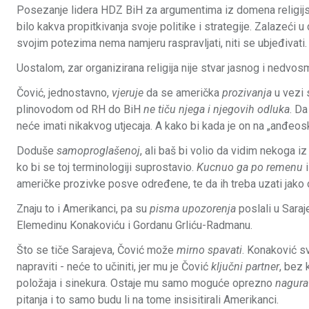
Posezanje lidera HDZ BiH za argumentima iz domena religij
bilo kakva propitkivanja svoje politike i strategije. Zalaze
svojim potezima nema namjeru raspravljati, niti se ubjeđivati
Uostalom, zar organizirana religija nije stvar jasnog i nedvosmis
Čović, jednostavno,
vjeruje
da se američka
prozivanja
u vezi
plinovodom od RH do BiH
ne tiču njega i njegovih odluka
. D
neće imati nikakvog utjecaja. A kako bi kada je on na „anđeosko
Doduše
samoproglašenoj
, ali baš bi volio da vidim nekoga i
ko bi se toj terminologiji suprostavio.
Kucnuo ga po remenu
i
američke prozivke posve određene, te da ih treba uzati jako o
Znaju to i Amerikanci, pa su
pisma upozorenja
poslali u Saraj
Elemedinu Konakoviću i Gordanu Grliću-Radmanu.
Što se tiče Sarajeva, Čović može
mirno spavati
. Konaković s
napraviti - neće to učiniti, jer mu je Čović
ključni partner
, bez 
položaja i sinekura. Ostaje mu samo moguće oprezno
nagura
pitanja i to samo budu li na tome insisitirali Amerikanci.