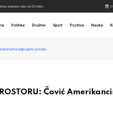
I TO SMO DOČEKALI: U 4 godine građanima u kantonu vraćeno više od 25 miliona KM
S
I TO JE BIH: Prvašićima 50 ruksaka sa školskim priborom
na
Politika
Društvo
Sport
Pozitiva
Nauka
K
kancima šalje jasnu poruku
OSTORU: Čović Amerikanc