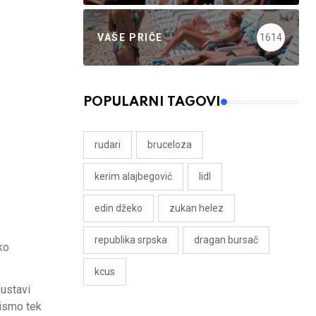
VAŠE PRIČE
1614
POPULARNI TAGOVI
rudari
bruceloza
kerim alajbegović
lidl
edin džeko
zukan helez
republika srpska
dragan bursač
ko
kcus
austavi
pismo tek