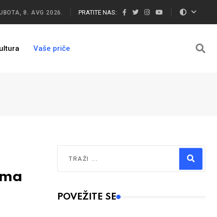
PRATITE NAS:
UBOTA, 8. AVG 2026.
ultura
Vaše priče
Traži
ima
Type 2 or more characters for results.
POVEŽITE SE