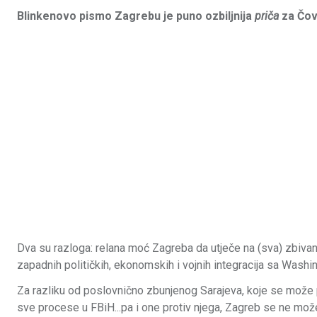
Blinkenovo pismo Zagrebu je puno ozbiljnija
priča
za Čov
Dva su razloga: relana moć Zagreba da utječe na (sva) zbiva
zapadnih političkih, ekonomskih i vojnih integracija sa Wash
Za razliku od poslovnično zbunjenog Sarajeva, koje se može p
sve procese u FBiH...pa i one protiv njega, Zagreb se ne može