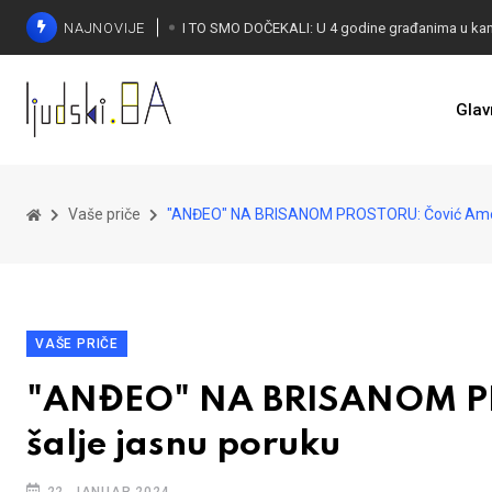
NAJNOVIJE
Glav
KONAKOVIĆ PALI ALARM: Otvoreno pismo UN-u
Vaše priče
"ANĐEO" NA BRISANOM PROSTORU: Čović Ameri
VAŠE PRIČE
"ANĐEO" NA BRISANOM PR
šalje jasnu poruku