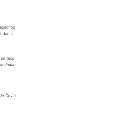
-zapadnog
ovodom i
 se tako
srednika
i
de
. Čović