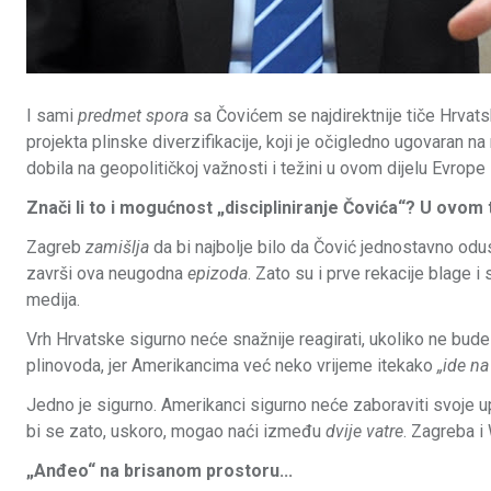
I sami
predmet spora
sa Čovićem se najdirektnije tiče Hrvat
projekta plinske diverzifikacije, koji je očigledno ugovaran na
dobila na geopolitičkoj važnosti i težini u ovom dijelu Evrope 
Znači li to i mogućnost „discipliniranje Čovića“? U ovom tren
Zagreb
zamišlja
da bi najbolje bilo da Čović jednostavno odu
završi ova neugodna
epizoda
. Zato su i prve rekacije blage 
medija.
Vrh Hrvatske sigurno neće snažnije reagirati, ukoliko ne bude p
plinovoda, jer Amerikancima već neko vrijeme itekako
„ide na
Jedno je sigurno. Amerikanci sigurno neće zaboraviti svoje 
bi se zato, uskoro, mogao naći između
dvije vatre
. Zagreba i
„Anđeo“ na brisanom prostoru...