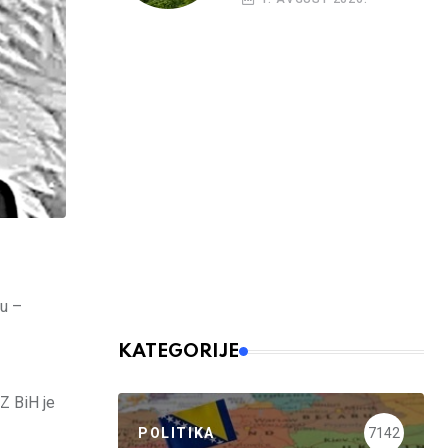
nu –
KATEGORIJE
DZ BiH je
POLITIKA
7142