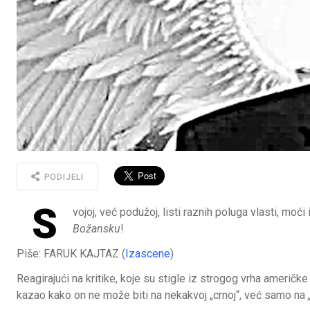
PODIJELI
S
vojoj, već podužoj, listi raznih poluga vlasti, moći 
Božansku
!
Piše: FARUK KAJTAZ (
Izascene
)
Reagirajući na kritike, koje su stigle iz strogog vrha američ
kazao kako on ne može biti na nekakvoj „crnoj“, već samo na