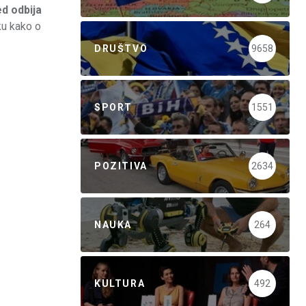
ed odbija
ku kako o
DRUŠTVO
9658
SPORT
1551
POZITIVA
2634
NAUKA
264
KULTURA
492