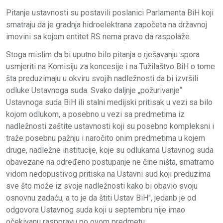
Pitanje ustavnosti su postavili poslanici Parlamenta BiH koji
smatraju da je gradnja hidroelektrana započeta na državnoj
imovini sa kojom entitet RS nema pravo da raspolaže.
Stoga mislim da bi uputno bilo pitanja o rješavanju spora
usmjeriti na Komisiju za koncesije i na Tužilaštvo BiH o tome
šta preduzimaju u okviru svojih nadležnosti da bi izvršili
odluke Ustavnoga suda. Svako daljnje „požurivanje“
Ustavnoga suda BiH ili stalni medijski pritisak u vezi sa bilo
kojom odlukom, a posebno u vezi sa predmetima iz
nadležnosti zaštite ustavnosti koji su posebno kompleksni i
traže posebnu pažnju i naročito onim predmetima u kojem
druge, nadležne institucije, koje su odlukama Ustavnog suda
obavezane na određeno postupanje ne čine ništa, smatramo
vidom nedopustivog pritiska na Ustavni sud koji preduzima
sve što može iz svoje nadležnosti kako bi obavio svoju
osnovnu zadaću, a to je da štiti Ustav BiH", jedanb je od
odgovora Ustavnog suda koji u septembru nije imao
očekivanu rasppravu po ovom predmetu.