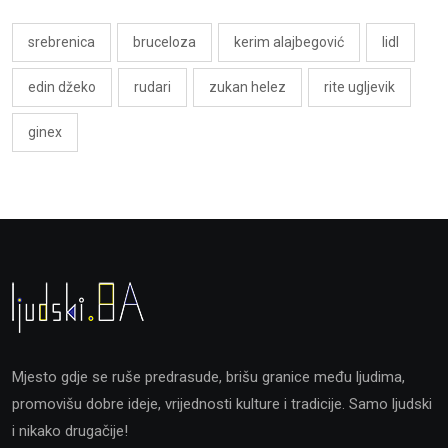
srebrenica
bruceloza
kerim alajbegović
lidl
edin džeko
rudari
zukan helez
rite ugljevik
ginex
Mjesto gdje se ruše predrasude, brišu granice među ljudima,
promovišu dobre ideje, vrijednosti kulture i tradicije. Samo ljudski
i nikako drugačije!