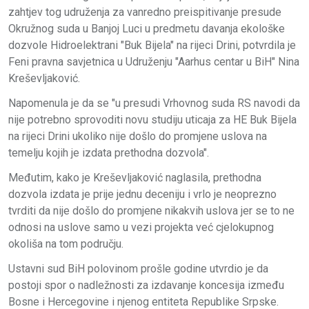
zahtjev tog udruženja za vanredno preispitivanje presude
Okružnog suda u Banjoj Luci u predmetu davanja ekološke
dozvole Hidroelektrani "Buk Bijela" na rijeci Drini, potvrdila je
Feni pravna savjetnica u Udruženju "Aarhus centar u BiH" Nina
Kreševljaković.
Napomenula je da se "u presudi Vrhovnog suda RS navodi da
nije potrebno sprovoditi novu studiju uticaja za HE Buk Bijela
na rijeci Drini ukoliko nije došlo do promjene uslova na
temelju kojih je izdata prethodna dozvola".
Međutim, kako je Kreševljaković naglasila, prethodna
dozvola izdata je prije jednu deceniju i vrlo je neoprezno
tvrditi da nije došlo do promjene nikakvih uslova jer se to ne
odnosi na uslove samo u vezi projekta već cjelokupnog
okoliša na tom području.
Ustavni sud BiH polovinom prošle godine utvrdio je da
postoji spor o nadležnosti za izdavanje koncesija između
Bosne i Hercegovine i njenog entiteta Republike Srpske.