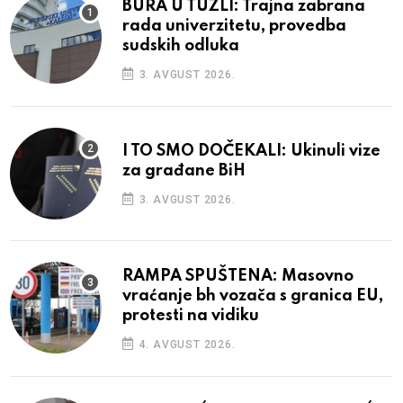
BURA U TUZLI: Trajna zabrana
rada univerzitetu, provedba
sudskih odluka
3. AVGUST 2026.
I TO SMO DOČEKALI: Ukinuli vize
za građane BiH
3. AVGUST 2026.
RAMPA SPUŠTENA: Masovno
vraćanje bh vozača s granica EU,
protesti na vidiku
4. AVGUST 2026.