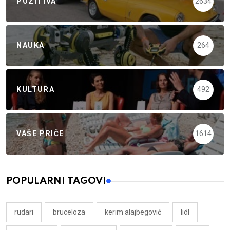
POZITIVA
2634
NAUKA
264
KULTURA
492
VAŠE PRIČE
1614
POPULARNI TAGOVI
rudari
bruceloza
kerim alajbegović
lidl