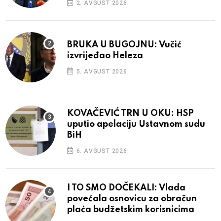
2. AVGUST 2026.
BRUKA U BUGOJNU: Vučić
izvrijeđao Heleza
5. AVGUST 2026.
KOVAČEVIĆ TRN U OKU: HSP
uputio apelaciju Ustavnom sudu
BiH
6. AVGUST 2026.
I TO SMO DOČEKALI: Vlada
povećala osnovicu za obračun
plaća budžetskim korisnicima