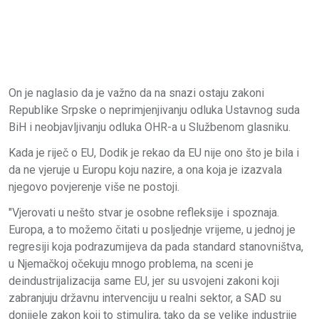
On je naglasio da je važno da na snazi ostaju zakoni
Republike Srpske o neprimjenjivanju odluka Ustavnog suda
BiH i neobjavljivanju odluka OHR-a u Službenom glasniku.
Kada je riječ o EU, Dodik je rekao da EU nije ono što je bila i
da ne vjeruje u Europu koju nazire, a ona koja je izazvala
njegovo povjerenje više ne postoji.
"Vjerovati u nešto stvar je osobne refleksije i spoznaja.
Europa, a to možemo čitati u posljednje vrijeme, u jednoj je
regresiji koja podrazumijeva da pada standard stanovništva,
u Njemačkoj očekuju mnogo problema, na sceni je
deindustrijalizacija same EU, jer su usvojeni zakoni koji
zabranjuju državnu intervenciju u realni sektor, a SAD su
donijele zakon koji to stimulira, tako da se velike industrije