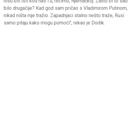
nisu bili isti kod nas i u, recimo, Njemačkoj. Zašto bi to sad
bilo drugačije? Kad god sam pričao s Vladimirom Putinom,
nikad ništa nije tražio. Zapadnjaci stalno nešto traže, Rusi
samo pitaju kako mogu pomoći", rekao je Dodik.