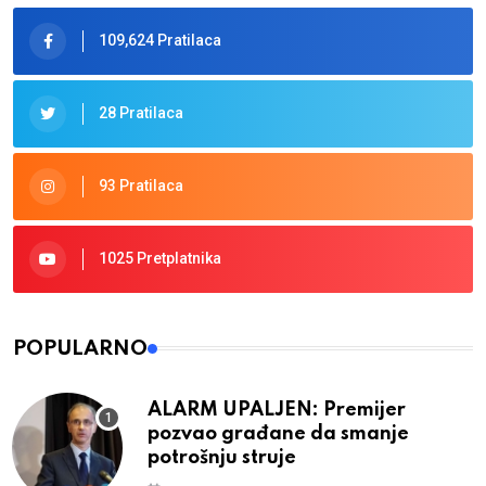
109,624 Pratilaca
28 Pratilaca
93 Pratilaca
1025 Pretplatnika
POPULARNO
ALARM UPALJEN: Premijer
pozvao građane da smanje
potrošnju struje