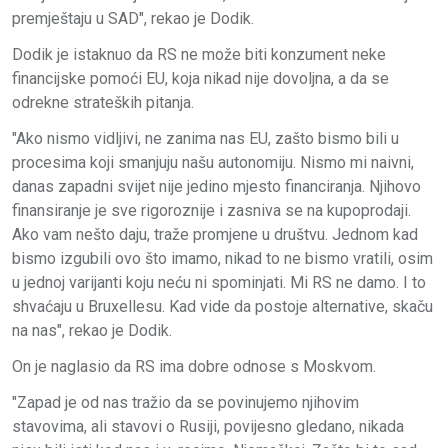
premještaju u SAD", rekao je Dodik.
Dodik je istaknuo da RS ne može biti konzument neke
financijske pomoći EU, koja nikad nije dovoljna, a da se
odrekne strateških pitanja.
"Ako nismo vidljivi, ne zanima nas EU, zašto bismo bili u
procesima koji smanjuju našu autonomiju. Nismo mi naivni,
danas zapadni svijet nije jedino mjesto financiranja. Njihovo
finansiranje je sve rigoroznije i zasniva se na kupoprodaji.
Ako vam nešto daju, traže promjene u društvu. Јednom kad
bismo izgubili ovo što imamo, nikad to ne bismo vratili, osim
u jednoj varijanti koju neću ni spominjati. Mi RS ne damo. I to
shvaćaju u Bruxellesu. Kad vide da postoje alternative, skaču
na nas", rekao je Dodik.
On je naglasio da RS ima dobre odnose s Moskvom.
"Zapad je od nas tražio da se povinujemo njihovim
stavovima, ali stavovi o Rusiji, povijesno gledano, nikada