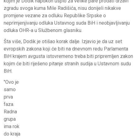
kojim je Dodik napokon uspio za velike pare prodati državi
zgradu svoga kuma Mile Radišića, nisu donijeli nikakve
promjene vezane za odluku Republike Srpske o
neprimjenjivanju odluka Ustavnog suda BiH i neobjavljivanju
odluka OHR-a u Službenom glasniku.
Šta više, Dodik je otišao korak dalje. Izjavio je da uz set
evropskih zakona koji će biti na dnevnom redu Parlamenta
BiH krajem avgusta istovremeno treba biti pripremljen zakon
kojim će biti riješeno pitanje stranih sudija u Ustavnom sudu
BiH.
"Ovo je
samo
prva
faza.
Radna
grupa
ima rok
do kraja