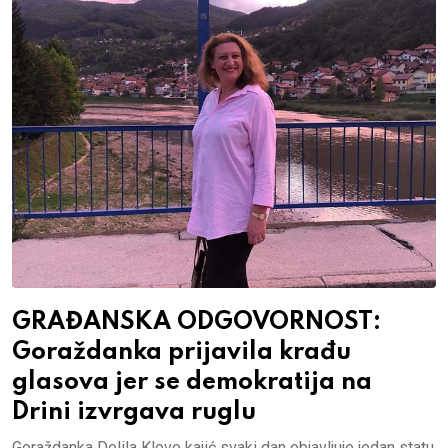
GRAĐANSKA ODGOVORNOST:
Goraždanka prijavila krađu
glasova jer se demokratija na
Drini izvrgava ruglu
Goraždanka Delila Klovo kajić svaki dan objavljuje jedan statu