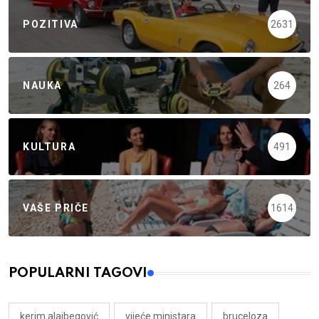
POZITIVA
2631
NAUKA
264
KULTURA
491
VAŠE PRIČE
1614
POPULARNI TAGOVI
kerim alajbegović
vijeće ministara
bruceloza