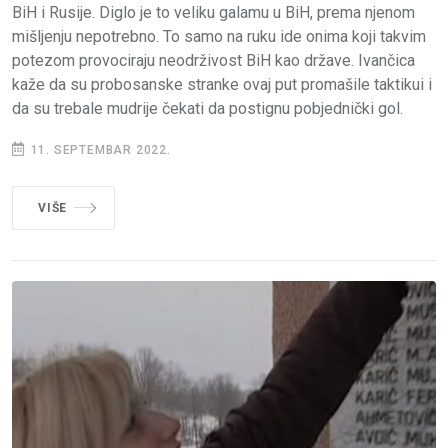
BiH i Rusije. Diglo je to veliku galamu u BiH, prema njenom
mišljenju nepotrebno. To samo na ruku ide onima koji takvim
potezom provociraju neodrživost BiH kao države. Ivančica
kaže da su probosanske stranke ovaj put promašile taktikui i
da su trebale mudrije čekati da postignu pobjednički gol.
11. SEPTEMBAR 2022.
VIŠE