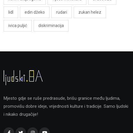
lidl
edin džeko
rudari
zukan helez
ivica puljić
diskriminacija
Mjesto gdje se ruše predrasude, brišu granice među ljudima,
promovišu dobre ideje, vrijednosti kulture i tradicije. Samo ljudski
i nikako drugačije!