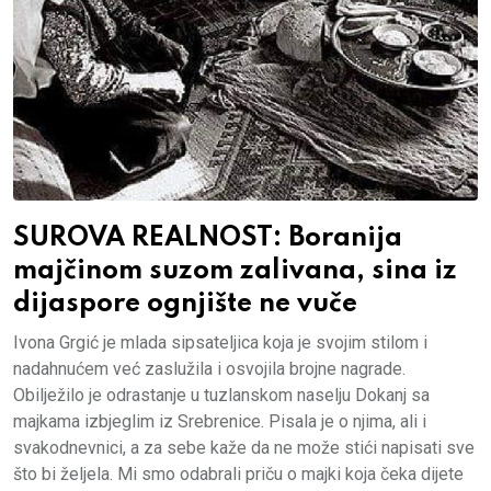
SUROVA REALNOST: Boranija
majčinom suzom zalivana, sina iz
dijaspore ognjište ne vuče
Ivona Grgić je mlada sipsateljica koja je svojim stilom i
nadahnućem već zaslužila i osvojila brojne nagrade.
Obilježilo je odrastanje u tuzlanskom naselju Dokanj sa
majkama izbjeglim iz Srebrenice. Pisala je o njima, ali i
svakodnevnici, a za sebe kaže da ne može stići napisati sve
što bi željela. Mi smo odabrali priču o majki koja čeka dijete