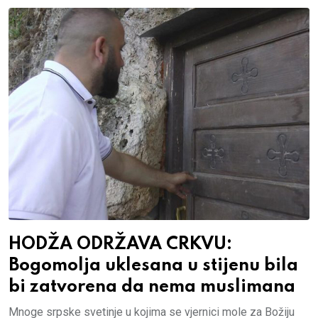
HODŽA ODRŽAVA CRKVU:
Bogomolja uklesana u stijenu bila
bi zatvorena da nema muslimana
Mnoge srpske svetinje u kojima se vjernici mole za Božiju