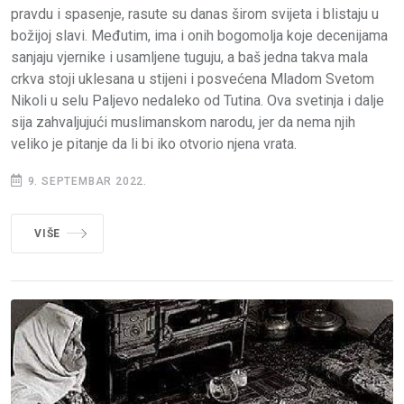
pravdu i spasenje, rasute su danas širom svijeta i blistaju u
božijoj slavi. Međutim, ima i onih bogomolja koje decenijama
sanjaju vjernike i usamljene tuguju, a baš jedna takva mala
crkva stoji uklesana u stijeni i posvećena Mladom Svetom
Nikoli u selu Paljevo nedaleko od Tutina. Ova svetinja i dalje
sija zahvaljujući muslimanskom narodu, jer da nema njih
veliko je pitanje da li bi iko otvorio njena vrata.
9. SEPTEMBAR 2022.
VIŠE