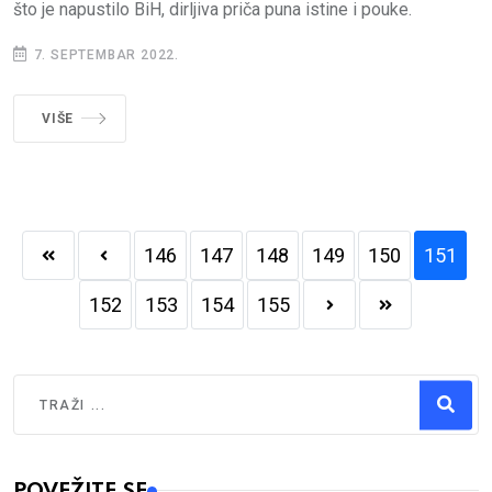
što je napustilo BiH, dirljiva priča puna istine i pouke.
7. SEPTEMBAR 2022.
VIŠE
146
147
148
149
150
151
152
153
154
155
Traži
Type 2 or more characters for results.
POVEŽITE SE