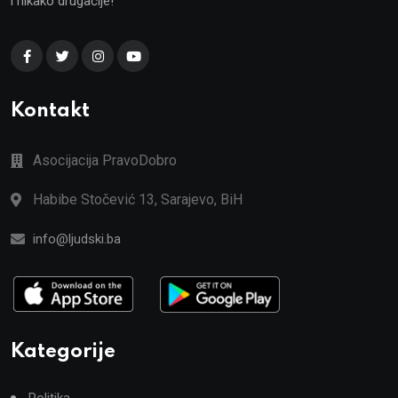
i nikako drugačije!
Kontakt
Asocijacija PravoDobro
Habibe Stočević 13, Sarajevo, BiH
info@ljudski.ba
Kategorije
Politika