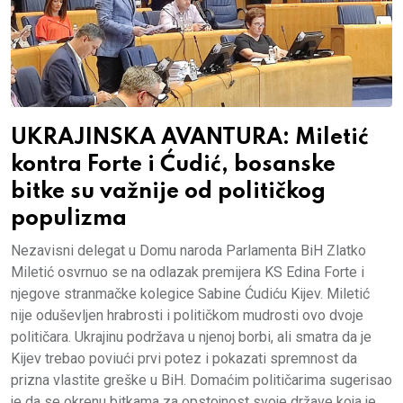
UKRAJINSKA AVANTURA: Miletić
kontra Forte i Ćudić, bosanske
bitke su važnije od političkog
populizma
Nezavisni delegat u Domu naroda Parlamenta BiH Zlatko
Miletić osvrnuo se na odlazak premijera KS Edina Forte i
njegove stranmačke kolegice Sabine Ćudiću Kijev. Miletić
nije oduševljen hrabrosti i političkom mudrosti ovo dvoje
političara. Ukrajinu podržava u njenoj borbi, ali smatra da je
Kijev trebao poviući prvi potez i pokazati spremnost da
prizna vlastite greške u BiH. Domaćim političarima sugerisao
je da se okrenu bitkama za opstojnost svoje države koja je