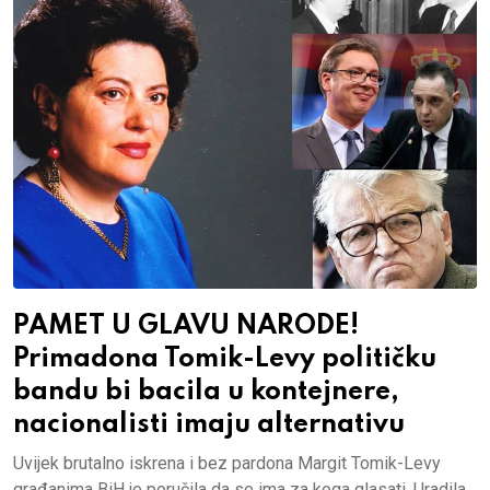
PAMET U GLAVU NARODE!
Primadona Tomik-Levy političku
bandu bi bacila u kontejnere,
nacionalisti imaju alternativu
Uvijek brutalno iskrena i bez pardona Margit Tomik-Levy
građanima BiH je poručila da se ima za koga glasati. Uradila