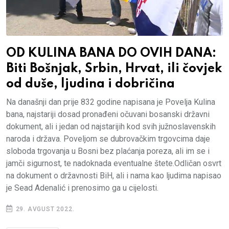
OD KULINA BANA DO OVIH DANA:
Biti Bošnjak, Srbin, Hrvat, ili čovjek
od duše, ljudina i dobričina
Na današnji dan prije 832 godine napisana je Povelja Kulina
bana, najstariji dosad pronađeni očuvani bosanski državni
dokument, ali i jedan od najstarijih kod svih južnoslavenskih
naroda i država. Poveljom se dubrovačkim trgovcima daje
sloboda trgovanja u Bosni bez plaćanja poreza, ali im se i
jamči sigurnost, te nadoknada eventualne štete.Odličan osvrt
na dokument o državnosti BiH, ali i nama kao ljudima napisao
je Sead Adenalić i prenosimo ga u cijelosti.
29. AVGUST 2022.