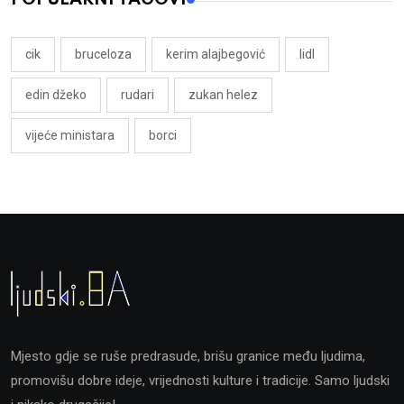
cik
bruceloza
kerim alajbegović
lidl
edin džeko
rudari
zukan helez
vijeće ministara
borci
Mjesto gdje se ruše predrasude, brišu granice među ljudima,
promovišu dobre ideje, vrijednosti kulture i tradicije. Samo ljudski