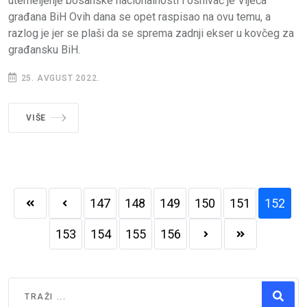
utemeljenje bosanske nacionalnosti i osnivač je Vijeća
građana BiH Ovih dana se opet raspisao na ovu temu, a
razlog je jer se plaši da se sprema zadnji ekser u kovčeg za
građansku BiH.
25. AVGUST 2022.
VIŠE
147
148
149
150
151
152
153
154
155
156
Traži