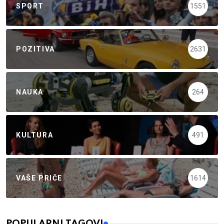
SPORT
1551
POZITIVA
2631
NAUKA
264
KULTURA
491
VAŠE PRIČE
1614
POPULARNI TAGOVI