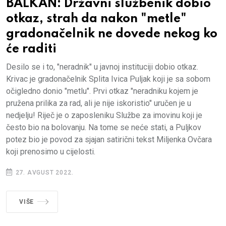
BALKAN: Državni službenik dobio
otkaz, strah da nakon "metle"
gradonačelnik ne dovede nekog ko
će raditi
Desilo se i to, "neradnik" u javnoj instituciji dobio otkaz.
Krivac je gradonačelnik Splita Ivica Puljak koji je sa sobom
očigledno donio "metlu". Prvi otkaz "neradniku kojem je
pružena prilika za rad, ali je nije iskoristio" uručen je u
nedjelju! Riječ je o zaposleniku Službe za imovinu koji je
često bio na bolovanju. Na tome se neće stati, a Puljkov
potez bio je povod za sjajan satirični tekst Miljenka Ovčara
koji prenosimo u cijelosti.
27. AVGUST 2022.
VIŠE