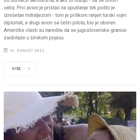
od domaćih aerodroma, a ako to odbiju - da se otvori
vatra. Prvi avion je pristao na spuštanje tek pošto je
izrešetan mitraljezom - tom je prilikom ranjen turski vojni
diplomat, a drugi avion sa četiri pilota, bio je oboren.
Američke vlasti su naredile da se jugoslovenske granice
zaobilaze u širokom pojasu.
16. AVGUST 2022.
VIŠE