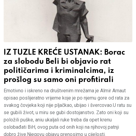
IZ TUZLE KREĆE USTANAK: Borac
za slobodu Beli bi objavio rat
političarima i kriminalcima, iz
prošlog su samo oni profitirali
Emotivno i iskreno na društvenim mrežama je Almir Arnaut
opisao poslijeratno vrijeme koje je po njemu gore od rata za
svakog čovjeka koji nije pljačkao, ubijao i švercovao.U ratu su
se gubili život, u miru se gubi dostojanstvo. Zato oni koji su
položili puške, aniu ukaljali ruke treba da opet krenu
oslobađati BiH, ovog puta od onih koji na njihovoj patnji
dobro žive.Njegovu objavu prenosimo u cijelosti.