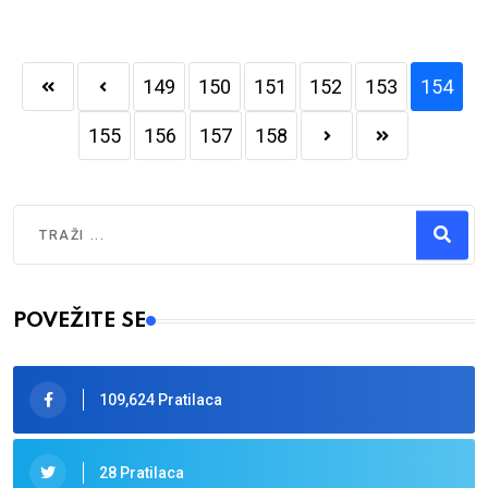
149
150
151
152
153
154
155
156
157
158
Traži
Type 2 or more characters for results.
POVEŽITE SE
109,624 Pratilaca
28 Pratilaca