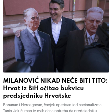
MILANOVIĆ NIKAD NEĆE BITI TITO:
Hrvat iz BiH očitao bukvicu
predsjedniku Hrvatske
Bosanac i Hercegovac, čovjek operisan iod nacionalizma
Tunjo Jokić imao je ovih dana potrebu da predsjedniku