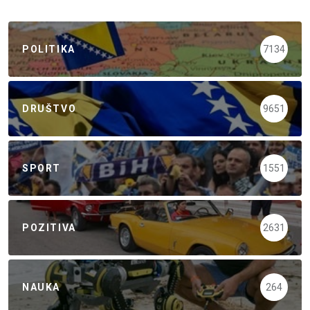
POLITIKA
7134
DRUŠTVO
9651
SPORT
1551
POZITIVA
2631
NAUKA
264