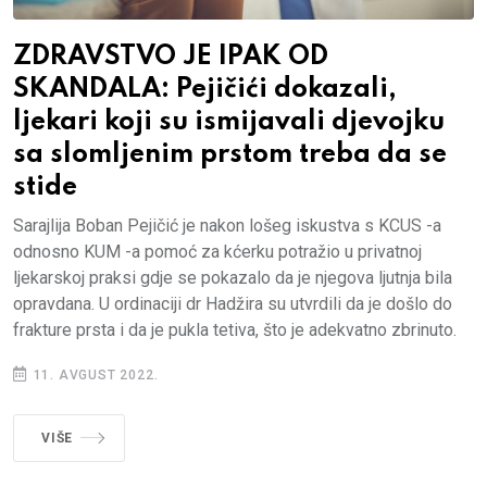
ZDRAVSTVO JE IPAK OD
SKANDALA: Pejičići dokazali,
ljekari koji su ismijavali djevojku
sa slomljenim prstom treba da se
stide
Sarajlija Boban Pejičić je nakon lošeg iskustva s KCUS -a
odnosno KUM -a pomoć za kćerku potražio u privatnoj
ljekarskoj praksi gdje se pokazalo da je njegova ljutnja bila
opravdana. U ordinaciji dr Hadžira su utvrdili da je došlo do
frakture prsta i da je pukla tetiva, što je adekvatno zbrinuto.
11. AVGUST 2022.
VIŠE