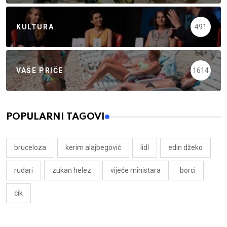
KULTURA
491
VAŠE PRIČE
1614
POPULARNI TAGOVI
bruceloza
kerim alajbegović
lidl
edin džeko
rudari
zukan helez
vijeće ministara
borci
cik