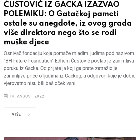
ĆUSTOVIĆ IZ GACKA IZAZVAO
POLEMIKU: O Gatačkoj pameti
ostale su anegdote, iz ovog grada
više direktora nego što se rodi
muške djece
Osnivač fondaciju koja pomaže mladim ljudima pod nazivom
"BH Future Foundation" Edhem Čustović poslao je zanimljivu
poruku iz Gacka. Od prijatelja koji ga prate zatražio je
zanimljive priče o ljudima iz Gackog, a odgovori koje je dobio
vjerovatno nisu bili baš očekivani.
14. AVGUST 2022.
VIŠE