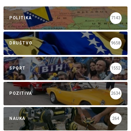
POLITIKA
7143
DRUŠTVO
9658
SPORT
1552
POZITIVA
2634
NAUKA
264