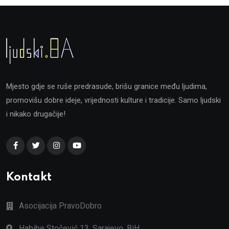
Mjesto gdje se ruše predrasude, brišu granice među ljudima,
promovišu dobre ideje, vrijednosti kulture i tradicije. Samo ljudski
i nikako drugačije!
Kontakt
Asocijacija PravoDobro
Habibe Stočević 13, Sarajevo, BiH