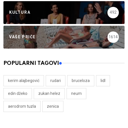
KULTURA
492
VAŠE PRIČE
1614
POPULARNI TAGOVI
kerim alajbegović
rudari
bruceloza
lidl
edin džeko
zukan helez
neum
aerodrom tuzla
zenica