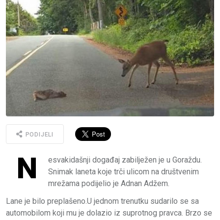
PODIJELI
N
esvakidašnji događaj zabilježen je u Goraždu.
Snimak laneta koje trči ulicom na društvenim
mrežama podijelio je Adnan Adžem.
Lane je bilo preplašeno.U jednom trenutku sudarilo se sa
automobilom koji mu je dolazio iz suprotnog pravca. Brzo se