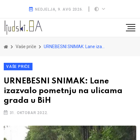
NEDJELJA, 9. AVG 2026.
Vaše priče
URNEBESNI SNIMAK: Lane izazvalo pometnju na ulicama grada u BiH
VAŠE PRIČE
URNEBESNI SNIMAK: Lane
izazvalo pometnju na ulicama
grada u BiH
31. OKTOBAR 2022.