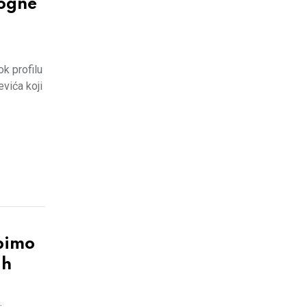
mogne
k profilu
evića koji
bimo
ih