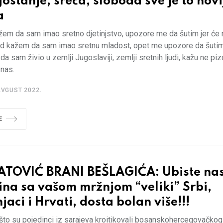
ostanje, sreća, sloboda sve je to nov
a
žem da sam imao sretno djetinjstvo, upozore me da šutim jer će
Kad kažem da sam imao sretnu mladost, opet me upozore da šuti
da sam živio u zemlji Jugoslaviji, zemlji sretnih ljudi, kažu ne pi
 nas.
AVGUST 2022.
E
ATOVIĆ BRANI BEŠLAGIĆA: Ubiste na
na sa vašom mržnjom “veliki” Srbi,
jaci i Hrvati, dosta bolan više!!!
što su pojedinci iz sarajeva kroitikovali bosanskohercegovačko