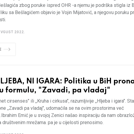
ešlagića zbog poruke ispred OHR -a njemu je podrška stigla iz 
liku sa Bešlagićem objavio je Vojin Mijatović, a njegovu poruku 
sti.
AVGUST 2022.
E
LJEBA, NI IGARA: Politika u BiH pron
u formulu, "Zavadi, pa vladaj"
et cirsenses" ili ,,Kruha i cirkusa", razumljivije ,,Hljeba i igara". St
ne ,,Zavadi pa vladaj", udomaćila se na ovim prostorima već
Ibrahim Emić je u svojoj Zenici našao inspiraciju da nam obrazlo
a društvenim mrežama. pa je u cijelosti prenosimo.