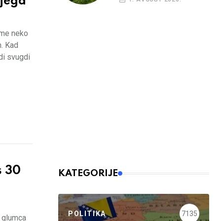
ijega
 me neko
m. Kad
zdi svugdi
s 30
KATEGORIJE
POLITIKA
7135
g glumca