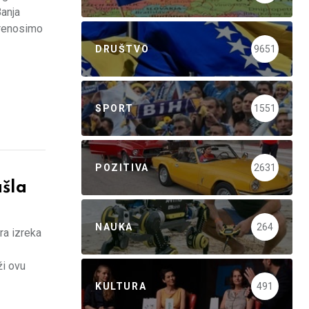
Banja
prenosimo
DRUŠTVO
9651
SPORT
1551
POZITIVA
2631
ašla
NAUKA
264
ara izreka
ži ovu
KULTURA
491