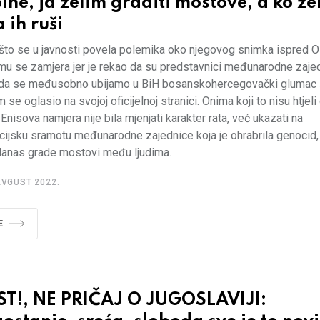
ine, ja želim graditi mostove, a ko žel
 ih ruši
što se u javnosti povela polemika oko njegovog snimka ispred O
mu se zamjera jer je rekao da su predstavnici međunarodne zaje
i da se međusobno ubijamo u BiH bosanskohercegovački glumac 
 se oglasio na svojoj oficijelnoj stranici. Onima koji to nisu htjeli
Enisova namjera nije bila mjenjati karakter rata, već ukazati na
acijsku sramotu međunarodne zajednice koja je ohrabrila genocid,
danas grade mostovi među ljudima.
AVGUST 2022.
E
ST!, NE PRIČAJ O JUGOSLAVIJI: