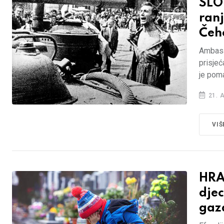
SLO
ranj
Čeh
Ambasa
prisjeć
je pom
21. 
VIŠ
HRA
djec
gazd