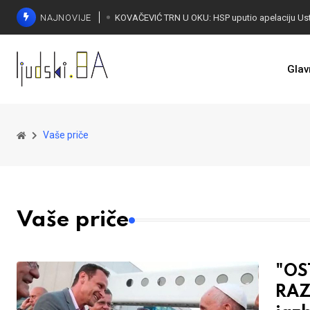
NAJNOVIJE
Glav
Vaše priče
Vaše priče
"OS
RAZ