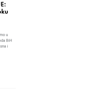
E:
 oku
imo u
roda BiH
sna i