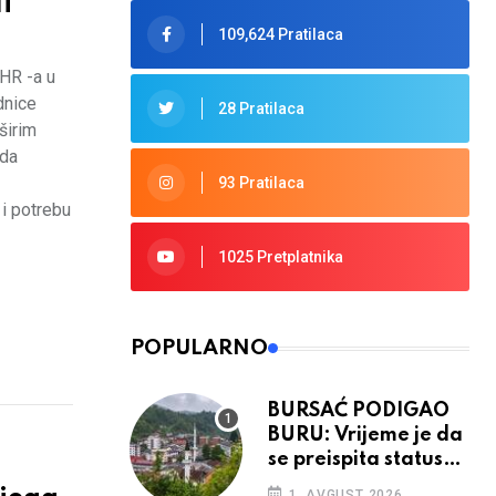
i
109,624 Pratilaca
HR -a u
dnice
28 Pratilaca
širim
 da
93 Pratilaca
 i potrebu
1025 Pretplatnika
POPULARNO
BURSAĆ PODIGAO
BURU: Vrijeme je da
se preispita status
Srebrenice u RS
1. AVGUST 2026.