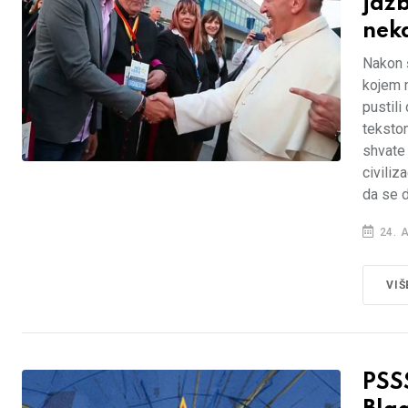
jazb
neka
Nakon 
kojem 
pustil
tekstom
shvate 
civiliz
da se 
24. 
VIŠ
PSS