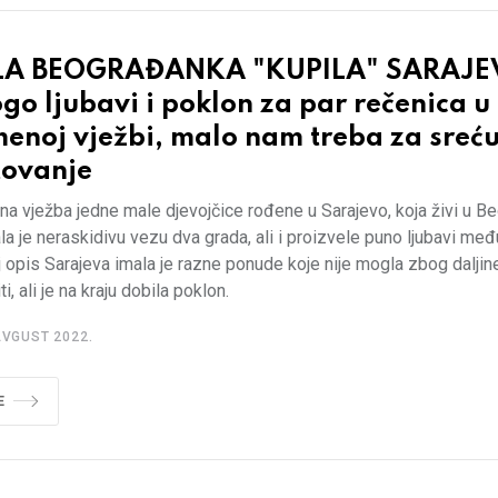
A BEOGRAĐANKA "KUPILA" SARAJE
o ljubavi i poklon za par rečenica u
enoj vježbi, malo nam treba za sreću
tovanje
a vježba jedne male djevojčice rođene u Sarajevo, koja živi u B
a je neraskidivu vezu dva grada, ali i proizvele puno ljubavi međ
 opis Sarajeva imala je razne ponude koje nije mogla zbog daljin
ti, ali je na kraju dobila poklon.
AVGUST 2022.
E