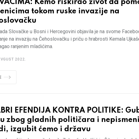
VACIMA: Kemo riskirao život da po
enicima tokom ruske invazije na
oslovačku
da Slovačke u Bosni i Hercegovini objavila je na svome Faceboo
anje na invaziju na Čehoslovačku i priču o hrabrosti Kemala Ujkaš
agao ranjenim mladićima.
AVGUST 2022.
E
BRI EFENDIJA KONTRA POLITIKE: Gu
u zbog gladnih političara i nepismen
i, izgubit ćemo i državu