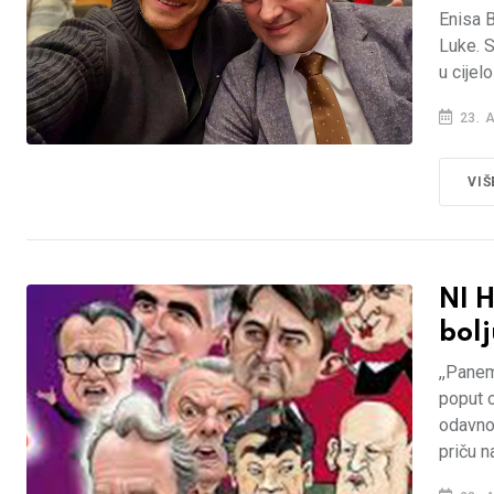
Enisa B
Luke. S
u cijelo
23. 
VIŠ
NI H
bolj
,,Panem
poput o
odavno.
priču n