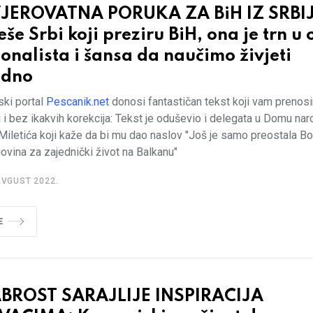
JEROVATNA PORUKA ZA BiH IZ SRBIJ
eše Srbi koji preziru BiH, ona je trn u
onalista i šansa da naučimo živjeti
edno
ski portal
Pescanik.net
donosi fantastičan tekst koji vam prenos
i i bez ikakvih korekcija: Tekst je oduševio i delegata u Domu na
Miletića koji kaže da bi mu dao naslov "Još je samo preostala Bo
vina za zajednički život na Balkanu"
AVGUST 2022.
E
BROST SARAJLIJE INSPIRACIJA