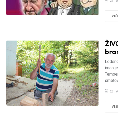
23. 
VIŠ
ŽIV
bran
Ledene 
imao je
Tempera
smetove
23. 
VIŠ