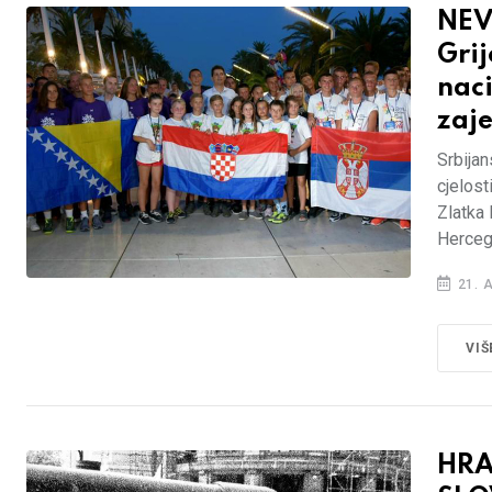
NEV
Grij
naci
zaj
Srbijan
cjelost
Zlatka 
Hercego
21. 
VIŠ
HRA