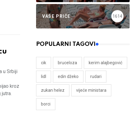
VAŠE PRIČE
1614
POPULARNI TAGOVI
cu
cik
bruceloza
kerim alajbegović
 u Srbiji
lidl
edin džeko
rudari
ijao kroz
zukan helez
vijeće ministara
jutra.
borci