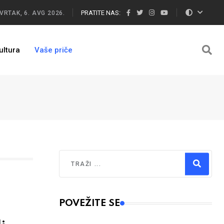
PRATITE NAS:
VRTAK, 6. AVG 2026.
ultura
Vaše priče
Traži
Type 2 or more characters for results.
POVEŽITE SE