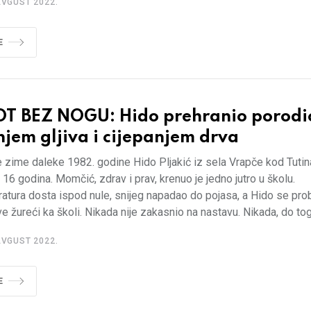
AVGUST 2022.
E
OT BEZ NOGU: Hido prehranio porodi
jem gljiva i cijepanjem drva
zime daleke 1982. godine Hido Pljakić iz sela Vrapče kod Tutina
 16 godina. Momčić, zdrav i prav, krenuo je jedno jutro u školu.
tura dosta ispod nule, snijeg napadao do pojasa, a Hido se prob
 žureći ka školi. Nikada nije zakasnio na nastavu. Nikada, do tog 
AVGUST 2022.
E