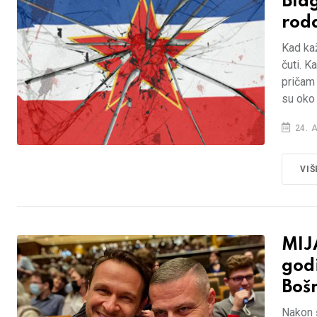
Blag
rod
Kad ka
čuti. 
pričam 
su oko
24. 
VIŠ
MIJ
godi
Bošn
Nakon 