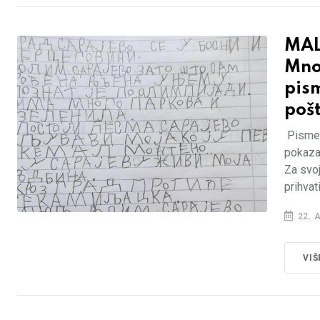
MAL
Mnog
pism
poš
Pismen
pokazal
Za svoj
prihvati
22. 
VIŠ