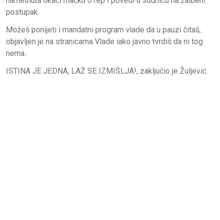
nametnuta okači mačku o rep i povedi u sudnicu na žalbeni
postupak.
Možeš ponijeti i mandatni program vlade da u pauzi čitaš,
objavljen je na stranicama Vlade iako javno tvrdiš da ni tog
nema..
ISTINA JE JEDNA, LAŽ SE IZMIŠLJA!, zaključio je Žuljević.