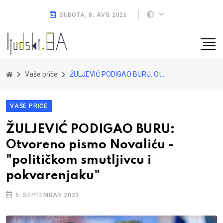
SUBOTA, 8. AVG 2026.
Vaše priče
ŽULJEVIĆ PODIGAO BURU: Otvoreno pismo Novaliću -"političkom smutljivcu i pokvarenjaku"
VAŠE PRIČE
ŽULJEVIĆ PODIGAO BURU:
Otvoreno pismo Novaliću -
"političkom smutljivcu i
pokvarenjaku"
5. SEPTEMBAR 2023.