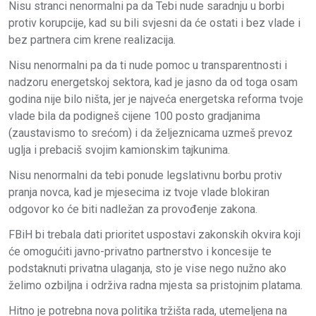
Nisu stranci nenormalni pa da Tebi nude saradnju u borbi
protiv korupcije, kad su bili svjesni da će ostati i bez vlade i
bez partnera cim krene realizacija.
Nisu nenormalni pa da ti nude pomoc u transparentnosti i
nadzoru energetskoj sektora, kad je jasno da od toga osam
godina nije bilo ništa, jer je najveća energetska reforma tvoje
vlade bila da podigneš cijene 100 posto gradjanima
(zaustavismo to srećom) i da željeznicama uzmeš prevoz
uglja i prebaciš svojim kamionskim tajkunima.
Nisu nenormalni da tebi ponude legslativnu borbu protiv
pranja novca, kad je mjesecima iz tvoje vlade blokiran
odgovor ko će biti nadležan za provođenje zakona.
FBiH bi trebala dati prioritet uspostavi zakonskih okvira koji
će omogućiti javno-privatno partnerstvo i koncesije te
podstaknuti privatna ulaganja, sto je vise nego nužno ako
želimo ozbiljna i održiva radna mjesta sa pristojnim platama.
Hitno je potrebna nova politika tržišta rada, utemeljena na