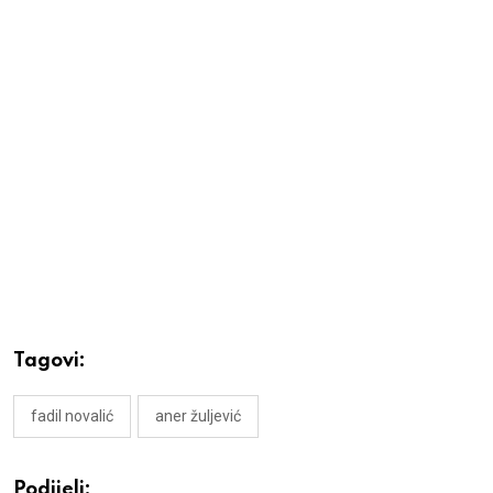
Tagovi:
fadil novalić
aner žuljević
Podijeli: