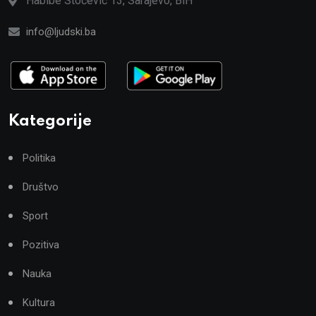
Habibe Stočević 13, Sarajevo, BiH
info@ljudski.ba
Kategorije
Politika
Društvo
Sport
Pozitiva
Nauka
Kultura