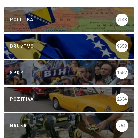
POLITIKA
7143
DRUŠTVO
9658
SPORT
1552
POZITIVA
2634
NAUKA
264