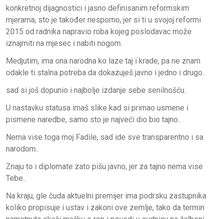
konkretnoj dijagnostici i jasno definisanim reformskim
mjerama, sto je također nesporno, jer si ti u svojoj reformi
2015 od radnika napravio roba kojeg poslodavac može
iznajmiti na mjesec i nabiti nogom.
Medjutim, ima ona narodna ko laze taj i krade, pa ne znam
odakle ti stalna potreba da dokazuješ javno i jedno i drugo..
sad si još dopunio i najbolje izdanje sebe senilnošću..
U nastavku statusa imaš slike kad si primao usmene i
pismene naredbe, samo sto je najveći dio bio tajno..
Nema vise toga moj Fadile, sad ide sve transparentno i sa
narodom..
Znaju to i diplomate zato pišu javno, jer za tajno nema vise
Tebe..
Na kraju, gle čuda aktuelni premijer ima podrsku zastupnika
koliko propisuje i ustav i zakoni ove zemlje, tako da termin