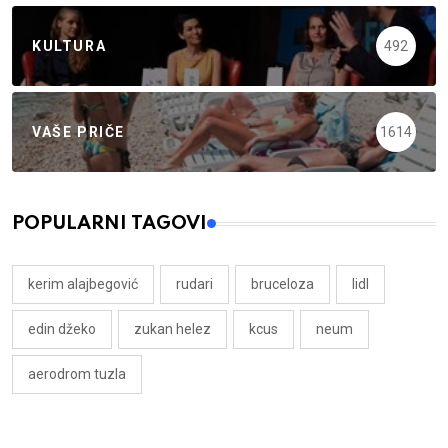
KULTURA
492
VAŠE PRIČE
1614
POPULARNI TAGOVI
kerim alajbegović
rudari
bruceloza
lidl
edin džeko
zukan helez
kcus
neum
aerodrom tuzla