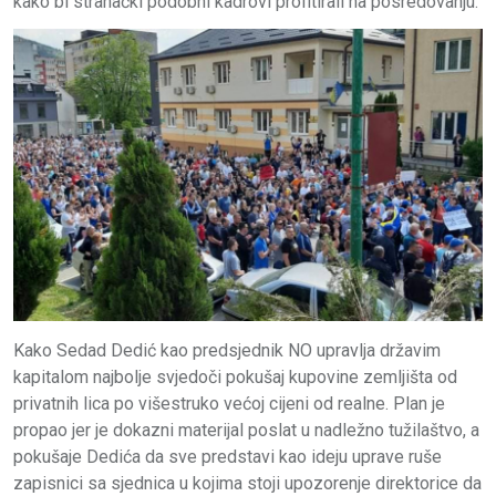
kako bi stranački podobni kadrovi profitirali na posredovanju.
Kako Sedad Dedić kao predsjednik NO upravlja državim
kapitalom najbolje svjedoči pokušaj kupovine zemljišta od
privatnih lica po višestruko većoj cijeni od realne. Plan je
propao jer je dokazni materijal poslat u nadležno tužilaštvo, a
pokušaje Dedića da sve predstavi kao ideju uprave ruše
zapisnici sa sjednica u kojima stoji upozorenje direktorice da