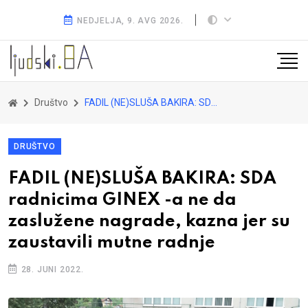
NEDJELJA, 9. AVG 2026.
Društvo
FADIL (NE)SLUŠA BAKIRA: SDA radnicima GINEX -a ne da zaslužene nagrade, kazna jer su zaustavili mutne radnje
DRUŠTVO
FADIL (NE)SLUŠA BAKIRA: SDA
radnicima GINEX -a ne da
zaslužene nagrade, kazna jer su
zaustavili mutne radnje
28. JUNI 2022.