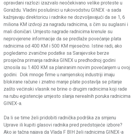
opravdani razlozi izazvalo neočekivano velike proteste u
Goraždu. Vladini poslušnici u rukovodstvu GINEX -a sada
kažnjavaju direktoricu i radnike ne dozvoljavajući da se 1, 6
miliona KM izdvoji za nagradu radnicima, s čim su suglasni i
mali dioničari. Umjesto nagrade radnicima krenule su
neprovjerene informacije da se predlaže povećanje plata
radnicima od 400 KM i 500 KM mjesečno. Istine radi, ako
pogledamo zvanične podatke sa Sarajevske berze
prosječna primanja radnika GINEX u predhodnoj godini
iznosila su 1.400 KM sa planiranim novim povećanjem u ovoj
godini. Dok mnoge firme u namjenskoj industriji imaju
blokirane račune i znatno manje plate postavlja se pitanje
zašto većinski vlasnik ne brine o drugim radnicima koji rade
na rubu egistencije umjesto slanja nerealnih poruka radnicima
GINEX-a.
Da li se time želi pridobiti radnička podrška za smjenu
Uprave ili kupiti glasovi radnika pred predstojeće izbore?
Ako je tačna najava da Vlada F BIH želi radnicima GINEX-a