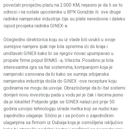
povećati prosječnu plaću na 2.000 KM, nejasno je da li se to
odnosi i na ostale uposlenike u BPK Goražde ili sve druge
radnike namjenske industrije čije su plate neredovne i daleko
ispod prosjeka radnika GINEX-a.
Očegledno direktorica koju su iz vlade bili uvukli u svoje
sumnjive namjere ipak nije bila spremna ići do kraja i
uništavati GINEX kako bi se njegov novac upumpavao u
propale firme poput BINAS -a, Vitezita. Posebno je bila
interesantna igra sa ltal sistemima, kompanijom koja je
namjenski osnovana da bi kako se sumnja srbijanska
namjenska industrija došla do GINEX -ove recepture koju
godinama ne mogu da usvoje. Obrazloženje da bi Ital sistemi
donijeli novu investiciju pada u vodu jer je čak i laicima jasno
da je lokalitet Pobjede gdje se GINEX nalazi još prije 50
godina usvojio tehnologiju izrade metka koji se nudio kao
zajedničko ulaganje. Slično je i sa pričom o zajedničkim
ulaganjima sa firmom iz Dubaija koja je osmišljena isključivo