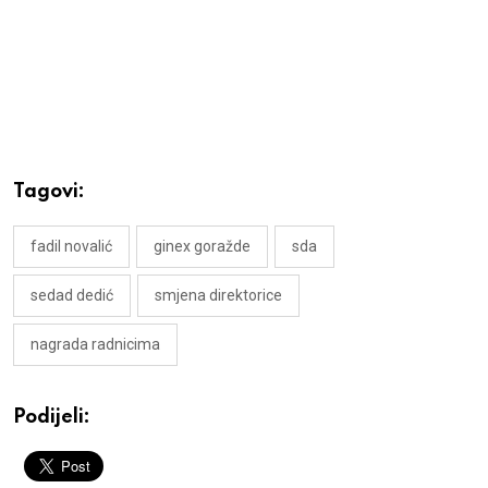
Tagovi:
fadil novalić
ginex goražde
sda
sedad dedić
smjena direktorice
nagrada radnicima
Podijeli: