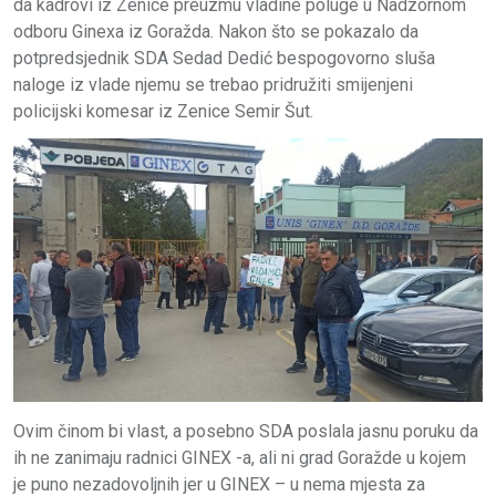
da kadrovi iz Zenice preuzmu vladine poluge u Nadzornom
odboru Ginexa iz Goražda. Nakon što se pokazalo da
potpredsjednik SDA Sedad Dedić bespogovorno sluša
naloge iz vlade njemu se trebao pridružiti smijenjeni
policijski komesar iz Zenice Semir Šut.
Ovim činom bi vlast, a posebno SDA poslala jasnu poruku da
ih ne zanimaju radnici GINEX -a, ali ni grad Goražde u kojem
je puno nezadovoljnih jer u GINEX – u nema mjesta za