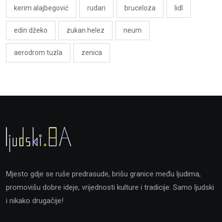
kerim alajbegović
rudari
bruceloza
lidl
edin džeko
zukan helez
neum
aerodrom tuzla
zenica
Mjesto gdje se ruše predrasude, brišu granice među ljudima,
promovišu dobre ideje, vrijednosti kulture i tradicije. Samo ljudski
i nikako drugačije!