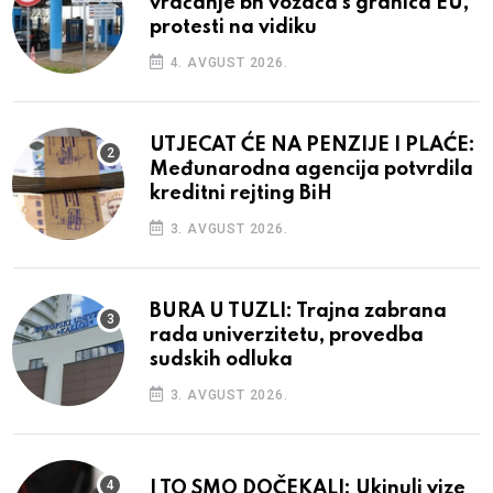
vraćanje bh vozača s granica EU,
protesti na vidiku
4. AVGUST 2026.
UTJECAT ĆE NA PENZIJE I PLAĆE:
Međunarodna agencija potvrdila
kreditni rejting BiH
3. AVGUST 2026.
BURA U TUZLI: Trajna zabrana
rada univerzitetu, provedba
sudskih odluka
3. AVGUST 2026.
I TO SMO DOČEKALI: Ukinuli vize