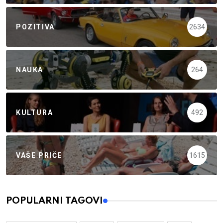
POZITIVA
2634
NAUKA
264
KULTURA
492
VAŠE PRIČE
1615
POPULARNI TAGOVI