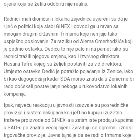
cijena koja se želila odobriti nije realna.
Radnici, mali dioničari i lokalna zajednica uvjereni su da je
riječ o politici koja slabi GINEX i dovodi ga u ravan sa
mnogim drugim državnim frimama koje nemjaju tako
uspješno poslovanje. Za razliku od Alema Omerhodžića koji
je podnio ostavku, Dediću to nije palo ni na pamet iako su
radnici tražili njegovu smjenu, kao i izvršnog direktora
Hasana Tafre kojeg su željeli postaviti za v.d direktora.
Umjesto ostavke Dedić je potražio pojačanje iz Zenice, iako
bi kao dugogodišnji kadar SDA morao znati da u Zenici ne bi
rado dočekali postavljanje nekoga u rukovodstvo lokalnih
kompanija.
Ipak, najveću reakaciju u javnosti izazvale su posredničke
provizije i sistem nakupaca koji jeftino kupuju izuzetno
tražene proizvode od GINEX-a a zatim iste prodaju kupcima
u SAD-u po znatno većoj cijeni. Zarađuju se ogromni iznosi
trgovačke provizije. Javna tajna je da se radi o frmama koje