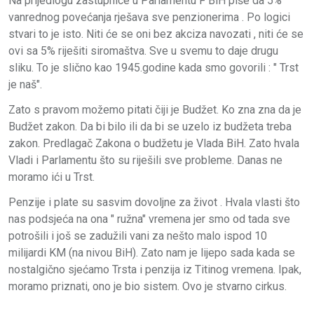
Na prijedlogu zastupnice u Parlamentu F BiH piše da 5%
vanrednog povećanja rješava sve penzionerima . Po logici
stvari to je isto. Niti će se oni bez akciza navozati , niti će se
ovi sa 5% riješiti siromaštva. Sve u svemu to daje drugu
sliku. To je slično kao 1945.godine kada smo govorili : " Trst
je naš".
Zato s pravom možemo pitati čiji je Budžet. Ko zna zna da je
Budžet zakon. Da bi bilo ili da bi se uzelo iz budžeta treba
zakon. Predlagač Zakona o budžetu je Vlada BiH. Zato hvala
Vladi i Parlamentu što su riješili sve probleme. Danas ne
moramo ići u Trst.
Penzije i plate su sasvim dovoljne za život . Hvala vlasti što
nas podsjeća na ona " ružna" vremena jer smo od tada sve
potrošili i još se zadužili vani za nešto malo ispod 10
milijardi KM (na nivou BiH). Zato nam je lijepo sada kada se
nostalgično sjećamo Trsta i penzija iz Titinog vremena. Ipak,
moramo priznati, ono je bio sistem. Ovo je stvarno cirkus.