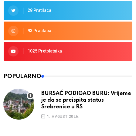
28 Pratilaca
93 Pratilaca
1025 Pretplatnika
POPULARNO
BURSAĆ PODIGAO BURU: Vrijeme
je da se preispita status
Srebrenice u RS
1. AVGUST 2026.