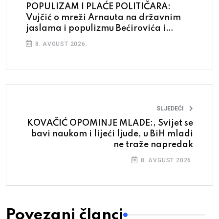
POPULIZAM I PLAĆE POLITIČARA:
Vujčić o mreži Arnauta na državnim
jaslama i populizmu Bećirovića i
Zvizdića pred izbore
8. AVGUST 2026.
SLJEDEĆI
KOVAČIĆ OPOMINJE MLADE:, Svijet se
bavi naukom i lijeći ljude, u BiH mladi
ne traže napredak
8. AVGUST 2026.
Povezani članci