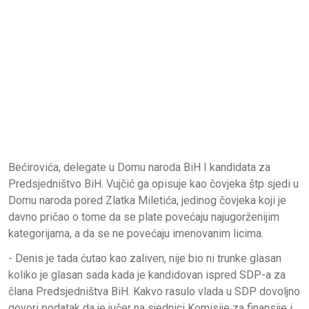
Bećirovića, delegate u Domu naroda BiH I kandidata za
Predsjedništvo BiH. Vujčić ga opisuje kao čovjeka štp sjedi u
Domu naroda pored Zlatka Miletića, jedinog čovjeka koji je
davno pričao o tome da se plate povećaju najugorženijim
kategorijama, a da se ne povećaju imenovanim licima.
- Denis je tada ćutao kao zaliven, nije bio ni trunke glasan
koliko je glasan sada kada je kandidovan ispred SDP-a za
člana Predsjedništva BiH. Kakvo rasulo vlada u SDP dovoljno
govori podatak da je jučer na sjednici Komisije za finansije i