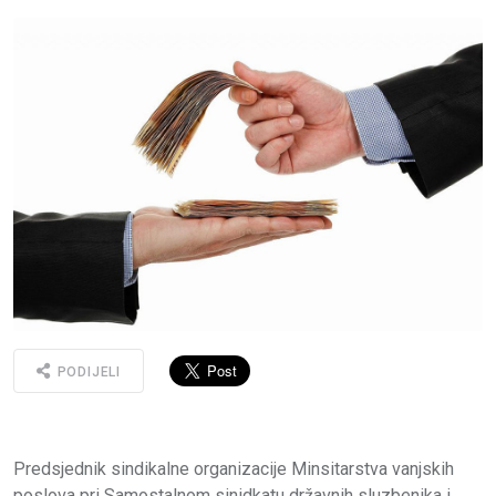
PODIJELI
Predsjednik sindikalne organizacije Minsitarstva vanjskih
poslova pri Samostalnom sinidkatu državnih sluzbenika i