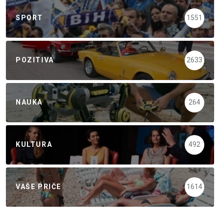
SPORT
1551
POZITIVA
2633
NAUKA
264
KULTURA
492
VAŠE PRIČE
1614