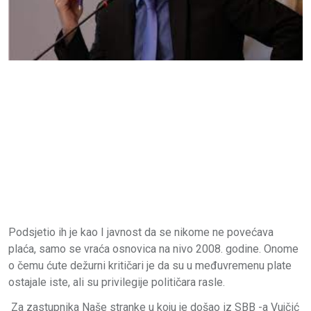
Podsjetio ih je kao I javnost da se nikome ne povećava
plaća, samo se vraća osnovica na nivo 2008. godine. Onome
o čemu ćute dežurni kritičari je da su u međuvremenu plate
ostajale iste, ali su privilegije političara rasle.
Za zastupnika Naše stranke u koju je došao iz SBB -a Vujčić