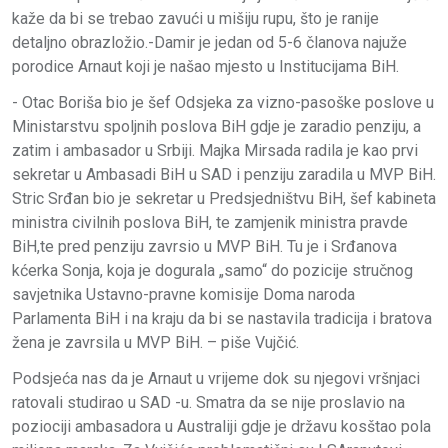
kaže da bi se trebao zavući u mišiju rupu, što je ranije
detaljno obrazložio.-Damir je jedan od 5-6 članova najuže
porodice Arnaut koji je našao mjesto u Institucijama BiH.
- Otac Boriša bio je šef Odsjeka za vizno-pasoške poslove u
Ministarstvu spoljnih poslova BiH gdje je zaradio penziju, a
zatim i ambasador u Srbiji. Majka Mirsada radila je kao prvi
sekretar u Ambasadi BiH u SAD i penziju zaradila u MVP BiH.
Stric Srđan bio je sekretar u Predsjedništvu BiH, šef kabineta
ministra civilnih poslova BiH, te zamjenik ministra pravde
BiH,te pred penziju zavrsio u MVP BiH. Tu je i Srđanova
kćerka Sonja, koja je dogurala „samo“ do pozicije stručnog
savjetnika Ustavno-pravne komisije Doma naroda
Parlamenta BiH i na kraju da bi se nastavila tradicija i bratova
žena je zavrsila u MVP BiH. – piše Vujčić.
Podsjeća nas da je Arnaut u vrijeme dok su njegovi vršnjaci
ratovali studirao u SAD -u. Smatra da se nije proslavio na
poziociji ambasadora u Australiji gdje je državu kosštao pola