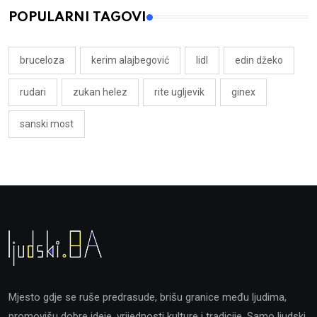
POPULARNI TAGOVI
bruceloza
kerim alajbegović
lidl
edin džeko
rudari
zukan helez
rite ugljevik
ginex
sanski most
Mjesto gdje se ruše predrasude, brišu granice među ljudima,
promovišu dobre ideje, vrijednosti kulture i tradicije. Samo ljudski