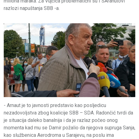
miliona maraka. Za Vujčića problematični su I SAranutovi
razlozi napuštanja SBB -a.
- Arnaut je to javnosti predstavio kao posljedicu
nezadovoljstva zbog koalicije SBB – SDA. Radončić tvrdi da
je situacija daleko banalnija i da je razlaz počeo onog
momenta kad mu se Damir požalio da njegova supruga Sanja,
kao službenica Aerodroma u Sarajevu, na poslu ima