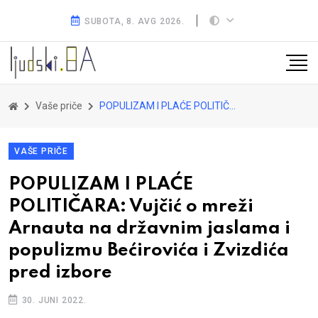
SUBOTA, 8. AVG 2026.
Vaše priče
POPULIZAM I PLAĆE POLITIČARA: Vujčić o mreži Arnauta na državnim jaslama i populizmu Bećirovića i Zvizdića pred izbore
VAŠE PRIČE
POPULIZAM I PLAĆE
POLITIČARA: Vujčić o mreži
Arnauta na državnim jaslama i
populizmu Bećirovića i Zvizdića
pred izbore
30. JUNI 2022.