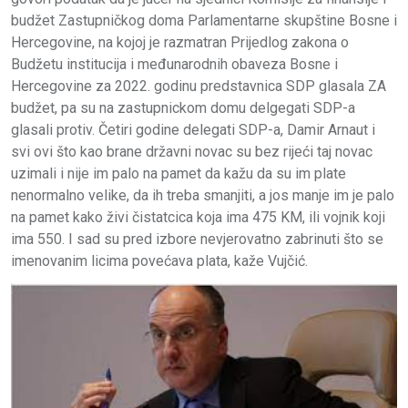
budžet Zastupničkog doma Parlamentarne skupštine Bosne i
Hercegovine, na kojoj je razmatran Prijedlog zakona o
Budžetu institucija i međunarodnih obaveza Bosne i
Hercegovine za 2022. godinu predstavnica SDP glasala ZA
budžet, pa su na zastupnickom domu delgegati SDP-a
glasali protiv. Četiri godine delegati SDP-a, Damir Arnaut i
svi ovi što kao brane državni novac su bez rijeći taj novac
uzimali i nije im palo na pamet da kažu da su im plate
nenormalno velike, da ih treba smanjiti, a jos manje im je palo
na pamet kako živi čistatcica koja ima 475 KM, ili vojnik koji
ima 550. I sad su pred izbore nevjerovatno zabrinuti što se
imenovanim licima povećava plata, kaže Vujčić.