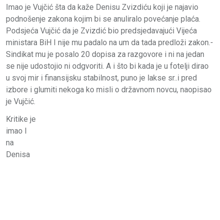
Imao je Vujčić šta da kaže Denisu Zvizdiću koji je najavio
podnošenje zakona kojim bi se anuliralo povećanje plaća.
Podsjeća Vujčić da je Zvizdić bio predsjedavajući Vijeća
ministara BiH I nije mu padalo na um da tada predloži zakon.-
Sindikat mu je posalo 20 dopisa za razgovore i ni na jedan
se nije udostojio ni odgvoriti. A i što bi kada je u fotelji dirao
u svoj mir i finansijsku stabilnost, puno je lakse sr..i pred
izbore i glumiti nekoga ko misli o državnom novcu, naopisao
je Vujčić.
Kritike je
imao I
na
Denisa