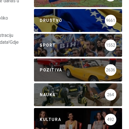
te danas u
oliko
DRUŠTVO
9661
traciju
idata!Gdje
SPORT
1552
POZITIVA
2636
NAUKA
264
KULTURA
492