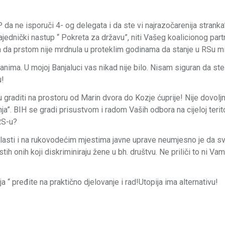
da ne isporuči 4- og delegata i da ste vi najrazočarenija stranka
ednički nastup “ Pokreta za državu”, niti Vašeg koalicionog part
” a da prstom nije mrdnula u proteklim godinama da stanje u RSu mi
nima. U mojoj Banjaluci vas nikad nije bilo. Nisam siguran da ste
u!
 graditi na prostoru od Marin dvora do Kozje ćuprije! Nije dovoljn
ja”. BIH se gradi prisustvom i radom Vaših odbora na cijeloj teritor
RS-u?
 vlasti i na rukovodećim mjestima javne uprave neumjesno je da s
ih onih koji diskriminiraju žene u bh. društvu. Ne priliči to ni Vam
a “ pređite na praktično djelovanje i rad!Utopija ima alternativu!