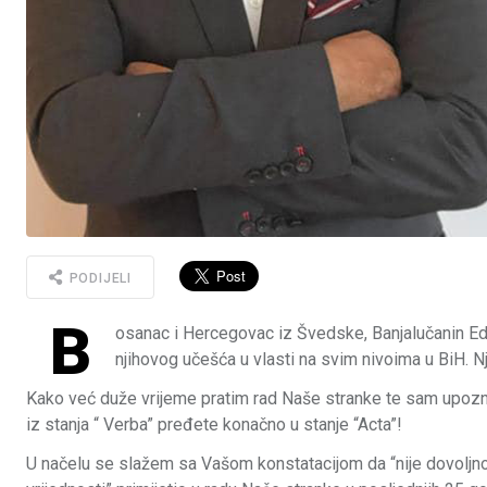
PODIJELI
B
osanac i Hercegovac iz Švedske, Banjalučanin E
njihovog učešća u vlasti na svim nivoima u BiH. N
Kako već duže vrijeme pratim rad Naše stranke te sam upozn
iz stanja “ Verba” pređete konačno u stanje “Acta”!
U načelu se slažem sa Vašom konstatacijom da “nije dovoljno 