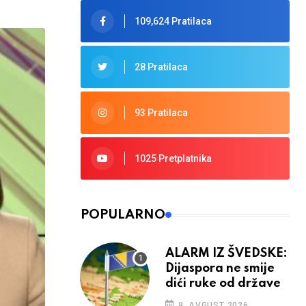
109,624 Pratilaca
28 Pratilaca
93 Pratilaca
1025 Pretplatnika
POPULARNO
ALARM IZ ŠVEDSKE:
Dijaspora ne smije
dići ruke od države
9. AVGUST 2026.