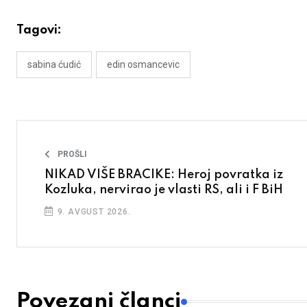
Tagovi:
sabina ćudić
edin osmancevic
PROŠLI
NIKAD VIŠE BRACIKE: Heroj povratka iz
Kozluka, nervirao je vlasti RS, ali i F BiH
9. AVGUST 2026.
Povezani članci