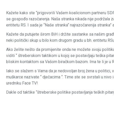
Kažete kako ste “prigovorili Vašem koalicionom partneru SDP 
se gospođo razočarenja. Naša stranka nikada nije podržala zaj
entitetu RS. I sada je “Naše stranka“ najrazočarenija stranka
Kažete da putujete širom BiH i držite sastanke sa našim građa
neki politički skup u bilo kom drugom gradu u bh. entitetu RS
Ako želite nešto da promijenite onda ne možete svoju politiku
viditi “ štreberskom taktikom u kojoj se postavljaju teška pitan
bliskim kontaktom sa Vašom biračkom bazom. Ima te li je u 
Iako se slažem s Vama da je nedovoljan broj žena u politici,
muškarce nazivate “ dječacima “. Time ste se svrstali u nivo ist
uredniku Face TV!
Dakle od taktike “štreberske politike postavljanja teških pitanj