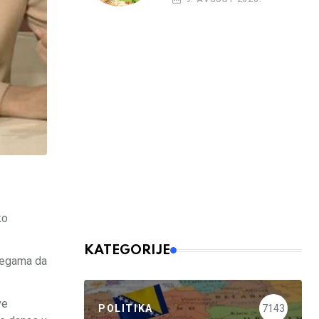
ko
KATEGORIJE
olegama da
ve
POLITIKA
7143