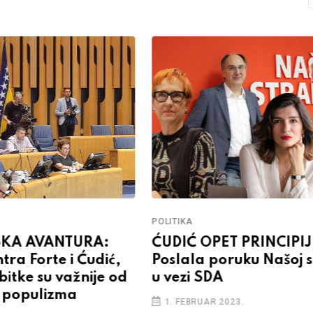
POLITIKA
SKA AVANTURA:
ĆUDIĆ OPET PRINCIPI
ntra Forte i Ćudić,
Poslala poruku Našoj s
itke su važnije od
u vezi SDA
g populizma
1. FEBRUAR 2023.