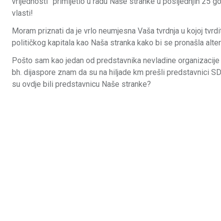
vrijednosti” primijetio u radu Naše stranke u posljednjih 25 g
vlasti!
Moram priznati da je vrlo neumjesna Vaša tvrdnja u kojoj tvrdite
političkog kapitala kao Naša stranka kako bi se pronašla alte
Pošto sam kao jedan od predstavnika nevladine organizacije “
bh. dijaspore znam da su na hiljade km prešli predstavnici SD
su ovdje bili predstavnicu Naše stranke?