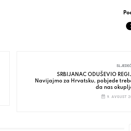
Pod
SLJEDEĆ
SRBIJANAC ODUŠEVIO REGI
Navijajmo za Hrvatsku, pobjede treb
da nas okuplj
9. AVGUST 2