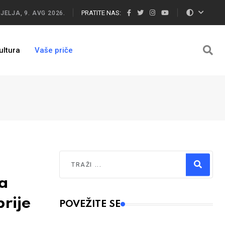
PRATITE NAS:
JELJA, 9. AVG 2026.
ultura
Vaše priče
Traži
a
Type 2 or more characters for results.
rije
POVEŽITE SE