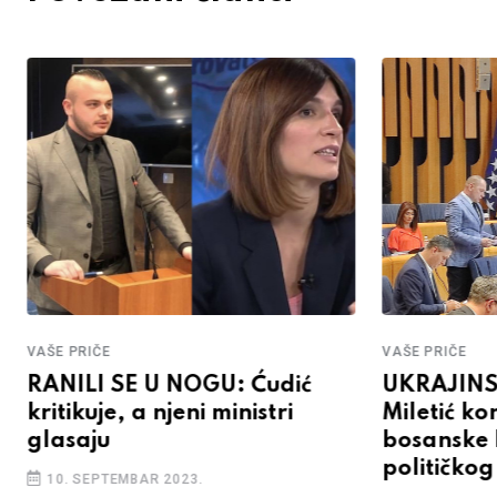
VAŠE PRIČE
VAŠE PRIČE
RANILI SE U NOGU: Ćudić
UKRAJIN
kritikuje, a njeni ministri
Miletić ko
glasaju
bosanske b
političko
10. SEPTEMBAR 2023.