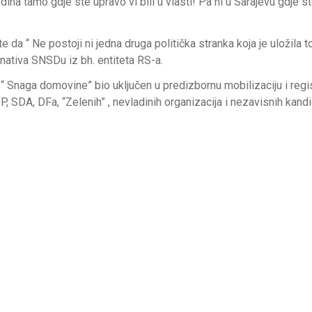
odina tamo gdje ste upravo vi bili u
vlasti! Pa ni u Sarajevu gdje s
 da “ Ne postoji ni jedna druga politička stranka koja je uložila t
rnativa SNSDu iz bh. entiteta RS-a.
 Snaga domovine” bio uključen u predizbornu mobilizaciju i regis
P, SDA, DFa, “Zelenih” , nevladinih organizacija i nezavisnih kand