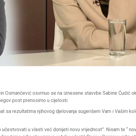
din Osmančević osvrnuo se na iznesene stavvbe Sabine Ćudić o
jegov post prenosimo u cijelosti.
at sa rezultatima njihovog djelovanja sugerišem Vam i Vašim k
učestvovati u vlasti već donijeti novu vrijednost”. Nisam te “ no