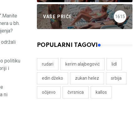
”.Manite
VAŠE PRIČE
1615
nera u bh.
jenja?
 održali
POPULARNI TAGOVI
o politiku
rudari
kerim alajbegović
lidl
iji i
edin džeko
zukan helez
srbija
ve
očijevo
čvrsnica
kallos
a ni