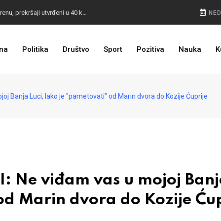
POKVARENO MESO PALI ALARM: Inspektori na terenu, prekršaji utvrđeni u 40 kontrola
NED
CESTA KOJA ŽIVOT ZNAČI: BiH dobija nova 44 kilometra autoceste, radovi kreću uskoro
na
Politika
Društvo
Sport
Pozitiva
Nauka
K
ULAGANJE SE ISPLATI: Oživjela pruga u BiH, turista sve više
 Banja Luci, lako je "pametovati" od Marin dvora do Kozije Ćuprije
 Ne viđam vas u mojoj Banj
 od Marin dvora do Kozije Ćup