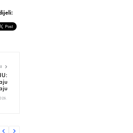
ijeli:
I
JU:
aju
aju
026.