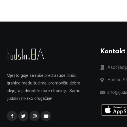
Kontakt
Asocijaci
Mjesto gdje se ruše predrasude, brišu
Habibe St
granice među ljudima, promovišu dobre
ideje, vrijednosti kulture i tradicije. Samo
info@ljuds
ljudski i nikako drugačije!