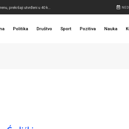
POKVARENO MESO PALI ALARM: Inspektori na terenu, prekršaji utvrđeni u 40 kontrola
NED
CESTA KOJA ŽIVOT ZNAČI: BiH dobija nova 44 kilometra autoceste, radovi kreću uskoro
na
Politika
Društvo
Sport
Pozitiva
Nauka
K
ULAGANJE SE ISPLATI: Oživjela pruga u BiH, turista sve više