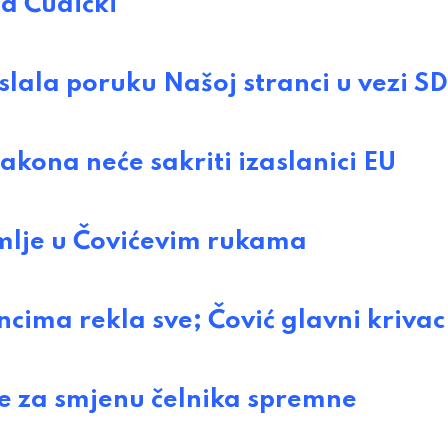
a Ćudićki
ala poruku Našoj stranci u vezi S
kona neće sakriti izaslanici EU
lje u Čovićevim rukama
ma rekla sve; Čović glavni krivac
e za smjenu čelnika spremne