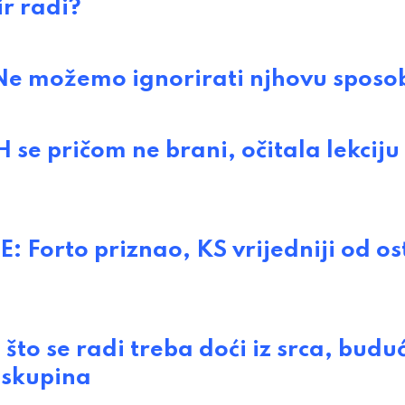
ir radi?
 možemo ignorirati njhovu sposob
 pričom ne brani, očitala lekciju
orto priznao, KS vrijedniji od os
 se radi treba doći iz srca, buduć
 skupina