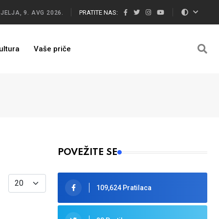
PRATITE NAS:
JELJA, 9. AVG 2026.
ultura
Vaše priče
POVEŽITE SE
Display #
109,624 Pratilaca