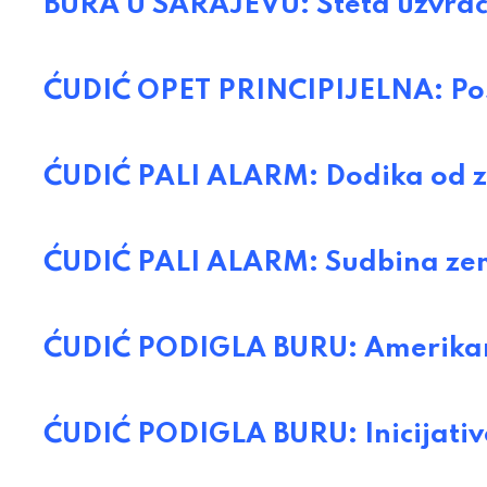
BURA U SARAJEVU: Šteta uzvrać
ĆUDIĆ OPET PRINCIPIJELNA: Posl
ĆUDIĆ PALI ALARM: Dodika od za
ĆUDIĆ PALI ALARM: Sudbina zem
ĆUDIĆ PODIGLA BURU: Amerikanci
ĆUDIĆ PODIGLA BURU: Inicijativ