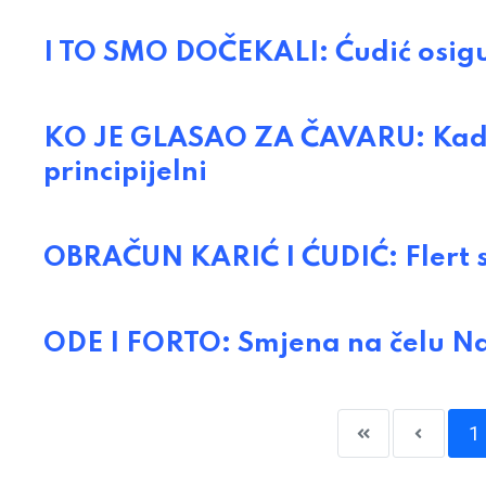
I TO SMO DOČEKALI: Ćudić osigu
KO JE GLASAO ZA ČAVARU: Kad si u
principijelni
OBRAČUN KARIĆ I ĆUDIĆ: Flert sa
ODE I FORTO: Smjena na čelu Na
1