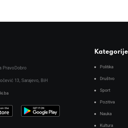
Kategorije
Politika
ja PravoDobro
Društvo
očević 13, Sarajevo, BiH
Sport
ki.ba
Pozitiva
Nauka
Kultura