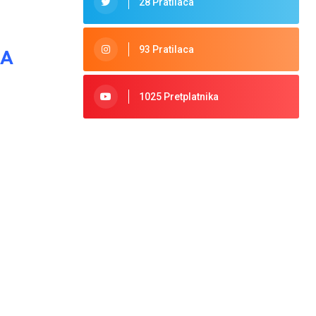
28 Pratilaca
93 Pratilaca
DA
1025 Pretplatnika