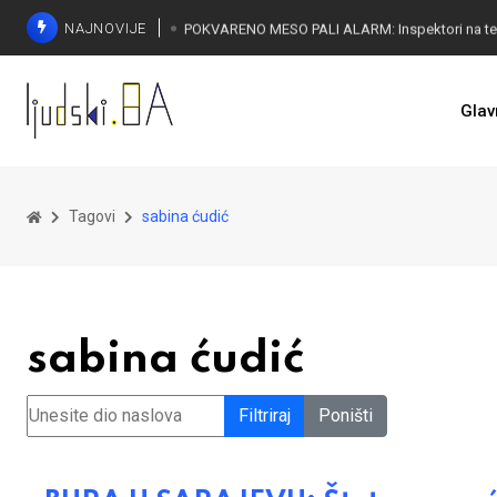
NAJNOVIJE
Glav
Tagovi
sabina ćudić
sabina ćudić
Unesite dio naslova
Filtriraj
Poništi