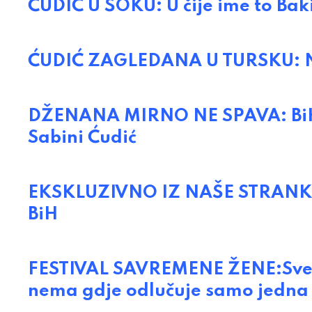
ĆUDIĆ U ŠOKU: U čije ime to Bak
ĆUDIĆ ZAGLEDANA U TURSKU: Ne
DŽENANA MIRNO NE SPAVA: BiH se
Sabini Ćudić
EKSKLUZIVNO IZ NAŠE STRANKE: F
BiH
FESTIVAL SAVREMENE ŽENE:Sve što
nema gdje odlučuje samo jedna